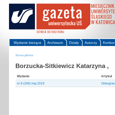
Wydanie bieżące
Archiwum
Działy
Autorzy
Konkur
Strona główna
Borzucka-Sitkiewicz Katarzyna ,
Wydanie
Artykuł
nr 8 (268) maj 2019
Onkogrant