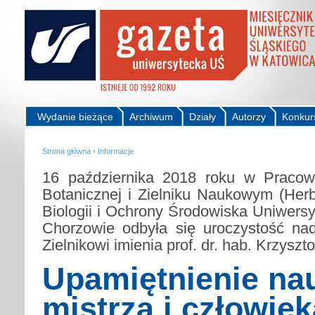
Wydanie bieżące
Archiwum
Działy
Autorzy
Konkur
Strona główna
›
Informacje
16 października 2018 roku w Pracow
Botanicznej i Zielniku Naukowym (Her
Biologii i Ochrony Środowiska Uniwersy
Chorzowie odbyła się uroczystość na
Zielnikowi imienia prof. dr. hab. Krzysz
Upamiętnienie na
mistrza i człowiek