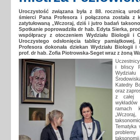
Uroczystość związana była z 88. rocznicą urod
śmierci Pana Profesora i połączona została z 
zatytułowaną „Wczoraj, dziś i jutro badań takso
Spotkanie poprowadziła dr hab. Edyta Sierka, prod
współpracy z otoczeniem Wydziału Biologii i 
Uroczystego odsłonięcia tablicy pamiątkowej, 
Profesora dokonała dziekan Wydziału Biologii 
prof. dr hab. Zofia Piotrowska-Seget wraz z żoną 
Uczestnicy
i bliscy 
Wydziału
Środowisk
Katedry Bo
oraz zapro
z całej 
wykładó
ramach k
„Wczoraj,
taksonom
Tematyka 
proble
taksonomi