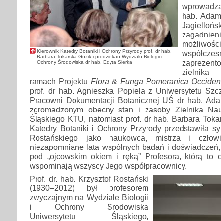
wprowadza
hab. Adam
Jagiel
zagadni
możliwoś
Kierownik Katedry Botaniki i Ochrony Przyrody prof. dr hab.
współcz
Barbara Tokarska-Guzik i prodziekan Wydziału Biologii i
zaprezent
Ochrony Środowiska dr hab. Edyta Sierka
zielnika
ramach Projektu
Flora & Funga Pomeranica Occident
prof. dr hab. Agnieszka Popiela z Uniwersytetu Szc
Pracowni Dokumentacji Botanicznej UŚ dr hab. Adam
zgromadzonym obecny stan i zasoby Zielnika Na
Śląskiego KTU, natomiast prof. dr hab. Barbara Tokar
Katedry Botaniki i Ochrony Przyrody przedstawiła syl
Rostańskiego jako naukowca, mistrza i człow
niezapomniane lata wspólnych badań i doświadczeń
pod „ojcowskim okiem i ręką” Profesora, którą to 
wspominają wszyscy Jego współpracownicy.
Prof. dr. hab. Krzysztof Rostański
(1930–2012) był profesorem
zwyczajnym na Wydziale Biologii
i Ochrony Środowiska
Uniwersytetu Śląskiego,