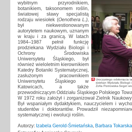
wybitnym przyrodnikiem,
botanikiem, taksonomem roślin,
światowej sławy specjalistą
rodzaju wiesiołek (
Oenothera L.)
,
był niekwestionowanym
autorytetem naukowym, uznanym
w kraju i za granicą. W latach
1984–1987 pełnił funkcję
prodziekana Wydziału Biologii i
Ochrony Środowiska
Uniwersytetu Śląskiego, był
również wieloletnim kierownikiem
Katedry Botaniki Systematycznej,
zasłużonym pracownikiem
Uroczystego odsłonięcia t
Uniwersytetu Śląskiego w
dziekan Wydziału Biologii 
Katowicach, a także
Zofia Piotrowska-Seget w
przewodniczącym Oddziału Śląskiego Polskiego Towa
W 1972 roku założył i zorganizował Zielnik Naukow
Był wspaniałym dydaktykiem, nauczycielem i wych
studentów i doktorantów. Prowadził niezapomnian
systematycznej i ewolucji roślin.
Autorzy:
Izabela Gerold-Śmietańska
,
Barbara Tokarska