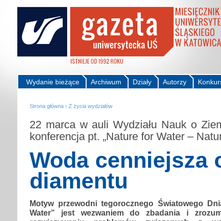
Wydanie bieżące
Archiwum
Działy
Autorzy
Konkur
Strona główna
›
Z życia wydziałów
22 marca w auli Wydziału Nauk o Zie
konferencja pt. „Nature for Water – Nat
Woda cenniejsza 
diamentu
Motyw przewodni tegorocznego Światowego Dni
Water” jest wezwaniem do zbadania i zrozumi