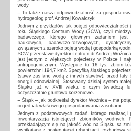
wody.
– To także nasza odpowiedzialność za gospodarowa
hydrogeolog prof. Andrzej Kowalczyk.
Jednym z przykładów tak pojętej odpowiedzialności 
roku Śląskiego Centrum Wody (ŚCW), czyli między
badawczego, którego głównym zadaniem jest k
naukowych, badawczo-rozwojowych, dydaktyczn
związanych z szeroko pojętą wodą i gospodarką wodną
ŚCW przedstawił dyrektor centrum dr Andrzej Woźnic
jest jednym z większych pojezierzy w Polsce i na
antropogenicznym. Występuje tu 16 tys. zbiornik
powierzchni 194,7 km2. Specyfiką śląskiego pojezier
(stawy zasilane wodą z innych stawów), przed laty 
energii odnawialnej. Stosowany dzisiaj system małej
Śląsku już w XVIII wieku, o czym świadczą fu
oczyszczalnie gruntowo-korzeniowe.
– Śląsk – jak podkreślał dyrektor Woźnica – ma pot
on jednak właściwego gospodarowania zasobami.
Jednym z podstawowych zadań, którego realizacji 
inwentaryzacja istniejących zbiorników wodnych
przekładającym się na jakość wód na Śląsku są zm
wynikające z postępującej urbanizacji, rozbudowy sie