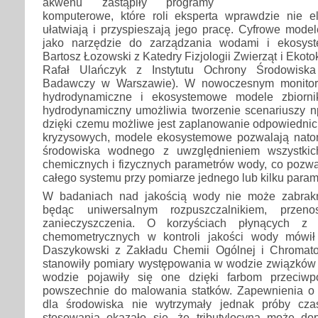
akwenu zastąpiły programy
komputerowe, które roli eksperta wprawdzie nie el
ułatwiają i przyspieszają jego pracę. Cyfrowe mode
jako narzędzie do zarządzania wodami i ekosyst
Bartosz Łozowski z Katedry Fizjologii Zwierząt i Ekotok
Rafał Ulańczyk z Instytutu Ochrony Środowiska
Badawczy w Warszawie). W nowoczesnym monitori
hydrodynamiczne i ekosystemowe modele zbiorn
hydrodynamiczny umożliwia tworzenie scenariuszy np
dzięki czemu możliwe jest zaplanowanie odpowiednic
kryzysowych, modele ekosystemowe pozwalają nato
środowiska wodnego z uwzględnieniem wszystkic
chemicznych i fizycznych parametrów wody, co pozwa
całego systemu przy pomiarze jednego lub kilku param
W badaniach nad jakością wody nie może zabrak
będąc uniwersalnym rozpuszczalnikiem, przeno
zanieczyszczenia. O korzyściach płynących z w
chemometrycznych w kontroli jakości wody mówił 
Daszykowski z Zakładu Chemii Ogólnej i Chromatogr
stanowiły pomiary występowania w wodzie związków t
wodzie pojawiły się one dzięki farbom przeciw
powszechnie do malowania statków. Zapewnienia o 
dla środowiska nie wytrzymały jednak próby cza
stosowania okazało się, że tributylocyna może d