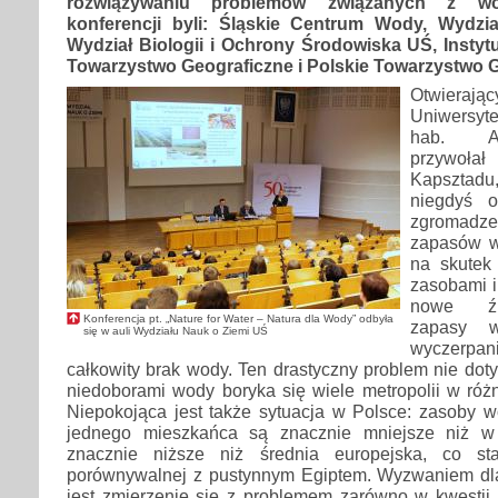
rozwiązywaniu problemów związanych z wod
konferencji byli: Śląskie Centrum Wody, Wydzi
Wydział Biologii i Ochrony Środowiska UŚ, Instyt
Towarzystwo Geograficzne i Polskie Towarzystwo G
Otwieraj
Uniwersyte
hab. An
przywołał 
Kapsztad
niegdyś 
zgromad
zapasów w
na skutek 
zasobami i
nowe źr
Konferencja pt. „Nature for Water – Natura dla Wody” odbyła
zapasy 
się w auli Wydziału Nauk o Ziemi UŚ
wyczerpa
całkowity brak wody. Ten drastyczny problem nie doty
niedoborami wody boryka się wiele metropolii w róż
Niepokojąca jest także sytuacja w Polsce: zasoby 
jednego mieszkańca są znacznie mniejsze niż w 
znacznie niższe niż średnia europejska, co st
porównywalnej z pustynnym Egiptem. Wyzwaniem dl
jest zmierzenie się z problemem zarówno w kwestii 