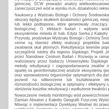
górniczej. ŚCW prowadzi analizy wielkoobszarowe
zanieczyszczeń wód w wyniku m.in. działalności rekrea
Naukowcy z Wydziału Biologii i Ochrony Środowiska
obszary będące skutkiem działalności górniczej, mie
lub lekko podtopione, które generowały znaczący
biologicznej. O efektach badań i wpływie wod
ekosystemów mówiła dr hab. Edyta Sierka z Katedry 
Przyrody, prodziekan Wydziału Biologii i Ochrony Śr
cenne są również efekty realizacji projektów ba
zwałowisk skał płonnych. Rekultywacja terenów pop
szczególnie istotny dla regionu śląskiego. Projekt „
przez Narodowe Centrum Badań i Rozwoju w rama
realizowany przez badaczy Uniwersytetu Śląskieg
metody rekultywacji i zagospodarowania zwałów 
opartej na geoinformatycznej analizie ekosystemu (pod
oraz wprowadzeniu organizmów optymalnych dla dan
pozwoli na odtworzenie lub kształtowanie e
różnorodności biologicznej w optymalny i efektywny 
obniżenie kosztów rekultywacji i wydłużenie trwałości 
Nowoczesne metody monitoringu wód powierzchniowyc
Damian Absalon z Katedry Geografii Fizycznej Wydz
Mówiąc o implementacji Dyrektywy Wodnej do praw
wątpliwość (podziela ją wielu uczonych z międz