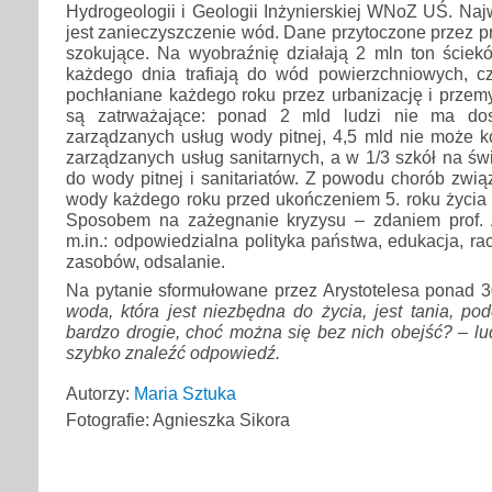
Hydrogeologii i Geologii Inżynierskiej WNoZ UŚ. Na
jest zanieczyszczenie wód. Dane przytoczone przez pr
szokujące. Na wyobraźnię działają 2 mln ton ściek
każdego dnia trafiają do wód powierzchniowych, 
pochłaniane każdego roku przez urbanizację i przemys
są zatrważające: ponad 2 mld ludzi nie ma dos
zarządzanych usług wody pitnej, 4,5 mld nie może k
zarządzanych usług sanitarnych, a w 1/3 szkół na świ
do wody pitnej i sanitariatów. Z powodu chorób zwią
wody każdego roku przed ukończeniem 5. roku życia u
Sposobem na zażegnanie kryzysu – zdaniem prof. 
m.in.: odpowiedzialna polityka państwa, edukacja, ra
zasobów, odsalanie.
Na pytanie sformułowane przez Arystotelesa ponad 30
woda, która jest niezbędna do życia, jest tania, p
bardzo drogie, choć można się bez nich obejść? – l
szybko znaleźć odpowiedź.
Autorzy:
Maria Sztuka
Fotografie: Agnieszka Sikora