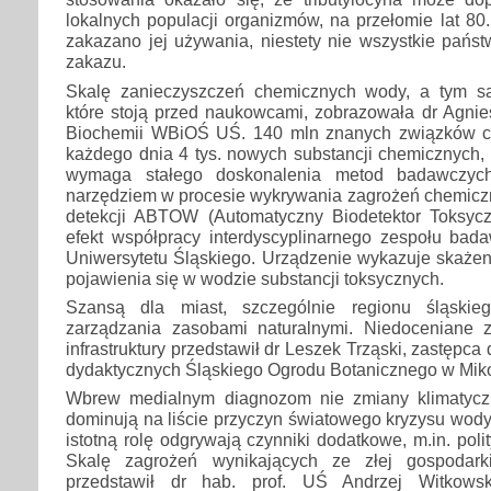
lokalnych populacji organizmów, na przełomie lat 80.
zakazano jej używania, niestety nie wszystkie państ
zakazu.
Skalę zanieczyszczeń chemicznych wody, a tym 
które stoją przed naukowcami, zobrazowała dr Agni
Biochemii WBiOŚ UŚ. 140 mln znanych związków c
każdego dnia 4 tys. nowych substancji chemicznych,
wymaga stałego doskonalenia metod badawczyc
narzędziem w procesie wykrywania zagrożeń chemiczn
detekcji ABTOW (Automatyczny Biodetektor Toksyc
efekt współpracy interdyscyplinarnego zespołu b
Uniwersytetu Śląskiego. Urządzenie wykazuje skażen
pojawienia się w wodzie substancji toksycznych.
Szansą dla miast, szczególnie regionu śląskieg
zarządzania zasobami naturalnymi. Niedoceniane zal
infrastruktury przedstawił dr Leszek Trząski, zastępca
dydaktycznych Śląskiego Ogrodu Botanicznego w Mik
Wbrew medialnym diagnozom nie zmiany klimatyczn
dominują na liście przyczyn światowego kryzysu wod
istotną rolę odgrywają czynniki dodatkowe, m.in. pol
Skalę zagrożeń wynikających ze złej gospodar
przedstawił dr hab. prof. UŚ Andrzej Witkowsk