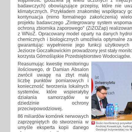
badawczych) obowiązujące przepisy, które nie uwzg
klimatycznych. Przykładem znakomitej współpracy go
kontynuacja (mimo formalnego zakończenia) wielo
projektu badawczego „Zintegrowany system wspoma
ochroną zbiornika zaporowego” (ZiZOZap) realizow
z WNoZ. Opracowany model oparty na danych hydrolo
chemicznych i biologicznych umożliwia optymalne za
gwarantując wypełnienie jego funkcji użytkowych
Jeziorze Goczałkowickim prowadzony jest stały monito
korzysta Górnośląskie Przedsiębiorstwo Wodociągów.
Reasumując kwestię monitoringu
ilościowego, dr Damian Absalon
zwrócił uwagę na zbyt małą
liczbę punktów pomiarowych i
konieczność tworzenia lokalnych
systemów, które wspierałyby
działania samorządów w
dziedzinie ochrony
przeciwpowodziowej.
86 miliardów komórek nerwowych
zaprzęgniętych do stworzenia w
Gości konferencji przywita
Andrzej Kowalczyk, hydrog
umyśle eksperta kopii danego
Geologii Inżynierskiej na 