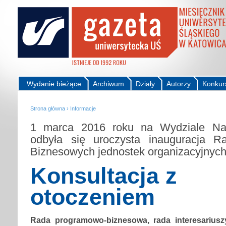
Wydanie bieżące
Archiwum
Działy
Autorzy
Konkur
Strona główna
›
Informacje
1 marca 2016 roku na Wydziale Na
odbyła się uroczysta inauguracja 
Biznesowych jednostek organizacyjny
Konsultacja z
otoczeniem
Rada programowo-biznesowa, rada interesariusz