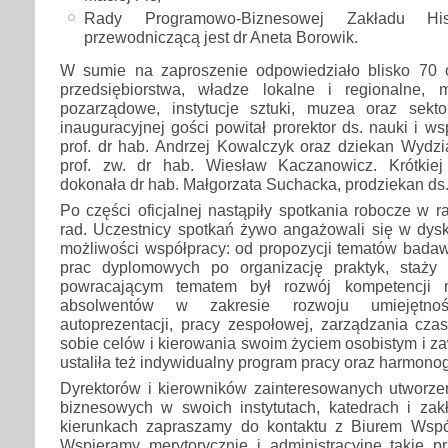
Rady Programowo-Biznesowej Zakładu Histo
przewodniczącą jest dr Aneta Borowik.
W sumie na zaproszenie odpowiedziało blisko 70 
przedsiębiorstwa, władze lokalne i regionalne, 
pozarządowe, instytucje sztuki, muzea oraz sekt
inauguracyjnej gości powitał prorektor ds. nauki i w
prof. dr hab. Andrzej Kowalczyk oraz dziekan Wydz
prof. zw. dr hab. Wiesław Kaczanowicz. Krótkiej
dokonała dr hab. Małgorzata Suchacka, prodziekan ds.
Po części oficjalnej nastąpiły spotkania robocze w
rad. Uczestnicy spotkań żywo angażowali się w dysk
możliwości współpracy: od propozycji tematów badaw
prac dyplomowych po organizację praktyk, staży 
powracającym tematem był rozwój kompetencji m
absolwentów w zakresie rozwoju umiejętnośc
autoprezentacji, pracy zespołowej, zarządzania cz
sobie celów i kierowania swoim życiem osobistym i 
ustaliła też indywidualny program pracy oraz harmono
Dyrektorów i kierowników zainteresowanych utworz
biznesowych w swoich instytutach, katedrach i za
kierunkach zapraszamy do kontaktu z Biurem Wspó
Wspieramy merytorycznie i administracyjne takie pr