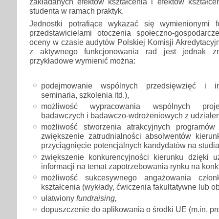
zakładanych efektów kształcenia i efektów kształce
studenta w ramach praktyk.
Jednostki potrafiące wykazać się wymienionymi 
przedstawicielami otoczenia społeczno-gospodarc
oceny w czasie audytów Polskiej Komisji Akredytacyjn
z aktywnego funkcjonowania rad jest jednak zn
przykładowe wymienić można:
podejmowanie wspólnych przedsięwzięć i ini
seminaria, szkolenia itd.),
możliwość wypracowania wspólnych proje
badawczych i badawczo-wdrożeniowych z udziałem
możliwość stworzenia atrakcyjnych programów 
zwiększenie zatrudnialności absolwentów kierun
przyciągnięcie potencjalnych kandydatów na studia
zwiększenie konkurencyjności kierunku dzięki u
informacji na temat zapotrzebowania rynku na kon
możliwość sukcesywnego angażowania czło
kształcenia (wykłady, ćwiczenia fakultatywne lub ob
ułatwiony
fundraising,
dopuszczenie do aplikowania o środki UE (m.in. 