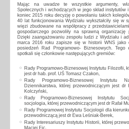
Mając na uwadze te wszystkie argumenty, wł
Społecznych i wchodzących w jego skład instytutów 
koniec 2015 roku decyzję o powołaniu takich kolegió
40 lat funkcjonowania Wydziału wykształciły się w s
więzi zbudowane na współpracy z przedstawicielami
gospodarczego pozwoliły na sprawną organizację 
Dzięki zaangażowaniu zespołu ludzi z Wydziału i admi
marca 2016 roku zapisze się w historii WNS jako 
posiedzeń Rad Programowo- Biznesowych. Tego d
spotkali się członkowie następujących gremiów:
Rady Programowo-Biznesowej Instytutu Filozofii, 
jest dr hab. prof. UŚ Tomasz Czakon,
Rady Programowo-Biznesowej Instytutu N
Dziennikarstwa, której przewodniczącym jest dr 
Kolczyński,
Rady Programowo-Biznesowej Instytutu Socj
socjologia, której przewodniczącym jest dr Rafał Mu
Rady Programowej Instytutu Socjologii dla kierunku
przewodniczącą jest dr Ewa Leśniak-Berek,
Rady Interesariuszy Instytutu Historii, której prze
Maciej Fic,