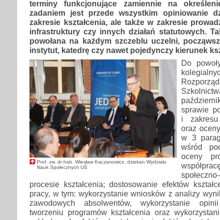
terminy funkcjonujące zamiennie na określen
zadaniem jest przede wszystkim opiniowanie dz
zakresie kształcenia, ale także w zakresie prowa
infrastruktury czy innych działań statutowych. 
powołana na każdym szczeblu uczelni, począwsz
instytut, katedrę czy nawet pojedynczy kierunek ksz
Do powoły
kolegi
Rozporządz
Szkolnict
paździe
sprawie p
i zakres
oraz oceny
w 3 parag
wśród pod
oceny pr
Prof. zw. dr hab. Wiesław Kaczanowicz, dziekan Wydziału
współpr
Nauk Społecznych UŚ
społecz
procesie kształcenia; dostosowanie efektów kształc
pracy, w tym: wykorzystanie wniosków z analizy wyni
zawodowych absolwentów, wykorzystanie opini
tworzeniu programów kształcenia oraz wykorzystani