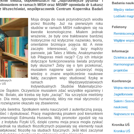
knie świata, odpowiedziach na „najtrudniejsze pytania” i
Badania nau
udiowaniem w ramach MISH oraz MISMP opowiada dr Łukasz
ez Wszechświat
, współpracownik Centrum Kopernika Badań
Między niebem
Lodówki magn
Moja droga do nauk przyrodniczych wiodła
przez filozofię. Już na pierwszym roku
Felietony
studiów w ramach MISH natknąłem się na
kwestie kosmologiczne. Miałem jednak
Reminiscencj
wrażenie, że były one traktowane bardziej
historycznie niż krytycznie: nazwisko, teoria,
Wigilijne wsp
orientalnie brzmiące pojęcia itd. A mnie
zaczęło interesować, czy tacy mądrzy
Informacje
panowie, jak Tales z Miletu, Anaksymander
lub Pitagoras mieli rację? Czy ich intuicje
Dzielnica aka
dotyczące funkcjonowania świata przyrody
Harmonogram 
były słuszne? Żeby się o tym przekonać,
musiałem najpierw sam poszerzyć moją
projektów
wiedzę o znane współcześnie naukowe
fakty, zacząłem więc studiować fizykę w
iałowych
Konferencje
ramach Międzywydziałowych
h UŚ
Indywidualnych Studiów Matematyczno-
Wojna niezna
ecie Śląskim. Oczywiście musiałem zdać wszystkie egzaminy i
Jagiellonowi
. Bolało, ale trzeba się było „zaciąć”. Na szczęście mieliśmy
 Dla mnie, typowego humanisty, który nie miał styczności z
Salem i Sosn
 rozwiązanie okazało się zbawienne.
naukowej
yła świetna. Spotkałem wielu nauczycieli z autentyczną pasją.
śleć i dyskutować. Pracę magisterską pisałem pod kierunkiem
Najnowsze tre
fenomenologii Edmunda Husserla. Mój promotor zgodził się na
 z Instytutu Fizyki UŚ, dzięki czemu moja praca mogła zyskać
Kronika UŚ
 jednak na studiach filozoficznych pojawiały się elementy nauk
aktykować filozofię na studiach fizycznych. Jeśli ktoś zaczynał
Kronika UŚ