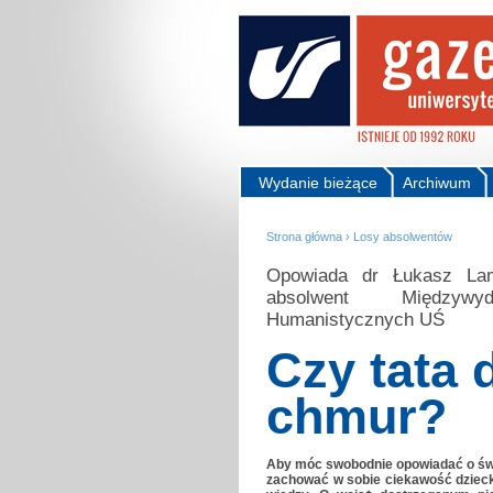
Wydanie bieżące
Archiwum
Strona główna
›
Losy absolwentów
Opowiada dr Łukasz Lamż
absolwent Międzywyd
Humanistycznych UŚ
Czy tata 
chmur?
Aby móc swobodnie opowiadać o świ
zachować w sobie ciekawość dzieck