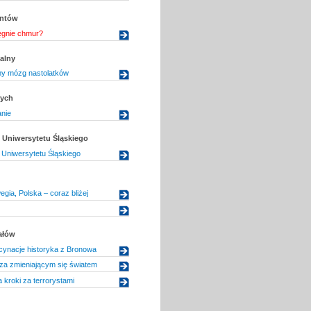
entów
ęgnie chmur?
alny
y mózg nastolatków
dych
nie
Uniwersytetu Śląskiego
Uniwersytetu Śląskiego
egia, Polska – coraz bliżej
ałów
cynacje historyka z Bronowa
za zmieniającym się światem
kroki za terrorystami