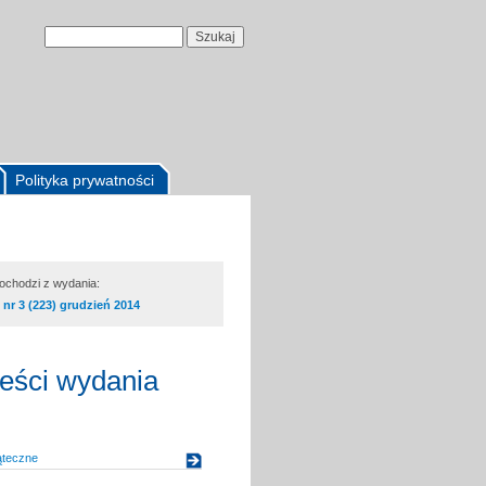
Polityka prywatności
pochodzi z wydania:
nr 3 (223) grudzień 2014
reści wydania
ąteczne