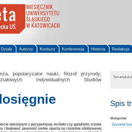
Działy
Autorzy
Konkurs
Konferencja
Historia
Redakcja
a, popularyzator nauki, filozof przyrody,
Ten artykuł 
ziałowych Indywidualnych Studiów
dosięgnie
Spis t
Wstępniak
ecie widzianym z perspektywy mrówki czy galaktyki, trzeba
Życzenia świ
a i budować pewność siebie opartą na rzetelnie zdobywanej