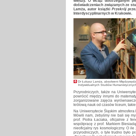
wiedzy. O wciąż dostrzeganym pię
doświadczeniach związanych ze st
Lamża, autor książki
Przekrój prz
Interdyscyplinarnych w Krakowie.
Dr Łukasz Lamża, absolwent Międzywydz
Indywidualnych Studiów Humanistycznyc
Przyrodniczych, także na Uniwersyt
powrócić między innymi do matematyki
zorganizowane zajęcia wyrównawcze.
królową nauk od czasów liceum, takie
Na Uniwersytecie Śląskim atmosfera b
Mówili nam, żebyśmy nie bali się my
prof. Piotra Łaciaka, oficjalnie z 
współpracę z prof. Markiem Biesiadą
nieoficjalny rys kosmologiczny. O ile
przyrodniczych, o tyle trudno było pr