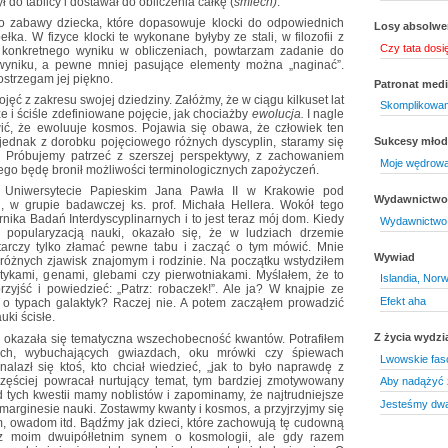
 do tablicy i dostawał do obliczenia całkę (
śmiech)
.
o zabawy dziecka, które dopasowuje klocki do odpowiednich
Losy absolw
ka. W fizyce klocki te wykonane byłyby ze stali, w filozofii z
Czy tata dosi
m konkretnego wyniku w obliczeniach, powtarzam zadanie do
 wyniku, a pewne mniej pasujące elementy można „naginać”.
dostrzegam jej piękno.
Patronat medi
ęć z zakresu swojej dziedziny. Załóżmy, że w ciągu kilkuset lat
Skomplikowan
 i ściśle zdefiniowane pojęcie, jak chociażby
ewolucja.
I nagle
wić, że ewoluuje kosmos. Pojawia się obawa, że człowiek ten
jednak z dorobku pojęciowego różnych dyscyplin, staramy się
Sukcesy mło
ki. Próbujemy patrzeć z szerszej perspektywy, z zachowaniem
Moje wędrowa
atego będę bronił możliwości terminologicznych zapożyczeń.
 Uniwersytecie Papieskim Jana Pawła II w Krakowie pod
Wydawnictwo 
, w grupie badawczej ks. prof. Michała Hellera. Wokół tego
ika Badań Interdyscyplinarnych i to jest teraz mój dom. Kiedy
Wydawnictwo 
opularyzacją nauki, okazało się, że w ludziach drzemie
tarczy tylko złamać pewne tabu i zacząć o tym mówić. Mnie
Wywiad
różnych zjawisk znajomym i rodzinie. Na początku wstydziłem
aktykami, genami, glebami czy pierwotniakami. Myślałem, że to
Islandia, Norw
yjść i powiedzieć: „Patrz: robaczek!”. Ale ja? W knajpie ze
Efekt aha
o typach galaktyk? Raczej nie. A potem zacząłem prowadzić
uki ścisłe.
Z życia wydzi
a okazała się tematyczna wszechobecność kwantów. Potrafiłem
ch, wybuchających gwiazdach, oku mrówki czy śpiewach
Lwowskie fas
lazł się ktoś, kto chciał wiedzieć, „jak to było naprawdę z
częściej powracał nurtujący temat, tym bardziej zmotywowany
Aby nadążyć 
d tych kwestii mamy noblistów i zapominamy, że najtrudniejsze
Jesteśmy dwa 
 marginesie nauki. Zostawmy kwanty i kosmos, a przyjrzyjmy się
rom, owadom itd. Bądźmy jak dzieci, które zachowują tę cudowną
z moim dwuipółletnim synem o kosmologii, ale gdy razem