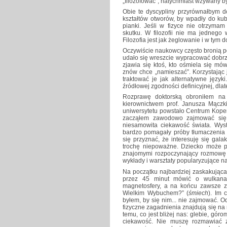
„filozofować”, natychmiast wzywany był
Obie te dyscypliny przyrównałbym d
kształtów otworów, by wpadły do kubeł
pianki. Jeśli w fizyce nie otrzyma
skutku. W filozofii nie ma jednego
Filozofia jest jak żeglowanie i w tym 
Oczywiście naukowcy często bronią poj
udało się wreszcie wypracować dobrze
zjawia się ktoś, kto ośmiela się mó
znów chce „namieszać”. Korzystając 
traktować je jak alternatywne języ
źródłowej zgodności definicyjnej, dl
Rozprawę doktorską obroniłem na
kierownictwem prof. Janusza Mączki
uniwersytetu powstało Centrum Kopern
zacząłem zawodowo zajmować się p
niesamowita ciekawość świata. Wys
bardzo pomagały próby tłumaczenia 
się przyznać, że interesuję się gal
trochę niepoważne. Dziecko może prz
znajomymi rozpoczynający rozmowę 
wykłady i warsztaty popularyzujące na
Na początku najbardziej zaskakując
przez 45 minut mówić o wulkana
magnetosfery, a na końcu zawsze zna
Wielkim Wybuchem?” (
śmiech
). Im 
byłem, by się nim... nie zajmować. O
fizyczne zagadnienia znajdują się na
temu, co jest bliżej nas: glebie, gó
ciekawość. Nie muszę rozmawiać 