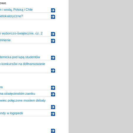
kowe
 i wodą, Polską i Chile
etokaloryczne?
e wyborczo-świąteczne, cz. 2
omnienie
demicka pod lupą studentów
konkursów na dofinansowanie
na
e na oświęcimskim zamku
owiec połączone mostem debaty
ndy w logopedii