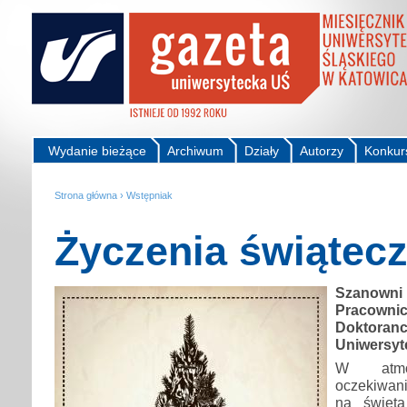
Wydanie bieżące
Archiwum
Działy
Autorzy
Konkur
Strona główna
›
Wstępniak
Życzenia świątec
Szanowni 
Pracow
Doktoranci
Uniwersyt
W atmos
oczekiwan
na święt