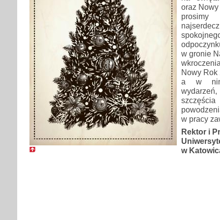
oraz Nowy
pros
najserdecz
spokojn
odpoczynk
w gronie N
wkroczen
Nowy Rok 
a w nim
wydarzeń,
szczęścia
powodzeni
w pracy z
Rektor i P
Uniwersyt
w Katowic