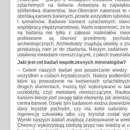
szlachetnych na świecie. Antwerpia to najwięk
szlifierstwa diamentów, Idar-Oberstein natomiast to
obróbką kamieni barwnych, przede wszystkim rubinów
i turmalinów. Badanie kamieni szlachetnych stan
współpracy międzynarodowej. Warto wspomnieć, że w 
są badania nie tylko z zakresu materiałów nieor
poddawane są również przedmioty pochod
archeologicznych. Archeolodzy znajdują obiekty o zn
przekazują nam je do zbadania. Naszym zadaniem 
ustalenie metodami nieniszczącymi, z jakich materiał
Jaki jest cel badań współczesnych mineralogów?
– Celem naszych badań jest poszerzanie wiedzy o
wszystkim o ciałach krystalicznych. Należy podkreśli
które są prowadzone na kamieniach szlachetnych
drogich diamentach, muszą być wykonywane w taki
uszkodziły, czyli metodami nieniszczącymi. Nauk
kamieni bierze pod uwagę takie elementy, jak orientacj
centra barwne. Dzięki tym badaniom można dowiedzieć
dany kryształ pochodzi, czy ma kolor naturalny
ingerencję człowieka albo czy kryształ został wyt
Wyniki naszych badań znajdują zastosowanie w wielu
Chemicy wykorzystują zdobytą przez nas wiedzę w c