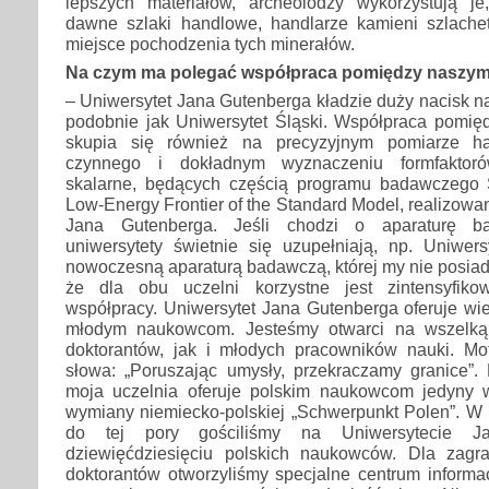
lepszych materiałów, archeolodzy wykorzystują j
dawne szlaki handlowe, handlarze kamieni szlachet
miejsce pochodzenia tych minerałów.
Na czym ma polegać współpraca pomiędzy naszym
– Uniwersytet Jana Gutenberga kładzie duży nacisk n
podobnie jak Uniwersytet Śląski. Współpraca pomię
skupia się również na precyzyjnym pomiarze ha
czynnego i dokładnym wyznaczeniu formfaktorów
skalarne, będących częścią programu badawczeg
Low-Energy Frontier of the Standard Model, realizowa
Jana Gutenberga. Jeśli chodzi o aparaturę b
uniwersytety świetnie się uzupełniają, np. Uniwers
nowoczesną aparaturą badawczą, której my nie posia
że dla obu uczelni korzystne jest zintensyfiko
współpracy. Uniwersytet Jana Gutenberga oferuje wi
młodym naukowcom. Jesteśmy otwarci na wszelką
doktorantów, jak i młodych pracowników nauki. Mo
słowa: „Poruszając umysły, przekraczamy granice”. 
moja uczelnia oferuje polskim naukowcom jedyny
wymiany niemiecko-polskiej „Schwerpunkt Polen”. W
do tej pory gościliśmy na Uniwersytecie J
dziewięćdziesięciu polskich naukowców. Dla zagr
doktorantów otworzyliśmy specjalne centrum informa