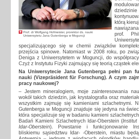
modulowan
dziedzini
kontynuow
którą kieru
nawiązana
Prof. dr Wolfgang Hofmeister, prorektor ds. nauki
prof. Ph
Uniwersytetu Jana Gutenberga w Moguncji
Uniwersyt
specjalizującego się w chemii związków komple
przejścia spinowe. Natomiast w 2008 roku, po związ
Deniga z Uniwersytetem w Moguncji, do współpracy 
Czyż z Instytutu Fizyki zajmujący się teorią cząstek e
Na Uniwersytecie Jana Gutenberga pełni pan fu
nauki (Vizepräsident für Forschung). A czym zaj
pracy naukowej?
– Jestem mineralogiem, moje zainteresowania nau
wokół takich dziedzin, jak krystalografia oraz materi
wszystkim zajmuję się kamieniami szlachetnymi. 
Gutenberga w Moguncji znajduje się jedyna na świec
która specjalizuje się w badaniu kamieni szlachetnych
Badań Kamieni Szlachetnych Idar-Oberstein (
Institu
Idar-Oberstein
). Powstanie i funkcjonowanie Ins
bliskiemu sąsiedztwu Idar- -Oberstein, miastu bę
Antwerpia – jednym z wiodących ośrodków handlu i