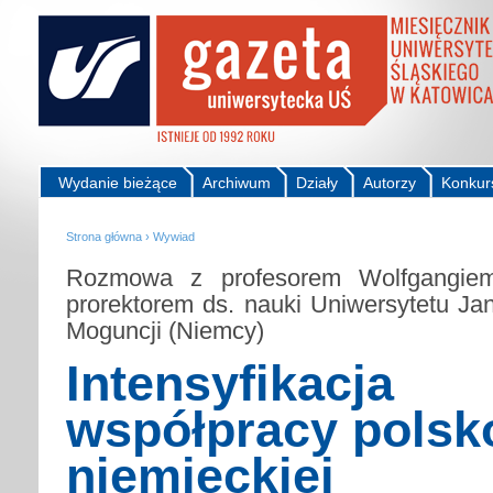
Wydanie bieżące
Archiwum
Działy
Autorzy
Konkur
Strona główna
›
Wywiad
Rozmowa z profesorem Wolfgangiem
prorektorem ds. nauki Uniwersytetu J
Moguncji (Niemcy)
Intensyfikacja
współpracy polsk
niemieckiej