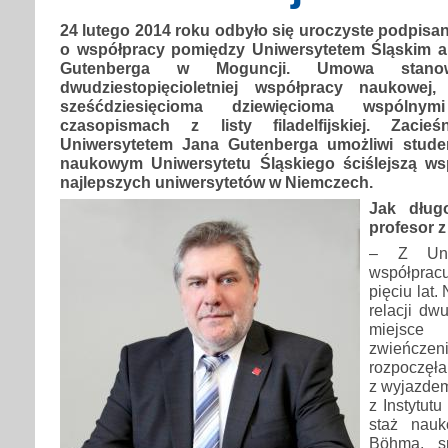
24 lutego 2014 roku odbyło się uroczyste podpisan
o współpracy pomiędzy Uniwersytetem Śląskim a
Gutenberga w Moguncji. Umowa stanowi
dwudziestopięcioletniej współpracy naukowej
sześćdziesięcioma dziewięcioma wspólny
czasopismach z listy filadelfijskiej. Zacie
Uniwersytetem Jana Gutenberga umożliwi stud
naukowym Uniwersytetu Śląskiego ściślejszą ws
najlepszych uniwersytetów w Niemczech.
Jak dług
profesor z
– Z Uniw
współpra
pięciu lat
relacji dw
miejsce
zwieńczen
rozpoczęła
z wyjazdem
z Instytut
staż nauk
Böhma, sp