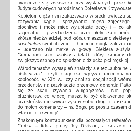
uwidocznił się zwłaszcza przy wystaranych przez
Judytę cudownych narodzinach Bolesława Krzywoust
Kobietom ciężarnym zakazywano w średniowieczu sp
zażywania kąpieli, spożywania mięsa zajęczego
płochliwe i może mieć wyłupiaste oczy) i – co a
racjonalne – przechodzenia przez płoty. Sam poró
skórze niedźwiedziej, pod którą umieszczano siekierę 
post factum
symbolicznie – choć moc mogła zależeć od
– uderzano nią matkę w głowę. Siekiera służyła
Germanom jako swoisty artefakt, który, zabrany d
zwiększyć szansę na spłodzenie dziecka płci męskiej.
Wśród tematów wystąpień znalazły się też „subtelne 
histeryczek”, czyli diagnoza wpływu emocjonalno
kobiecości w XIX w., czy analiza socjalizacji wtór
przekleństw na przykładzie przemowy generała Patton
się ze skali używania wulgaryzmów: „Nie pop
bluźnierstw, co więcej muszą to być elokwentne bl
przekleństw nie wywalczyłaby sobie drogi z obsikane
do moich komentarzy – na Boga, po prostu czasem da
własnej elokwencji”.
Znakomitym kontrapunktem dla pozostałych referatów 
Curtisa – lidera grupy Joy Division, a zarazem po