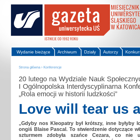
Wydanie bieżące
Archiwum
Działy
Autorzy
Konkur
Strona główna
›
Konferencje
20 lutego na Wydziale Nauk Społeczny
I Ogólnopolska Interdyscyplinarna Kon
„Rola emocji w historii ludzkości”
Love will tear us 
„Gdyby nos Kleopatry był krótszy, inne byłyby l
ongiś Blaise Pascal. To stwierdzenie dotyczące wł
szturmem zdobyła szańce Cezara, co nie u