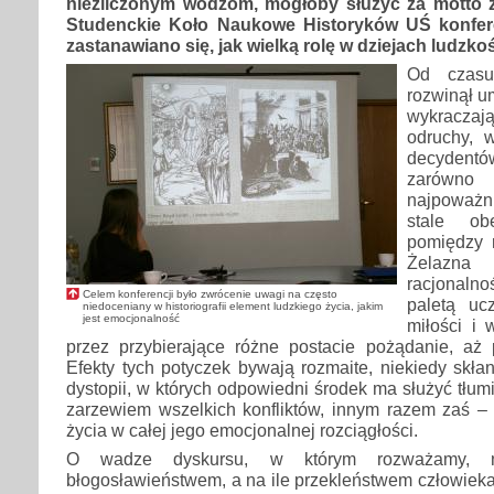
niezliczonym wodzom, mogłoby służyć za motto 
Studenckie Koło Naukowe Historyków UŚ konfere
zastanawiano się, jak wielką rolę w dziejach ludzk
Od czasu
rozwinął u
wykraczają
odruchy, 
decydent
zarówno
najpoważ
stale ob
pomiędzy 
Żelazna
racjonalno
Celem konferencji było zwrócenie uwagi na często
paletą u
niedoceniany w historiografii element ludzkiego życia, jakim
jest emocjonalność
miłości i 
przez przybierające różne postacie pożądanie, aż 
Efekty tych potyczek bywają rozmaite, niekiedy skła
dystopii, w których odpowiedni środek ma służyć tłum
zarzewiem wszelkich konfliktów, innym razem zaś – 
życia w całej jego emocjonalnej rozciągłości.
O wadze dyskursu, w którym rozważamy, 
błogosławieństwem, a na ile przekleństwem człowieka,