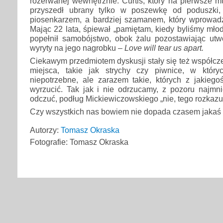
rozerwanej wewnętrznie. Curtis, który na pierwsze 
przyszedł ubrany tylko w poszewkę od poduszki,
piosenkarzem, a bardziej szamanem, który wprowadz
Mając 22 lata, śpiewał „pamiętam, kiedy byliśmy młod
popełnił samobójstwo, obok żalu pozostawiając utwór
wyryty na jego nagrobku –
Love will tear us apart.
Ciekawym przedmiotem dyskusji stały się też współcze
miejsca, takie jak strychy czy piwnice, w który
niepotrzebne, ale zarazem takie, których z jakie
wyrzucić. Tak jak i nie odrzucamy, z pozoru najmni
odczuć, podług Mickiewiczowskiego „nie, tego rozkaz
Czy wszystkich nas bowiem nie dopada czasem jakaś
Autorzy:
Tomasz Okraska
Fotografie: Tomasz Okraska