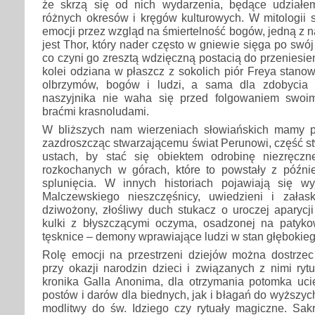
że skrzą się od nich wydarzenia, będące udział
różnych okresów i kręgów kulturowych. W mitologii 
emocji przez wzgląd na śmiertelność bogów, jedną z n
jest Thor, który nader często w gniewie sięga po swój
co czyni go zresztą wdzięczną postacią do przeniesie
kolei odziana w płaszcz z sokolich piór Freya stano
olbrzymów, bogów i ludzi, a sama dla zdobycia 
naszyjnika nie waha się przed folgowaniem swo
braćmi krasnoludami.
W bliższych nam wierzeniach słowiańskich mamy po
zazdroszcząc stwarzającemu świat Perunowi, część s
ustach, by stać się obiektem odrobinę niezręczn
rozkochanych w górach, które to powstały z późn
splunięcia. W innych historiach pojawiają się w
Malczewskiego nieszczęśnicy, uwiedzieni i załask
dziwożony, złośliwy duch stukacz o uroczej aparycji 
kulki z błyszczącymi oczyma, osadzonej na patyk
tęsknice – demony wprawiające ludzi w stan głębokie
Rolę emocji na przestrzeni dziejów można dostrzec
przy okazji narodzin dzieci i związanych z nimi ry
kronika Galla Anonima, dla otrzymania potomka uc
postów i darów dla biednych, jak i błagań do wyższych 
modlitwy do św. Idziego czy rytuały magiczne. Sak