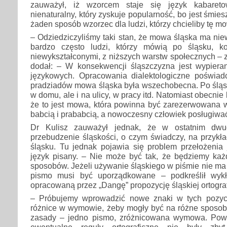
zauważył, iż wzorcem staje się język kabareto
nienaturalny, który zyskuje popularność, bo jest śmie
żaden sposób wzorzec dla ludzi, którzy chcieliby tę 
– Odziedziczyliśmy taki stan, że mowa śląska ma niewą
bardzo często ludzi, którzy mówią po śląsku, k
niewykształconymi, z niższych warstw społecznych –
dodał: – W konsekwencji śląszczyzna jest wypier
językowych. Opracowania dialektologiczne poświad
pradziadów mowa śląska była wszechobecna. Po śląsk
w domu, ale i na ulicy, w pracy itd. Natomiast obecnie 
że to jest mowa, która powinna być zarezerwowana 
babcią i prababcią, a nowoczesny człowiek posługiwać
Dr Kulisz zauważył jednak, że w ostatnim dwudz
przebudzenie śląskości, o czym świadczy, na przykła
śląsku. Tu jednak pojawia się problem przełożeni
język pisany. – Nie może być tak, że będziemy każ
sposobów. Jeżeli używanie śląskiego w piśmie nie ma
pismo musi być uporządkowane – podkreślił wykł
opracowaną przez „Dangę” propozycję śląskiej ortograf
– Próbujemy wprowadzić nowe znaki w tych pozycj
różnice w wymowie, żeby mogły być na różne sposo
zasady – jedno pismo, zróżnicowana wymowa. Powi