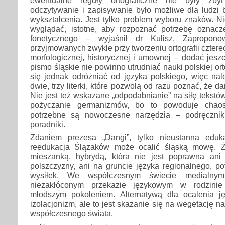
ewentualne reguły ortograficzne nie były zby
odczytywanie i zapisywanie było możliwe dla ludzi 
wykształcenia. Jest tylko problem wyboru znaków. N
wyglądać, istotne, aby rozpoznać potrzebę oznac
fonetycznego – wyjaśnił dr Kulisz. Zapropon
przyjmowanych zwykle przy tworzeniu ortografii cztere
morfologicznej, historycznej i umownej – dodać jesz
pismo śląskie nie powinno utrudniać nauki polskiej orto
się jednak odróżniać od języka polskiego, więc nal
dwie, trzy literki, które pozwolą od razu poznać, że da
Nie jest też wskazane „odpodabnianie” na siłę tekstów
pożyczanie germanizmów, bo to powoduje chaos
potrzebne są nowoczesne narzędzia – podręczniki
poradniki.
Zdaniem prezesa „Dangi”, tylko nieustanna eduk
reedukacja Ślązaków może ocalić śląską mowę. 
mieszanką, hybrydą, która nie jest poprawna ani n
polszczyzny, ani na gruncie języka regionalnego, p
wysiłek. We współczesnym świecie medial
niezakłóconym przekazie językowym w rodzini
młodszym pokoleniem. Alternatywą dla ocalenia j
izolacjonizm, ale to jest skazanie się na wegetację na
współczesnego świata.