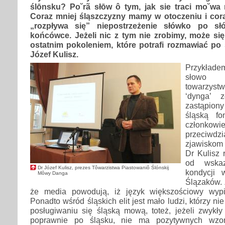
ślōnsku? Po˘rã słōw ô tym, jak sie traci mo˘wa 
Coraz mniej śląszczyzny mamy w otoczeniu i cora
„rozpływa się” niepostrzeżenie słówko po s
końcówce. Jeżeli nic z tym nie zrobimy, może si
ostatnim pokoleniem, które potrafi rozmawiać po
Józef Kulisz.
Przykłade
słowo
towarzyst
‘dynga’ 
zastąpion
śląską fo
członko
przeciw
zjawiskom 
Dr Kulisz 
od wskaz
Dr Józef Kulisz, prezes Tôwarzistwa Piastowaniô Ślónskij
kondycji 
Môwy Danga
Ślązaków. 
że media powodują, iż język większościowy wypi
Ponadto wśród śląskich elit jest mało ludzi, którzy nie
posługiwaniu się śląską mową, toteż, jeżeli zwykł
poprawnie po śląsku, nie ma pozytywnych wzor