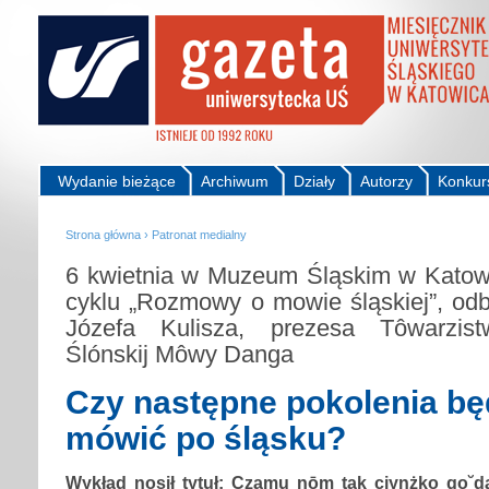
Wydanie bieżące
Archiwum
Działy
Autorzy
Konkur
Strona główna
›
Patronat medialny
6 kwietnia w Muzeum Śląskim w Katow
cyklu „Rozmowy o mowie śląskiej”, odby
Józefa Kulisza, prezesa Tôwarzist
Ślónskij Môwy Danga
Czy następne pokolenia bę
mówić po śląsku?
Wykład nosił tytuł: Czamu nōm tak ciynżko go˘da