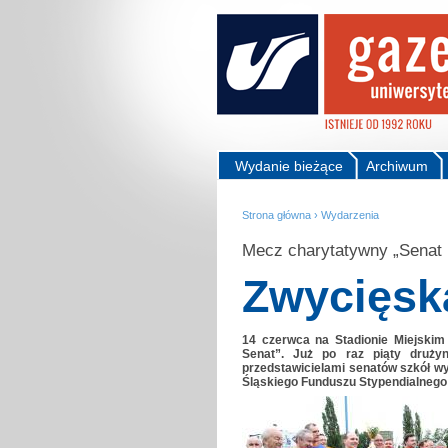
Wydanie bieżące
Archiwum
Strona główna
›
Wydarzenia
Mecz charytatywny „Senat 
Zwycięsk
14 czerwca na Stadionie Miejskim
Senat”. Już po raz piąty drużyn
przedstawicielami senatów szkół w
Śląskiego Funduszu Stypendialnego