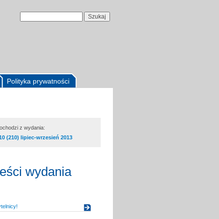
Polityka prywatności
pochodzi z wydania:
10 (210) lipiec-wrzesień 2013
reści wydania
elnicy!