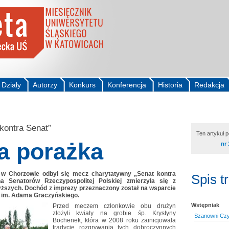
Działy
Autorzy
Konkurs
Konferencja
Historia
Redakcja
kontra Senat”
Ten artykuł 
a porażka
nr 
 w Chorzowie odbył się mecz charytatywny „Senat kontra
Spis t
a Senatorów Rzeczypospolitej Polskiej zmierzyła się z
yższych. Dochód z imprezy przeznaczony został na wsparcie
 im. Adama Graczyńskiego.
Wstępniak
Przed meczem członkowie obu drużyn
złożyli kwiaty na grobie śp. Krystyny
Szanowni Czyt
Bochenek, która w 2008 roku zainicjowała
tradycję rozgrywania tych dobroczynnych