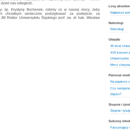
 dzieli nas odległość.
Losy absolw
ąc śp. Krystynę Bochenek, robimy co w naszej mocy, żeby
Najlepsze pom
im chciałbym serdecznie podziękować za podejście, za
 JM Rektor Uniwersytetu Śląskiego prof. zw. dr hab. Wiesław
Nekrologi
Nekrologi
Okładki
45-lecie Uniw
XVII koncert 
Uniwersytetu
Mecz charytat
Patronat medi
Na papierze 
Czy następne
śląsku?
Stopnie i tyt
Stopnie i tytu
Sukcesy mło
Fascynujący 