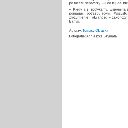
po meczu senatorzy. – A od tej idei nie
– Kiedy się spotykamy, wspominaj
pomagać potrzebującym. Wszystk
zrozumienie i otwartość – zakończył
Banyś.
Autorzy:
Tomasz Okraska
Fotografie: Agnieszka Szymala