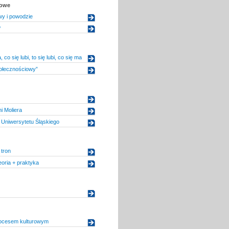
kowe
wy i powodzie
w
 co się lubi, to się lubi, co się ma
połecznościowy”
i Moliera
Uniwersytetu Śląskiego
 tron
eoria + praktyka
rocesem kulturowym