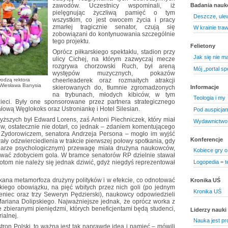
zawodów. Uczestnicy wspominali, iż
Badania nau
pielęgnując życzliwą pamięć o tym
Deszcze, ule
wszystkim, co jest owocem życia i pracy
zmarłej tragicznie senator, czują się
W krainie tra
zobowiązani do kontynuowania szczególnie
tego projektu.
Felietony
Oprócz piłkarskiego spektaklu, stadion przy
Jak się nie ma,
ulicy Cichej, na którym zazwyczaj mecze
rozgrywa chorzowski Ruch, był areną
Mój „portal s
występów muzycznych, pokazów
odzą rektora
cheerleaderek oraz rozmaitych atrakcji
. Wiesława Banysia
Informacje
skierowanych do, tłumnie zgromadzonych
na trybunach, młodych kibiców, w tym
Teologia i my
ieci. Były one sponsorowane przez partnera strategicznego
ałową Węglokoks oraz Ustroniankę i Hotel Silesian.
Pod auspicjam
ższych był Edward Lorens, zaś Antoni Piechniczek, który miał
Wydawnictwo 
w, ostatecznie nie dotarł, co jednak – zdaniem komentującego
 Zydorowiczem, senatora Andrzeja Persona – mogło im wyjść
Konferencje
ały odzwierciedlenia w trakcie pierwszej połowy spotkania, gdy
miarze psychologicznym) przewagę miała drużyna naukowców,
Kobiece gry o
tować zdobyciem gola. W bramce senatorów RP dzielnie stawał
Logopedia = t
otom nie należy się jednak dziwić, gdyż niegdyś reprezentował
kana metamorfoza drużyny polityków i w efekcie, co odnotować
Kronika UŚ
skiego obowiązku, na pięć wbitych przez nich goli (po jednym
Kronika UŚ
eniec oraz trzy Seweryn Pędzierski), naukowcy odpowiedzieli
. Mariana Dolipskiego. Najważniejsze jednak, że oprócz worka z
e zbieranymi pieniędzmi, których beneficjentami będą studenci,
Liderzy nauki
ialnej.
Nauka jest p
tron Polski, to ważna jest tak naprawdę idea i pamięć – mówili