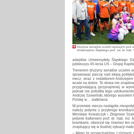
Drużyna senatów uczelni wyższych pod w
Uniwersytetu Śląskiego prof. zw. dr. hab
adeptów Uniwersytetu Śląskiego Dz
jubileuszu 45-lecia UŚ – Grupę Kapit
Trenerem drużyny senatów uczelni wy
sprawować pieczę nad ekipą politykó
mecz, wraz z redaktorem Andrzejem
wcale na dobre. Te słowa nie znajdow
przygniatającą (przynajmniej w wy
jednak nie potrafiła tego udokumen
Andrzej Szewiński, którego wysokim l
Polskę w… siatkówce.
W przerwie meczu nastąpiła niespoty
należy jedynie z przykrego kronikar
Mirosław Kowalczyk i Zbigniew Szal
jedynie trafieniem prof. dr. hab. inż
bramkami, otworzył się również ten z
znajdujący się w trudnej sytuacji mater
– Mimo że przyjechaliśmy z różnych s