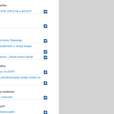
entów
ysły rodzą się w jacuzzi!
ersytetu Śląskiego
akademicki z okazji święta
ywny „Senat kontra Senat”
alny
czy na DNA?
 pokolenia będą umiały mówić po
uły naukowe
ły naukowe
dych
nieporządek