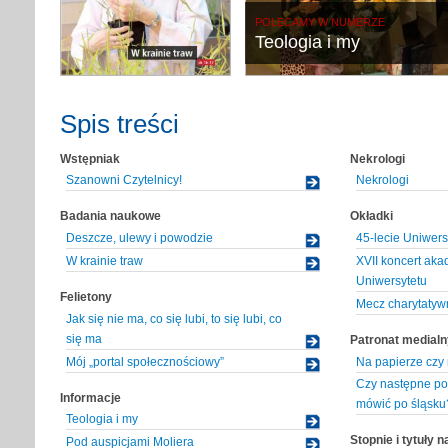
POLECAMY W NUMERZE
Teologia i my
Spis treści
Wstępniak
Nekrologi
Szanowni Czytelnicy!
Nekrologi
Badania naukowe
Okładki
Deszcze, ulewy i powodzie
45-lecie Uniwers
W krainie traw
XVII koncert aka
Uniwersytetu
Felietony
Mecz charytatywn
Jak się nie ma, co się lubi, to się lubi, co
się ma
Patronat medialn
Mój „portal społecznościowy”
Na papierze czy
Czy następne po
Informacje
mówić po śląsku
Teologia i my
Stopnie i tytuły 
Pod auspicjami Moliera