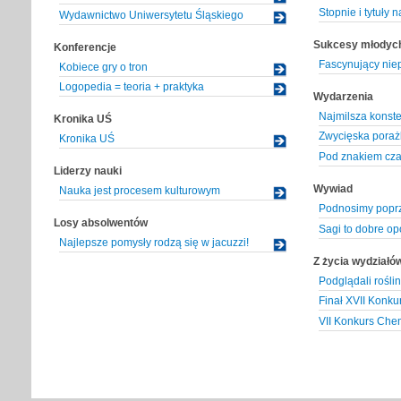
Stopnie i tytuły
Wydawnictwo Uniwersytetu Śląskiego
Sukcesy młodyc
Konferencje
Fascynujący nie
Kobiece gry o tron
Logopedia = teoria + praktyka
Wydarzenia
Najmilsza konst
Kronika UŚ
Zwycięska poraż
Kronika UŚ
Pod znakiem cza
Liderzy nauki
Wywiad
Nauka jest procesem kulturowym
Podnosimy popr
Losy absolwentów
Sagi to dobre op
Najlepsze pomysły rodzą się w jacuzzi!
Z życia wydziałó
Podglądali rośli
Finał XVII Konku
VII Konkurs Che