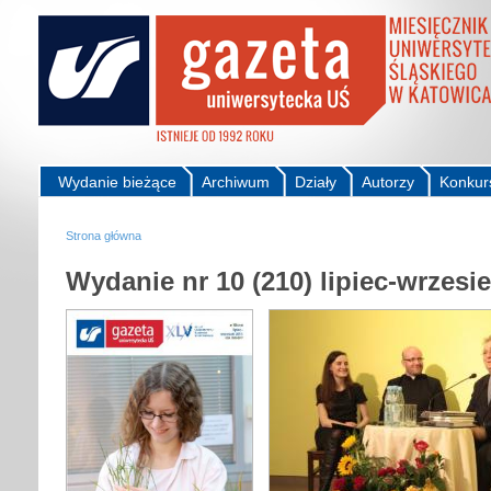
Wydanie bieżące
Archiwum
Działy
Autorzy
Konkur
Strona główna
Wydanie nr 10 (210) lipiec-wrzesi