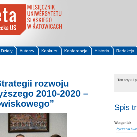
Działy
Autorzy
Konkurs
Konferencja
Historia
Redakcja
Ten artykuł 
trategii rozwoju
yższego 2010-2020 –
dowiskowego”
Spis t
Wstępniak
Życzenia świ