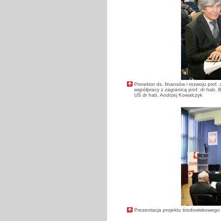
Prorektor ds. finansów i rozwoju prof. 
współpracy z zagranicą prof. dr hab. B
UŚ dr hab. Andrzej Kowalczyk
Prezentacja projektu środowiskowego 