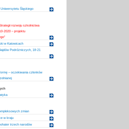
Uniwersytetu Śląskiego
trategii rozwoju szkolnictwa
0-2020 – projektu
ego”
ski w Katowicach
 Slajdów Podróżniczych, 18-21
formę – oczekiwania członków
zelnianej
dych
atyka
ompleksowych zmian
ce w kraju
ohater trzech narodów