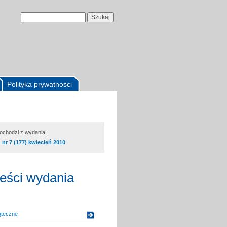
Polityka prywatności
pochodzi z wydania:
nr 7 (177) kwiecień 2010
reści wydania
ąteczne