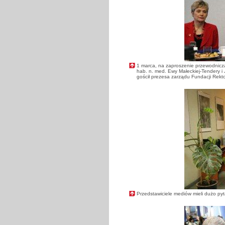
1 marca, na zaproszenie przewodniczą
hab. n. med. Ewy Małeckiej-Tendery i 
gościł prezesa zarządu Fundacji Rekt
Przedstawiciele mediów mieli dużo pyt