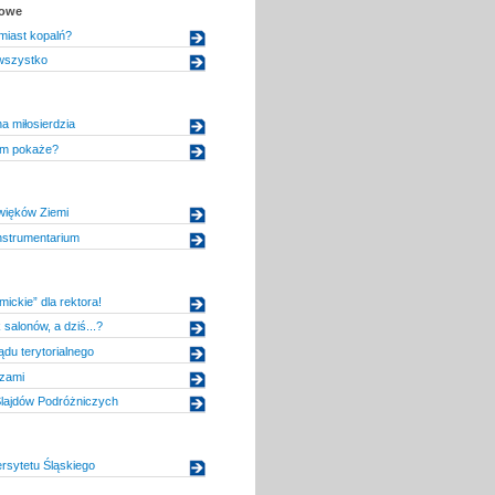
kowe
miast kopalń?
wszystko
a miłosierdzia
im pokaże?
ięków Ziemi
nstrumentarium
ickie” dla rektora!
salonów, a dziś...?
ądu terytorialnego
zami
 Slajdów Podróżniczych
rsytetu Śląskiego