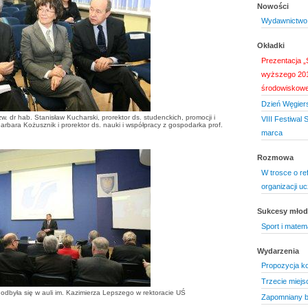
Nowości
Wydawnictwo 
Okładki
Prezentacja „S
wyższego 201
środowiskow
Dzień Węgier
zw. dr hab. Stanisław Kucharski, prorektor ds. studenckich, promocji i
VIII Festiwal
arbara Kożusznik i prorektor ds. nauki i współpracy z gospodarka prof.
marca
Rozmowa
W trosce o re
organizacji uc
Sukcesy mło
Sport i matem
Wydarzenia
Propozycja k
Trzecie miejs
odbyła się w auli im. Kazimierza Lepszego w rektoracie UŚ
Zapomniany b