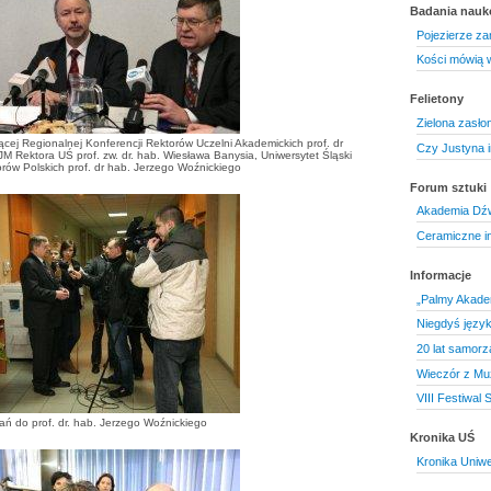
Badania nau
Pojezierze za
Kości mówią 
Felietony
Zielona zasłon
cej Regionalnej Konferencji Rektorów Uczelni Akademickich prof. dr
Czy Justyna 
JM Rektora UŚ prof. zw. dr. hab. Wiesława Banysia, Uniwersytet Śląski
orów Polskich prof. dr hab. Jerzego Woźnickiego
Forum sztuki
Akademia Dźw
Ceramiczne i
Informacje
„Palmy Akadem
Niegdyś język 
20 lat samorz
Wieczór z Mu
VIII Festiwal
ań do prof. dr. hab. Jerzego Woźnickiego
Kronika UŚ
Kronika Uniwe