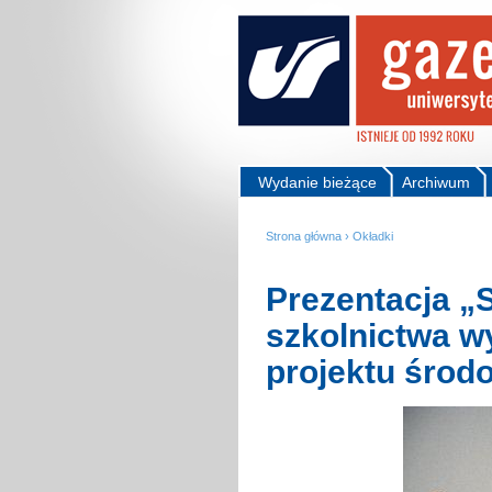
Wydanie bieżące
Archiwum
Strona główna
›
Okładki
Prezentacja „S
szkolnictwa w
projektu śro