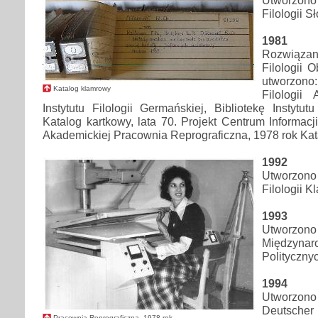
Filologii S
1981
Rozwiązano
Filologii 
utworzono:
Katalog klamrowy
Filologii 
Instytutu Filologii Germańskiej, Bibliotekę Instytut
Katalog kartkowy, lata 70. Projekt Centrum Informacj
Akademickiej Pracownia Reprograficzna, 1978 rok Kat
1992
Utworzono
Filologii K
1993
Utworz
Międzyna
Polityczny
1994
Utworzono 
Deutscher 
Pracownia Reprograficzna, 1978 rok