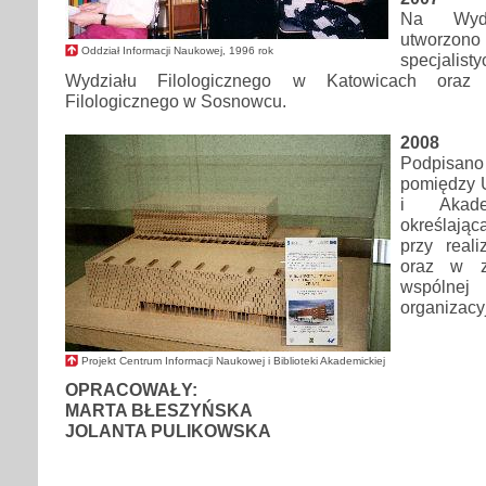
Na Wydzi
utworzon
Oddział Informacji Naukowej, 1996 rok
specjali
Wydziału Filologicznego w Katowicach oraz B
Filologicznego w Sosnowcu.
2008
Podpisan
pomiędzy 
i Akade
określają
przy real
oraz w z
wspól
organizacy
Projekt Centrum Informacji Naukowej i Biblioteki Akademickiej
OPRACOWAŁY:
MARTA BŁESZYŃSKA
JOLANTA PULIKOWSKA