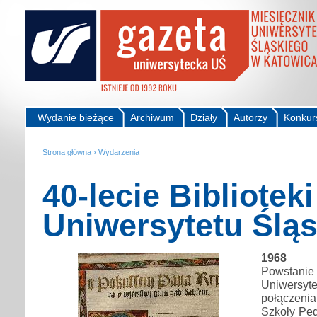
Wydanie bieżące
Archiwum
Działy
Autorzy
Konkur
Strona główna
›
Wydarzenia
40-lecie Biblioteki
Uniwersytetu Ślą
1968
Powsta
Uniwers
połączeni
Szkoły Ped