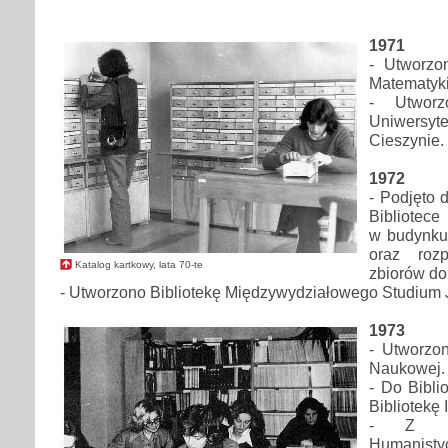
1971
- Utworzon
Matematyk
- Utworzo
Uniwers
Cieszynie.
1972
- Podjęto 
Bibliotec
w budynku
oraz rozp
Katalog kartkowy, lata 70-te
zbiorów do
- Utworzono Bibliotekę Międzywydziałowego Studium
1973
- Utworzon
Naukowej.
- Do Bibli
Bibliotekę 
- Z Bib
Humanist