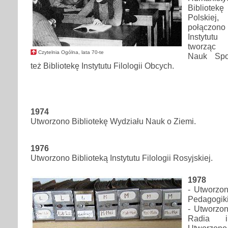
Bibliotek
Polskie
połączono 
Instytut
tworząc 
Czytelnia Ogólna, lata 70-te
Nauk Spo
też Bibliotekę Instytutu Filologii Obcych.
1974
Utworzono Bibliotekę Wydziału Nauk o Ziemi.
1976
Utworzono Biblioteką Instytutu Filologii Rosyjskiej.
1978
- Utworzon
Pedagogiki
- Utworzon
Radia i
Utworzono