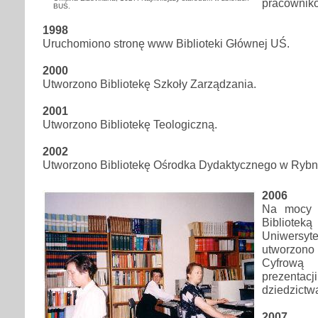
pracownik
BUŚ.
1998
Uruchomiono stronę www Biblioteki Głównej UŚ.
2000
Utworzono Bibliotekę Szkoły Zarządzania.
2001
Utworzono Bibliotekę Teologiczną.
2002
Utworzono Bibliotekę Ośrodka Dydaktycznego w Rybn
2006
Na mocy 
Biblio
Uniwers
utworzon
Cyfrow
prezent
dziedzictw
2007