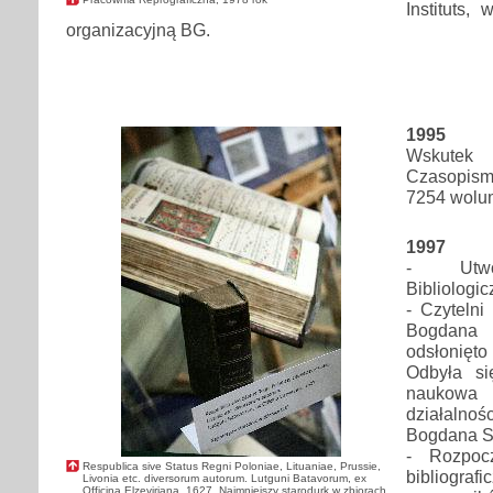
Instituts,
organizacyjną BG.
1995
Wskutek 
Czasopism
7254 wolu
1997
- Utwor
Bibliologic
- Czytelni
Bogdana
odsłonięt
Odbyła si
nauko
działaln
Bogdana S
- Rozpoc
Respublica sive Status Regni Poloniae, Lituaniae, Prussie,
bibliog
Livonia etc. diversorum autorum. Lutguni Batavorum, ex
Officina Elzeviriana, 1627. Najmniejszy starodurk w zbiorach