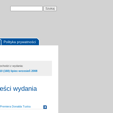
Polityka prywatności
pochodzi z wydania:
10 (160) lipiec-wrzesień 2008
reści wydania
 Premiera Donalda Tuska