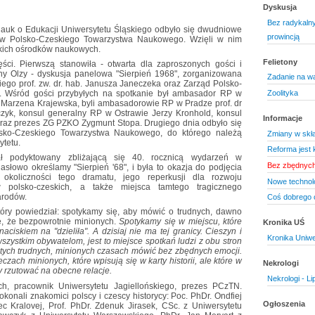
Dyskusja
Bez radykalny
Nauk o Edukacji Uniwersytetu Śląskiego odbyło się dwudniowe
prowincją
ów Polsko-Czeskiego Towarzystwa Naukowego. Wzięli w nim
eskich ośrodków naukowych.
Felietony
ści. Pierwszą stanowiła - otwarta dla zaproszonych gości i
ony Olzy - dyskusja panelowa "Sierpień 1968", zorganizowana
Zadanie na w
iego prof. zw. dr. hab. Janusza Janeczeka oraz Zarząd Polsko-
 Wśród gości przybyłych na spotkanie był ambasador RP w
Zoolityka
Marzena Krajewska, byli ambasadorowie RP w Pradze prof. dr
czyk, konsul generalny RP w Ostrawie Jerzy Kronhold, konsul
Informacje
raz prezes ZG PZKO Zygmunt Stopa. Drugiego dnia odbyło się
sko-Czeskiego Towarzystwa Naukowego, do którego należą
Zmiany w skła
tetu.
Reforma jest 
ał podyktowany zbliżającą się 40. rocznicą wydarzeń w
Bez zbędnych
asłowo określamy "Sierpień '68", i była to okazja do podjęcia
okoliczności tego dramatu, jego reperkusji dla rozwoju
Nowe technolo
w polsko-czeskich, a także miejsca tamtego tragicznego
arodów.
Coś dobrego o
tóry powiedział: spotykamy się, aby mówić o trudnych, dawno
ę, że bezpowrotnie minionych.
Spotykamy się w miejscu, które
Kronika UŚ
naciskiem na "dzieliła". A dzisiaj nie ma tej granicy. Cieszyn i
Kronika Uniwe
zystkim obywatelom, jest to miejsce spotkań ludzi z obu stron
o tych trudnych, minionych czasach mówić bez zbędnych emocji.
ach minionych, które wpisują się w karty historii, ale które w
Nekrologi
y rzutować na obecne relacje.
Nekrologi - Li
ch, pracownik Uniwersytetu Jagiellońskiego, prezes PCzTN.
konali znakomici polscy i czescy historycy: Poc. PhDr. Ondfiej
Ogłoszenia
c Kralovej, Prof. PhDr. Zdenuk Jirasek, CSc. z Uniwersytetu