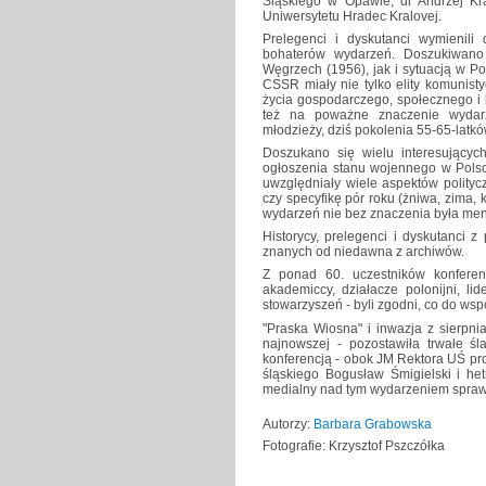
Śląskiego w Opawie, dr Andrzej Kr
Uniwersytetu Hradec Kralovej.
Prelegenci i dyskutanci wymienili
bohaterów wydarzeń. Doszukiwano
Węgrzech (1956), jak i sytuacją w 
CSSR miały nie tylko elity komunist
życia gospodarczego, społecznego i 
też na poważne znaczenie wydarze
młodzieży, dziś pokolenia 55-65-latkó
Doszukano się wielu interesujących
ogłoszenia stanu wojennego w Polsc
uwzględniały wiele aspektów polityc
czy specyfikę pór roku (żniwa, zima,
wydarzeń nie bez znaczenia była me
Historycy, prelegenci i dyskutanci z
znanych od niedawna z archiwów.
Z ponad 60. uczestników konferen
akademiccy, działacze polonijni, li
stowarzyszeń - byli zgodni, co do ws
"Praska Wiosna" i inwazja z sierpni
najnowszej - pozostawiła trwałe śl
konferencją - obok JM Rektora UŚ pro
śląskiego Bogusław Śmigielski i he
medialny nad tym wydarzeniem spraw
Autorzy:
Barbara Grabowska
Fotografie: Krzysztof Pszczółka