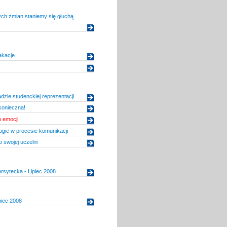
ch zmian staniemy się głuchą
akacje
dzie studenckiej reprezentacji
konieczna!
 emocji
gie w procesie komunikacji
 swojej uczelni
rsytecka - Lipiec 2008
piec 2008