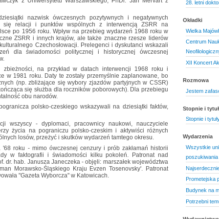
awczyk z Uniwersytetu Warszawskiego, PhDr. Jan Mervart z
28. letni dok
 dziesiątki nazwisk ówczesnych pozytywnych i negatywnych
Okładki
 się relacji i punktów wspólnych z interwencją ZSRR na
Polsce po 1956 roku. Wpływ na przebieg wydarzeń 1968 roku w
Wielka Majów
yczne ZSRR i innych krajów, ale także znaczne rzesze liderów
Centrum Nauk
kulturalnego Czechosłowacji. Prelegenci i dyskutanci wskazali
ń dla świadomości politycznej i historycznej ówczesnej
Neofilologicz
w.
XII Koncert A
 zbieżności, na przykład w datach interwencji 1968 roku i
e w 1981 roku. Daty te zostały przemyślnie zaplanowane, bo
Rozmowa
znych (np. zbliżające się wybory zjazdów partyjnych w CSSR)
 kończąca się służba dla roczników poborowych). Dla przebiegu
Jestem zafas
ntalność obu narodów.
 pogranicza polsko-czeskiego wskazywali na dziesiątki faktów,
Stopnie i tyt
Stopnie i tytu
cji wszyscy - dyplomaci, pracownicy naukowi, nauczyciele
derzy życia na pograniczu polsko-czeskim i aktywiści różnych
Wydarzenia
pólnych losów, przeżyć i skutków wydarzeń tamtego okresu.
Wszystkie uni
a '68 roku - mimo ówczesnej cenzury i prób zakłamań historii
ady w faktografii i świadomości kilku pokoleń. Patronat nad
poszukiwania
f. dr. hab. Janusza Janeczeka - objęli: marszałek województwa
tman Morawsko-Śląskiego Kraju Evzen Tosenovsky'. Patronat
Najserdecznie
owała "Gazeta Wyborcza" w Katowicach.
Prometejska 
Budynek na m
Potrzebni tem
Wydawnictwo 