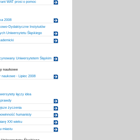
torant WAT prosi o pomoc
ka 2008
owo-Dydaktyczne Instytutów
nych Uniwersytetu Śląskiego
kademicki
cynowany Uniwersytetem Śląskim
uły naukowe
ły naukowe - Lipiec 2008
wersytety łączy idea
 prawdy
jsze życzenia
powinność humanisty
iarę XXI wieku
u miastu
Uniwersytetu Śląskiego