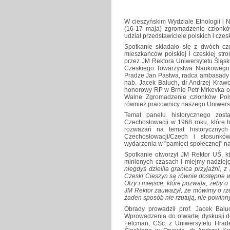
W cieszyńskim Wydziale Etnologii i 
(16-17 maja) zgromadzenie członk
udział przedstawiciele polskich i cz
Spotkanie składało się z dwóch czę
mieszkańców polskiej i czeskiej str
przez JM Rektora Uniwersytetu Śląsk
Czeskiego Towarzystwa Naukowego.
Pradze Jan Pastwa, radca ambasady 
hab. Jacek Baluch, dr Andrzej Kraw
honorowy RP w Brnie Petr Mrkevka o
Walne Zgromadzenie członków Pol
również pracownicy naszego Uniwersy
Temat panelu historycznego zost
Czechosłowacji w 1968 roku, które h
rozważań na temat historycznych 
Czechosłowacji/Czech i stosunkó
wydarzenia w "pamięci społecznej" n
Spotkanie otworzył JM Rektor UŚ, k
minionych czasach i miejmy nadziej
niegdyś dzieliła granica przyjaźni, z 
Czeski Cieszyn są równie dostępne ws
Olzy i miejsce, które pozwala, żeby 
JM Rektor zauważył, że mówimy o rzecz
żaden sposób nie rzutują, nie powinn
Obrady prowadził prof. Jacek Balu
Wprowadzenia do otwartej dyskusji do
Felcman, CSc. z Uniwersytetu Hrade