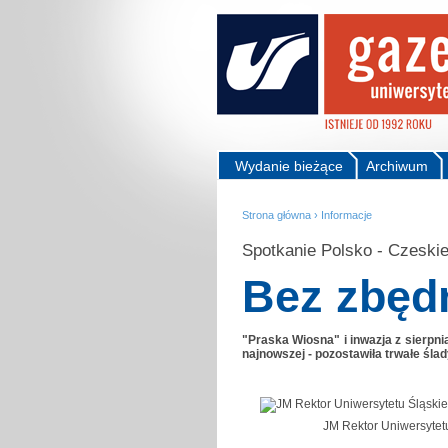
Wydanie bieżące
Archiwum
Strona główna
›
Informacje
Spotkanie Polsko - Czesk
Bez zbęd
"Praska Wiosna" i inwazja z sierpni
najnowszej - pozostawiła trwałe ślad
JM Rektor Uniwersytet