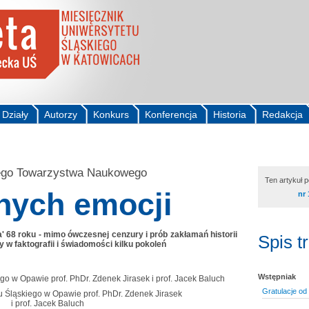
Działy
Autorzy
Konkurs
Konferencja
Historia
Redakcja
iego Towarzystwa Naukowego
Ten artykuł 
nych emocji
nr 
a' 68 roku - mimo ówczesnej cenzury i prób zakłamań historii
Spis t
y w faktografii i świadomości kilku pokoleń
Wstępniak
Gratulacje od
u Śląskiego w Opawie prof. PhDr. Zdenek Jirasek
i prof. Jacek Baluch