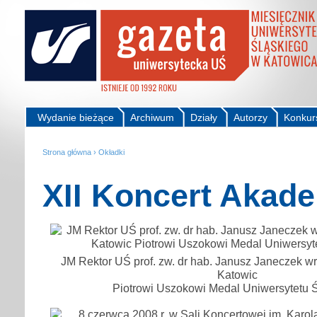
Wydanie bieżące
Archiwum
Działy
Autorzy
Konkur
Strona główna
›
Okładki
XII Koncert Akade
JM Rektor UŚ prof. zw. dr hab. Janusz Janeczek w
Katowic
Piotrowi Uszokowi Medal Uniwersytetu 