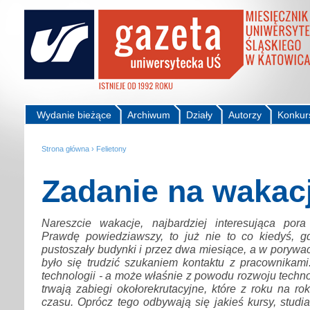
Wydanie bieżące
Archiwum
Działy
Autorzy
Konkur
Strona główna
›
Felietony
Zadanie na wakac
Nareszcie wakacje, najbardziej interesująca por
Prawdę powiedziawszy, to już nie to co kiedyś, 
pustoszały budynki i przez dwa miesiące, a w porywac
było się trudzić szukaniem kontaktu z pracownikami
technologii - a może właśnie z powodu rozwoju technolo
trwają zabiegi okołorekrutacyjne, które z roku na ro
czasu. Oprócz tego odbywają się jakieś kursy, stud