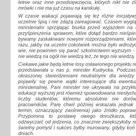
letnie oraz inne przedsięwzięcia, których nikt nie z
mrówki i nie ma już czasu na kanikułę.
W czasie wakacji pojawiają się też różne inicjatyw
uczelnie śpią i nie zdążą zareagować. Czasem wyglą
ministerialni sprzątając biurka przed wyjazdem na 
przyśpieszenia sprawom, które dotąd bardzo nieśpies
bywamy zaskakiwani nowymi rozporządzeniami, któ
razu, jakby na uczelni cokolwiek można było wdrożyć
wie, nie powinien się parać szkolnictwem wyższym - n
nie wiedzą na ogół nie wiedzą też, że tego nie wiedzą.
Ciekawe jakie będą letnie losy osławionego projektu r
przedstawiała u nas p. minister Kudrycka. Podczas 
okraszonej stwierdzeniami neutralnymi dla wiedzy
pojawiły się pewne wątki interesujące dla ewentu
ministerialnej. Pani minister nie ukrywała na przykł
edukacji wyższej jest również spowodowana niesłych
liczby studentów, któremu absolutnie nie doró
pracowników. Parę chwil później wskazała jednak 
termin, oznaczający zwolnienia) jako źródło poprawy
Przypomina to postawę owego dorożkarza, któ
odzwyczaić od jedzenia, co znacznie zwiększyłoby re
świetny pomysł i sukces byłby murowany, gdyby koń 
dniach.