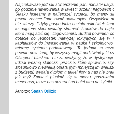
Najciekawsze jednak stwierdzenie pani minister usłys
po godzinie lawirowania w kwestii uczelni flagowych o
Śląsku jesteśmy w najlepszej sytuacji, bo mamy sil
pewno zechce finansować uniwersytet. Oczywiście pa
nie wierzy. Gdyby gospodarka chciała cokolwiek fin
to najpierw skierowałaby strumień środków do najle
które mają stać się ,,flagowcamiÓ. Budżet powinien o
dotacje do jednostek najwyżej lokujących się w 
kapitalistów do inwestowania w naukę i szkolnictwo
reformę systemu podatkowego. To jednak są mrzon
pewnie powstaną, by wszyscy mogli podziwiać jaki rzą
Oślepieni blaskiem nie zauważymy, że w dystrybucji
udział wezmą stateczki pirackie, które sprawnie, sz
stosunkowo niewielką opłatą (tym mniejszą im więks
z budżetu) wydają dyplomy; takiej floty u nas nie brak
jak my? Zamiast pluskać się w morzu, poszukajm
mecenasa, może nas przerobi na hotel albo na żyletki.
Autorzy:
Stefan Oślizło