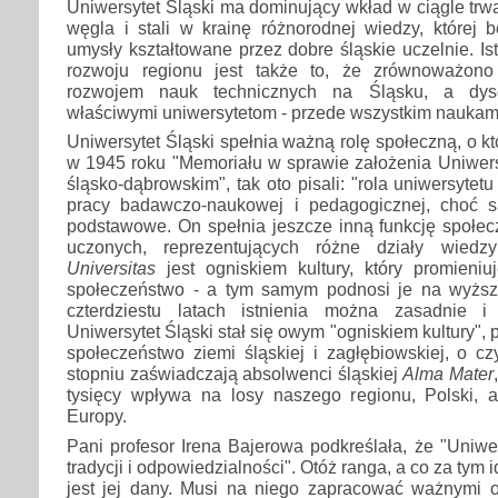
Uniwersytet Śląski ma dominujący wkład w ciągle trw
węgla i stali w krainę różnorodnej wiedzy, której
umysły kształtowane przez dobre śląskie uczelnie. Is
rozwoju regionu jest także to, że zrównoważono
rozwojem nauk technicznych na Śląsku, a dys
właściwymi uniwersytetom - przede wszystkim naukam
Uniwersytet Śląski spełnia ważną rolę społeczną, o k
w 1945 roku "Memoriału w sprawie założenia Uniwer
śląsko-dąbrowskim", tak oto pisali: "rola uniwersytet
pracy badawczo-naukowej i pedagogicznej, choć s
podstawowe. On spełnia jeszcze inną funkcję społec
uczonych, reprezentujących różne działy wied
Universitas
jest ogniskiem kultury, który promieni
społeczeństwo - a tym samym podnosi je na wyższy
czterdziestu latach istnienia można zasadnie i
Uniwersytet Śląski stał się owym "ogniskiem kultury",
społeczeństwo ziemi śląskiej i zagłębiowskiej, o 
stopniu zaświadczają absolwenci śląskiej
Alma Mater
tysięcy wpływa na losy naszego regionu, Polski, a
Europy.
Pani profesor Irena Bajerowa podkreślała, że "Uniwer
tradycji i odpowiedzialności". Otóż ranga, a co za tym id
jest jej dany. Musi na niego zapracować ważnymi 