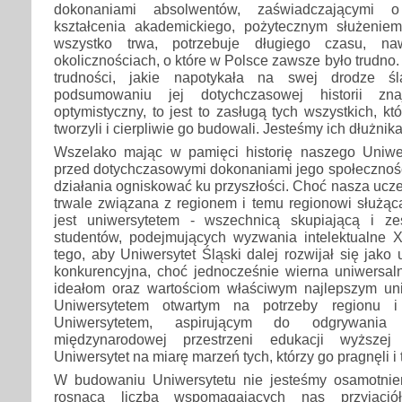
dokonaniami absolwentów, zaświadczającymi 
kształcenia akademickiego, pożytecznym służenie
wszystko trwa, potrzebuje długiego czasu, na
okolicznościach, o które w Polsce zawsze było trudno. 
trudności, jakie napotykała na swej drodze ś
podsumowaniu jej dotychczasowej historii zn
optymistyczny, to jest to zasługą tych wszystkich, kt
tworzyli i cierpliwie go budowali. Jesteśmy ich dłużnik
Wszelako mając w pamięci historię naszego Uniwer
przed dotychczasowymi dokonaniami jego społeczności
działania ogniskować ku przyszłości. Choć nasza uczeln
trwale związana z regionem i temu regionowi służąc
jest uniwersytetem - wszechnicą skupiającą i ze
studentów, podejmujących wyzwania intelektualne
tego, aby Uniwersytet Śląski dalej rozwijał się jako
konkurencyjna, choć jednocześnie wierna uniwers
ideałom oraz wartościom właściwym najlepszym un
Uniwersytetem otwartym na potrzeby regionu i
Uniwersytetem, aspirującym do odgrywania
międzynarodowej przestrzeni edukacji wyższe
Uniwersytet na miarę marzeń tych, którzy go pragnęli i 
W budowaniu Uniwersytetu nie jesteśmy osamotnieni
rosnącą liczbą wspomagających nas przyjaciół.