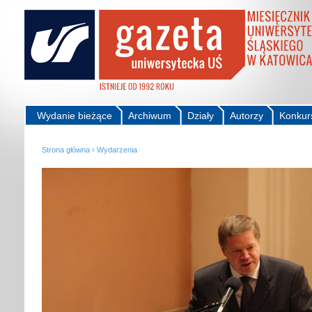
Wydanie bieżące
Archiwum
Działy
Autorzy
Konkur
Strona główna
›
Wydarzenia