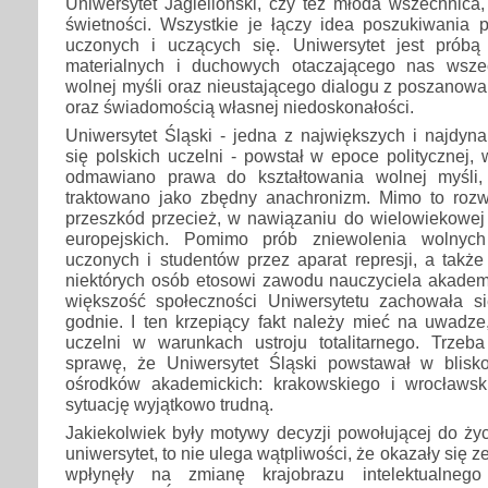
Uniwersytet Jagielloński, czy też młoda wszechnica
świetności. Wszystkie je łączy idea poszukiwania
uczonych i uczących się. Uniwersytet jest próbą
materialnych i duchowych otaczającego nas wszec
wolnej myśli oraz nieustającego dialogu z poszanowan
oraz świadomością własnej niedoskonałości.
Uniwersytet Śląski - jedna z największych i najdyna
się polskich uczelni - powstał w epoce politycznej, 
odmawiano prawa do kształtowania wolnej myśli,
traktowano jako zbędny anachronizm. Mimo to rozwi
przeszkód przecież, w nawiązaniu do wielowiekowej 
europejskich. Pomimo prób zniewolenia wolnych 
uczonych i studentów przez aparat represji, a także
niektórych osób etosowi zawodu nauczyciela akade
większość społeczności Uniwersytetu zachowała s
godnie. I ten krzepiący fakt należy mieć na uwadze,
uczelni w warunkach ustroju totalitarnego. Trze
sprawę, że Uniwersytet Śląski powstawał w blisk
ośrodków akademickich: krakowskiego i wrocławsk
sytuację wyjątkowo trudną.
Jakiekolwiek były motywy decyzji powołującej do ży
uniwersytet, to nie ulega wątpliwości, że okazały się z
wpłynęły na zmianę krajobrazu intelektualnego