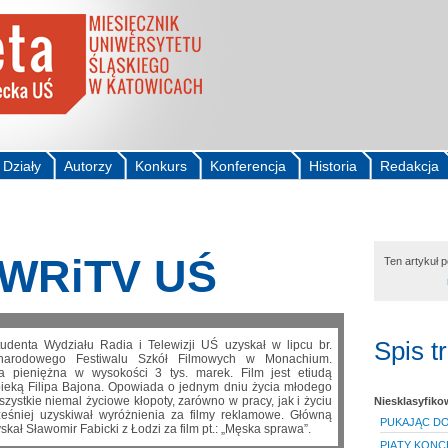
Działy
Autorzy
Konkurs
Konferencja
Historia
Redakcja
WRiTV UŚ
Ten artykuł 
Spis t
udenta Wydziału Radia i Telewizji UŚ uzyskał w lipcu br.
ynarodowego Festiwalu Szkół Filmowych w Monachium.
a pieniężna w wysokości 3 tys. marek. Film jest etiudą
pieką Filipa Bajona. Opowiada o jednym dniu życia młodego
zystkie niemal życiowe kłopoty, zarówno w pracy, jak i życiu
Niesklasyfik
eśniej uzyskiwał wyróżnienia za filmy reklamowe. Główną
PUKAJĄC DO
kał Sławomir Fabicki z Łodzi za film pt.: „Męska sprawa”.
PIĄTY KONC