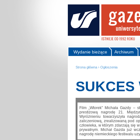
Wydanie bieżące
Archiwum
Strona główna
›
Ogłoszenia
SUKCES 
Film „Wtorek” Michała Gazdy – st
prestiżową nagrodę 21. Międz
Wyróżnieniu towarzyszyła nagrod
zaliczeniową, zrealizowaną pod o
człowieka, w którym zdarzają się ws
prywatnym. Michał Gazda już wcz
nagrodę niemieckiego festiwalu uzys