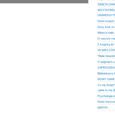
ŚWIĘTA UNI
WIZYTA PRE
UNIWERSYTEC
Nowe książki
Duży krok w 
Miejsca mało 
O naszym cam
Z książką do S
VII WIECZÓR
"Biała niewoln
O pojęciach s
ZAPROSZENI
Bibliotekarz
NOWY GMAC
Co się dzieje?
i jakie to ma 
Psychologia 
Nowe horyzo
MERYN