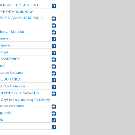
WERSYTETU ŚLĄSKIEGO
ZYDENTA RUMUNII W
IE ŚLĄSKIM (12.07.2001 r.)
dobrym kierunku
znane...
pusie...
tryja...
 AKADEMICKI
ica"
acrum i profanum
E DO TAŃCA
e BUŚ w Ołomuńcu
H WYDZIAŁU PRAWA UŚ
 Czyli kim są i co robią futurolodzy
dla nas znaczenie...
egzaminu
nty