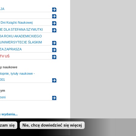
JA
 Dni Książki Naukowej
E DLA STEFANA SZYMUTKI
JA ROKU AKADEMICKIEGO
W UNIWERSYTECIE ŚLASKIM
ZA ZAPRASZA
TV UŚ
uły naukowe
topnie, tytuły naukowe -
001
nym
zeni
 wydania...
dzam się
Nie, chcę dowiedzieć się więcej