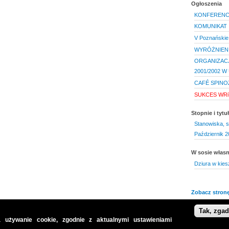
Ogłoszenia
KONFERENC
KOMUNIKAT
V Poznańskie
WYRÓŻNIENI
ORGANIZAC
2001/2002 
CAFÉ SPINO
SUKCES WRi
Stopnie i tyt
Stanowiska, s
Październik 2
W sosie włas
Dziura w kies
Zobacz stronę
Tak, zga
 używanie cookie, zgodnie z aktualnymi ustawieniami