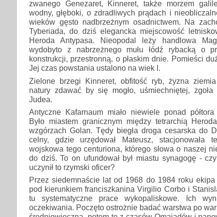
zwanego Genezaret, Kinneret, także morzem galilej
wodny, głęboki, o zdradliwych prądach i nieobliczaln
wieków gęsto nadbrzeżnym osadnictwem. Na zach
Tyberiada, do dziś elegancka miejscowość letnisko
Heroda Antypasa. Nieopodal leży handlowa Magd
wydobyto z nabrzeżnego mułu łódź rybacką o pr
konstrukcji, przestronną, o płaskim dnie. Pomieści du
Jej czas powstania ustalono na wiek I.
Zielone brzegi Kinneret, obfitość ryb, żyzna ziemia
natury zdawać by się mogło, uśmiechniętej, zgoła i
Judea.
Antyczne Kafarnaum miało niewiele ponad półtora
Było miastem granicznym między tetrarchią Heroda
wzgórzach Golan. Tędy biegła droga cesarska do D
celny, gdzie urzędował Mateusz, stacjonowała t
wojskowa tego centuriona, którego słowa o naszej n
do dziś. To on ufundował był miastu synagogę - czy
uczynił to rzymski oficer?
Przez siedemnaście lat od 1968 do 1984 roku ekipa
pod kierunkiem franciszkanina Virgilio Corbo i Stanis
tu systematyczne prace wykopaliskowe. Ich wyni
oczekiwania. Poczęto ostrożnie badać warstwa po wars
średniowieczną, potem tę z czasów Omajadów i pano