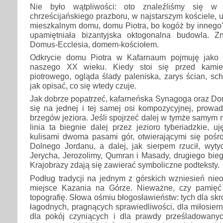
Nie było wątpliwości: oto znaleźliśmy się w
chrześcijańskiego prazboru, w najstarszym kościele
mieszkalnym domu, domu Piotra, bo kogóż by innego
upamiętniała bizantyjska oktogonalna budowla. Z
Domus-Ecclesia, domem-kościołem.
Odkrycie domu Piotra w Kafarnaum pojmuję jako wi
naszego XX wieku. Kiedy stoi się przed kami
piotrowego, ogląda ślady paleniska, zarys ścian, sc
jak opisać, co się wtedy czuje.
Jak dobrze popatrzeć, kafarneńska Synagoga oraz Do
się na jednej i tej samej osi kompozycyjnej, prowa
brzegów jeziora. Jeśli spojrzeć dalej w tymże samym
linia ta biegnie dalej przez jezioro tyberiadzkie, 
kulisami dwoma pasami gór, otwierającymi się pośr
Dolnego Jordanu, a dalej, jak sierpem rzucił, wyty
Jerycha, Jerozolimy, Qumran i Masady, drugiego bie
Krajobrazy zdają się zawierać symboliczne podteksty.
Podług tradycji na jednym z górskich wzniesień nie
miejsce Kazania na Górze. Nieważne, czy pamięć
topografię. Słowa ośmiu błogosławieństw: tych dla sk
łagodnych, pragnących sprawiedliwości, dla miłosierny
dla pokój czyniących i dla prawdy prześladowanyc