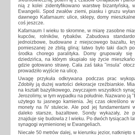
nią z kolei zidentyfikowano warstwę bizantyńską, w
Ewangelii. Spod zwałów ziemi, piasku i gruzu wyłan
dawnego Kafarnaum: ulice, sklepy, domy mieszkalne
coś jeszcze.
Kafarnaum I wieku to skromne, w miarę zasobne mias
kupców, rolników, rybaków. Zabudowa standard
jednoizbowe, budowane z miejscowego bazaltu, kr
pomieszanej ze zbitą gliną: łatwo było taki dach p
środka chorego paralityka. Domy grupowały się
dziedzińca, na którym skupiało się życie mieszkańc
gdzie gotowano strawę. Cała zaś taka "insula" otoc
prowadziło wyjście na ulicę.
Uwagę przykuła odkrywana podczas prac wykopa
Zdobiły ją dużej wartości dekoracje rzeźbiarskie. M
na kształt bazylikowego, zwyczajem wszystkich syna
Jerozolimy, w tym wypadku na południe. Nazwano ją "B
użytego tu jasnego kamienia. Jej czas określono w
monety na IV stulecie. Ale pod jej fundamentami w
daleko starsze, bazaltowe. Sondy wykazały, że 
znajduje się budowla z I wieku. Po dwóch tysiącach la
synagogi wymienionej w Ewangeliach.
Niecałe 50 metrów dalej, w kierunku jezior, natknięto 