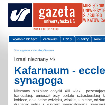
Wydanie bieżące
Archiwum
Działy
Autorzy
Konkur
Strona główna
›
Niesklasyfikowane
Izrael nieznany /4/
Kafarnaum - eccle
synagoga
Nieznany rzeźbiarz gotycki XIII wieku, pozostają
francuskiej, umieścił przy portalu sztrasburskiej 
kobiece, obie pełne wdzięku, wiotkie, subtelne, odzi
draperie: jedna z krzyżem, wyprostowana, zwycię