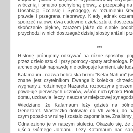
włócznią i smutno pochyloną głową, z przepaską na
Uosabiają Ecclesię i Synagogę, w rozumieniu śre
prawdę i przegraną nieprawdy. Kiedy jednak ocza
spojrzeć na owe dwa cudowne dzieła sztuki, dostrzeg
skończenie piękne, zarazem jakże do siebie podob
przychodzi w nich dostrzegać dzisiaj siostry aniżeli pr
***
Historię próbujemy odkrywać na różne sposoby: po
przez dzieło sztuki i przy pomocy łopaty archeologa. 
archeolog tak naprawdę nie odkopuje kamieni, ale ludz
Kafarnaum - nazwa hebrajska brzmi "Kefar Nahum" (w
znane jest czytelnikom Ewangelii: kolebka chrześci
wygnany z rodzinnego Nazaretu, rozpoczyna głoszeni
powołuje pierwszych uczniów, wśród nich rybaka Piot
domu, uzdrawia, leczy, naucza w miejscowej synagodz
Wiedziano, że Kafarnaum leży gdzieś na półno
Genezaret. Miasteczko dotrwało do VII wieku, do n
czym popadło w ruinę i zostało zapomniane. Znaliśmy je
Odnaleziono je w naszym stuleciu. Okazało się, że 
ujścia Górnego Jordanu. Leży Kafarnaum nad sam