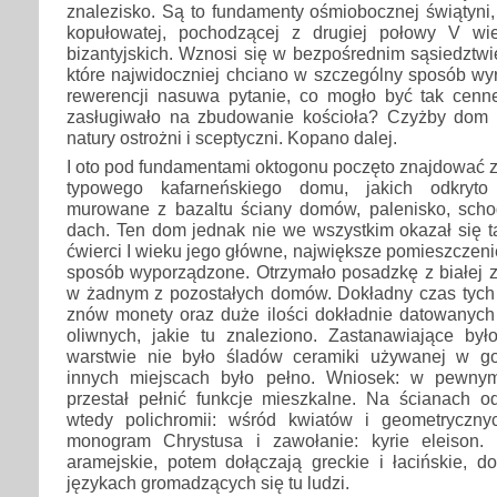
znalezisko. Są to fundamenty ośmiobocznej świątyni,
kopułowatej, pochodzącej z drugiej połowy V w
bizantyjskich. Wznosi się w bezpośrednim sąsiedztwi
które najwidoczniej chciano w szczególny sposób wyró
rewerencji nasuwa pytanie, co mogło być tak cenn
zasługiwało na zbudowanie kościoła? Czyżby dom 
natury ostrożni i sceptyczni. Kopano dalej.
I oto pod fundamentami oktogonu poczęto znajdować za
typowego kafarneńskiego domu, jakich odkryto 
murowane z bazaltu ściany domów, palenisko, sch
dach. Ten dom jednak nie we wszystkim okazał się tak
ćwierci I wieku jego główne, największe pomieszczeni
sposób wyporządzone. Otrzymało posadzkę z białej za
w żadnym z pozostałych domów. Dokładny czas tyc
znów monety oraz duże ilości dokładnie datowanych
oliwnych, jakie tu znaleziono. Zastanawiające był
warstwie nie było śladów ceramiki używanej w go
innych miejscach było pełno. Wniosek: w pewn
przestał pełnić funkcje mieszkalne. Na ścianach od
wtedy polichromii: wśród kwiatów i geometryczn
monogram Chrystusa i zawołanie: kyrie eleison. 
aramejskie, potem dołączają greckie i łacińskie, 
językach gromadzących się tu ludzi.