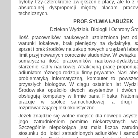
byłoby trzy-czterokrotne zwiększenie płacy, ale to z
absurdalnej dysproporcji między płacami prac
technicznych.
PROF. SYLWIA ŁABUŻEK
Dziekan Wydziału Biologii i Ochrony Ś
Ilość pracowników naukowych uzależniona jest od 
warunki lokalowe, brak pieniędzy na dydaktykę, 
sprzęt i brak środków na zakup nowych urządzeń labo
limit przyjmowanych corocznie studentów. W związku 
sumaryczna ilość pracowników naukowo-dydaktyc
starzenie kadry naukowej. Atrakcyjną pracę proponu
adiunktom różnego rodzaju firmy prywatne. Nasi abs
problematyką informatyczną, komputer to powsze
przyszłych biologów. W ciągu ostatnich lat Wydzi
Środowiska opuściło dwóch asystentów i dwóch 
obsługują komputery w firmie pana Fibaka. Natomi
pracuje w spółce samochodowej, a drugi w
rozprowadzającej leki okulistyczne.
Jeżeli znajdzie się wolne miejsce dla nowego asyst
jego zatrudnieniem pomimo niekorzystnych wa
Szczególnie niepokojąca jest mała liczba zatrud
stosunku do ilości zatrudnionych adiunktów i samo