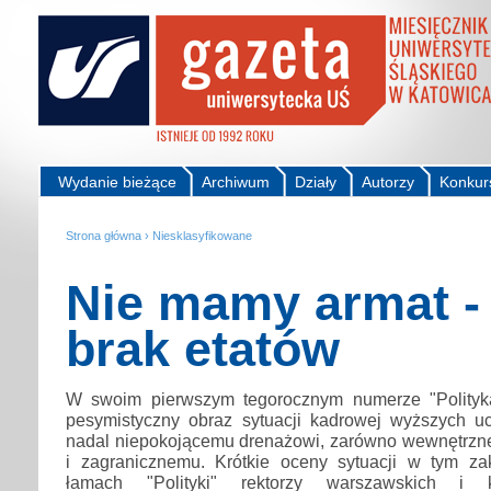
Wydanie bieżące
Archiwum
Działy
Autorzy
Konkur
Strona główna
›
Niesklasyfikowane
Nie mamy armat - 
brak etatów
W swoim pierwszym tegorocznym numerze "Polityka
pesymistyczny obraz sytuacji kadrowej wyższych uc
nadal niepokojącemu drenażowi, zarówno wewnętrznem
i zagranicznemu. Krótkie oceny sytuacji w tym zak
łamach "Polityki" rektorzy warszawskich i k