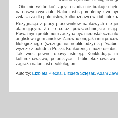
- Obecnie wśród kończących studia nie brakuje chęt
na naszym wydziale. Natomiast są problemy z wolnym
zwłaszcza dla polonistów, kulturoznawców i bibliotek
Rezygnacja z pracy pracowników naukowych nie jes
alarmującym. Za to coraz powszechniejsze stają
Poważnym problemem zaczyna być niedostateczna iloś
anglistów i germanistów. Zarówno oni, jak i inni prac
filologicznego (szczególnie neofilolodzy) są "wabi
wyższe z południa Polski. Konkurencja może osłabić
Tak więc pewne obawy istnieją. Konkludując m
kulturoznawstwu, polonistyce i bibliotekoznawstwu 
zagraża natomiast neofilologiom.
Autorzy:
Elżbieta Piecha
,
Elżbieta Szlęzak
,
Adam Zawi