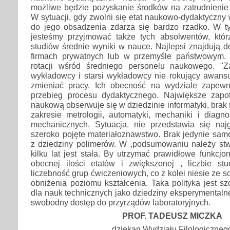
możliwe będzie pozyskanie środków na zatrudnieni
W sytuacji, gdy zwolni się etat naukowo-dydaktyczny 
do jego obsadzenia zdarza się bardzo rzadko. W 
jesteśmy przyjmować także tych absolwentów, któr
studiów średnie wyniki w nauce. Najlepsi znajdują 
firmach prywatnych lub w przemyśle państwowym. 
rotacji wśród średniego personelu naukowego. "Za
wykładowcy i starsi wykładowcy nie rokujący awan
zmieniać pracy. Ich obecność na wydziale zapewn
przebieg procesu dydaktycznego. Największe zapo
naukową obserwuje się w dziedzinie informatyki, brak
zakresie metrologii, automatyki, mechaniki i diagno
mechanicznych. Sytuacja. nie przedstawia się najg
szeroko pojęte materiałoznawstwo. Brak jedynie sam
z dziedziny polimerów. W ,podsumowaniu należy stwi
kilku lat jest stała. By utrzymać prawidłowe funkcj
obecnej ilości etatów i zwiększonej , liczbie st
liczebność grup ćwiczeniowych, co z kolei niesie ze 
obniżenia poziomu kształcenia. Taka polityka jest sz
dla nauk technicznych jako dziedziny eksperymentalne
swobodny dostęp do przyrządów laboratoryjnych.
PROF. TADEUSZ MICZKA
dziekan Wydziału Filologiczneg