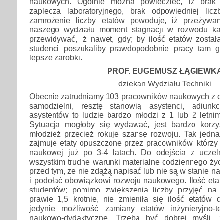
naukowych. Ogólnie można powiedzieć, iż brak 
zaplecza laboratoryjnego, brak odpowiedniej lic
zamrożenie liczby etatów powoduje, iż przeżywa
naszego wydziału moment stagnacji w rozwodu k
przewidywać, iż nawet, gdy; by ilość etatów został
studenci poszukaliby prawdopodobnie pracy tam g
lepsze zarobki.
PROF. EUGEMUSZ ŁĄGIEWK
dziekan Wydziału Techniki
Obecnie zatrudniamy 103 pracowników naukowych z c
samodzielni, resztę stanowią asystenci, adiun
asystentów to ludzie bardzo młodzi z 1 lub 2 letni
Sytuacja mogłoby się wydawać, jest bardzo korz
młodzież przecież rokuje szansę rozwoju. Tak jedna
zajmuje etaty opuszczone przez pracowników, którzy 
naukowej już po 3-4 latach. Do odejścia z uczel
wszystkim trudne warunki materialne codziennego ży
przed tym, ze nie zdążą napisać lub nie są w stanie na
i podołać obowiązkowi rozwoju naukowego. Ilość etat
studentów; pomimo zwiększenia liczby przyjęć na
prawie 1,5 krotnie, nie zmieniła się ilość etatów d
jedynie możliwość zamiany etatów inżynieryjno-t
naukowo-dydaktyczne. Trzeba być dobrej myśli,