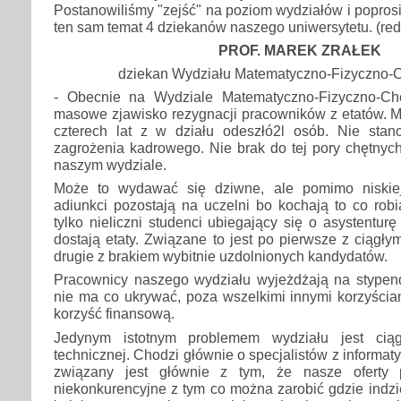
Postanowiliśmy "zejść" na poziom wydziałów i popros
ten sam temat 4 dziekanów naszego uniwersytetu. (red
PROF. MAREK ZRAŁEK
dziekan Wydziału Matematyczno-Fizyczno
- Obecnie na Wydziale Matematyczno-Fizyczno-Che
masowe zjawisko rezygnacji pracowników z etatów. Mi
czterech lat z w działu odeszłó2l osób. Nie sta
zagrożenia kadrowego. Nie brak do tej pory chętnyc
naszym wydziale.
Może to wydawać się dziwne, ale pomimo niskiej
adiunkci pozostają na uczelni bo kochają to co robi
tylko nieliczni studenci ubiegający się o asystentur
dostają etaty. Związane to jest po pierwsze z ciągły
drugie z brakiem wybitnie uzdolnionych kandydatów.
Pracownicy naszego wydziału wyjeżdżają na stypendi
nie ma co ukrywać, poza wszelkimi innymi korzyścia
korzyść finansową.
Jedynym istotnym problemem wydziału jest ciąg
technicznej. Chodzi głównie o specjalistów z informatyki
związany jest głównie z tym, że nasze oferty 
niekonkurencyjne z tym co można zarobić gdzie indz