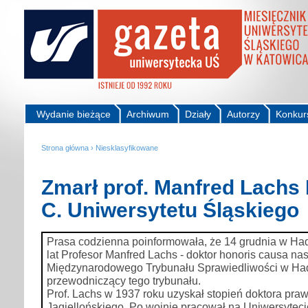
Wydanie bieżące
Archiwum
Działy
Autorzy
Konkur
Strona główna
›
Niesklasyfikowane
Zmarł prof. Manfred Lachs 
C. Uniwersytetu Śląskiego
Prasa codzienna poinformowała, że 14 grudnia w Ha
lat Profesor Manfred Lachs - doktor honoris causa nas
Międzynarodowego Trybunału Sprawiedliwości w Had
przewodniczący tego trybunału.
Prof. Lachs w 1937 roku uzyskał stopień doktora pra
Jagiellońskiego. Po wojnie pracował na Uniwersytec