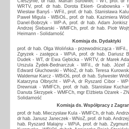
Cieszynie, dr hab. Marian Surowiec - WT, prof. dr 
WRTV, prof. dr hab. Dorota Ekiert- Grabowska - W
Wiesław Banyś - WFil., prof. dr hab. Stanisława Kalu
Paweł Migula - WBiOś., prof. dr hab. Kazimiera Wód
Danel-Bobrzyk - WP-A, prof. dr hab. Adam Jonkisz 
Andrzej Ślebarski - WMFCh, prof. dr hab. Piotr Woj
Heimann - Solidarność
Komisja ds. Dydaktyki
prof. dr hab. Olga Wolińska - przewodnicząca - WFil., 
Zgryzek - zastępca - WPiA, prof. dr hab. Dariusz B
Dudek - WT, dr Ewa Gębicka - WRTV, dr Marek Ada
Urszula Żydek-Bednarczuk - WFil., dr hab. Józef Z
Edward Głuchowski - WNoZ, dr hab. Teresa Kurowska 
Waldemar Karcz - WBiOś, prof. dr hab. Sylwester Wrób
Katarzyna Olbrycht - WP-A, dr Ryszard Cibor - WP-A
Drewniak - WMFCh, prof. dr hab. Stanisław Kucha
Danuta Skrzypek - WMFCh, mgr Elżbieta Ożarek - ZNP
Solidarność
Komisja ds. Współpracy z Zagra
prof. dr hab. Mieczysław Kula - WMFCh, dr hab. Andrze
dr hab. Janusz Janeczek - WNoZ, prof. dr hab. Andrzej
hab. Ryszard Małajny - WPiA, prof. dr hab. Zygmun