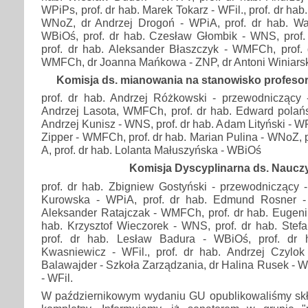
WPiPs, prof. dr hab. Marek Tokarz - WFil., prof. dr hab
WNoZ, dr Andrzej Drogoń - WPiA, prof. dr hab. W
WBiOś, prof. dr hab. Czesław Głombik - WNS, prof.
prof. dr hab. Aleksander Błaszczyk - WMFCh, prof. 
WMFCh, dr Joanna Mańkowa - ZNP, dr Antoni Winiarski
Komisja ds. mianowania na stanowisko profeso
prof. dr hab. Andrzej Różkowski - przewodniczący 
Andrzej Lasota, WMFCh, prof. dr hab. Edward polański
Andrzej Kunisz - WNS, prof. dr hab. Adam Lityński - WPi
Zipper - WMFCh, prof. dr hab. Marian Pulina - WNoZ, 
A, prof. dr hab. Lolanta Małuszyńska - WBiOś
Komisja Dyscyplinarna ds. Nauczy
prof. dr hab. Zbigniew Gostyński - przewodniczący 
Kurowska - WPiA, prof. dr hab. Edmund Rosner - 
Aleksander Ratajczak - WMFCh, prof. dr hab. Eugeni
hab. Krzysztof Wieczorek - WNS, prof. dr hab. Stefa
prof. dr hab. Lesław Badura - WBiOś, prof. dr 
Kwasniewicz - WFil., prof. dr hab. Andrzej Czylo
Balawajder - Szkoła Zarządzania, dr Halina Rusek - W
- WFil.
W październikowym wydaniu GU opublikowaliśmy skł