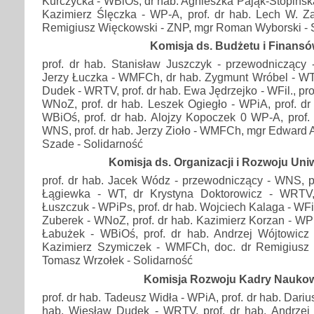
Kurczycka - WBiOś, dr hab. Agnieszka Pająk-Stopińska
Kazimierz Ślęczka - WP-A, prof. dr hab. Lech W. Z
Remigiusz Więckowski - ZNP, mgr Roman Wyborski - 
Komisja ds. Budżetu i Finans
prof. dr hab. Stanisław Juszczyk - przewodniczący 
Jerzy Łuczka - WMFCh, dr hab. Zygmunt Wróbel - WT,
Dudek - WRTV, prof. dr hab. Ewa Jędrzejko - WFil., prof
WNoZ, prof. dr hab. Leszek Ogiegło - WPiA, prof. dr
WBiOś, prof. dr hab. Alojzy Kopoczek 0 WP-A, prof.
WNS, prof. dr hab. Jerzy Zioło - WMFCh, mgr Edward A
Szade - Solidarność
Komisja ds. Organizacji i Rozwoju Uni
prof. dr hab. Jacek Wódz - przewodniczący - WNS, p
Łągiewka - WT, dr Krystyna Doktorowicz - WRTV
Łuszczuk - WPiPs, prof. dr hab. Wojciech Kalaga - WFil
Zuberek - WNoZ, prof. dr hab. Kazimierz Korzan - WPi
Łabużek - WBiOś, prof. dr hab. Andrzej Wójtowicz 
Kazimierz Szymiczek - WMFCh, doc. dr Remigiusz 
Tomasz Wrzołek - Solidarność
Komisja Rozwoju Kadry Nauko
prof. dr hab. Tadeusz Widła - WPiA, prof. dr hab. Dariu
hab. Wiesław Dudek - WRTV, prof. dr hab. Andrzej 