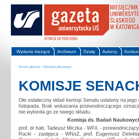
Wydanie bieżące
Archiwum
Działy
Autorzy
Konkur
Strona główna
›
Niesklasyfikowane
KOMISJE SENAC
Oto ostateczny skład komisji Senatu ustalony na jego
listopada. Brak wskazania przewodniczącego oznacz
nie wyłoniła go ze swego składu.
Komisja ds. Badań Naukowyc
prof. dr hab. Tadeusz Miczka - WFil. - przewodniczący,
Racki - zastępca - WNoZ, prof. Eugeniusz Delekta