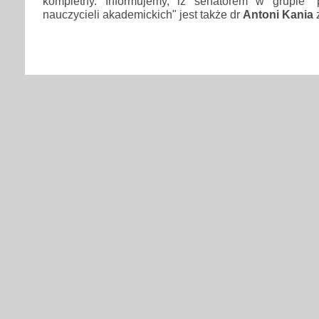
kompletny. Informujemy, iż senatorem w grupie "p
nauczycieli akademickich" jest także dr
Antoni Kania