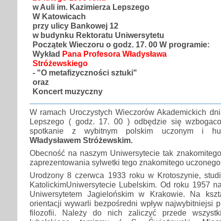
w Auli im. Kazimierza Lepszego
W Katowicach
przy ulicy Bankowej 12
w budynku Rektoratu Uniwersytetu
Początek Wieczoru o godz. 17. 00
W programie:
Wykład
Pana Profesora Władysława
Stróżewskiego
- "O metafizyczności sztuki"
oraz
Koncert muzyczny
W ramach Uroczystych Wieczorów Akademickich dnia
Lepszego ( godz. 17. 00 ) odbędzie się wzboga
spotkanie z wybitnym polskim uczonym i h
Władysławem Stróżewskim.
Obecność na naszym Uniwersytecie tak znakomitego 
zaprezentowania sylwetki tego znakomitego uczonego
Urodzony 8 czerwca 1933 roku w Krotoszynie, studia
KatolickimUniwersytecie Lubelskim. Od roku 1957 na
Uniwersytetem Jagielońskim w Krakowie. Na kształ
orientacji wywarli bezpośredni wpływ najwybitniejsi p
filozofii. Należy do nich zaliczyć przede wszys