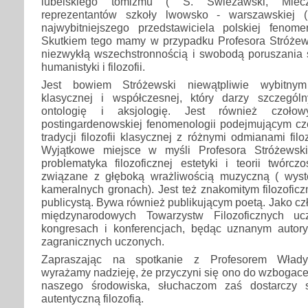
lubelskiego tomizmu ( S. Świeżawski, Miecz
reprezentantów szkoły lwowsko - warszawskiej 
najwybitniejszego przedstawiciela polskiej fenome
Skutkiem tego mamy w przypadku Profesora Stróżew
niezwykłą wszechstronnością i swobodą poruszania 
humanistyki i filozofii.
Jest bowiem Stróżewski niewątpliwie wybitnym h
klasycznej i współczesnej, który darzy szczegól
ontologię i aksjologię. Jest również czołow
postingardenowskiej fenomenologii podejmującym cz
tradycji filozofii klasycznej z różnymi odmianami filoz
Wyjątkowe miejsce w myśli Profesora Stróżewsk
problematyka filozoficznej estetyki i teorii twórc
związane z głęboką wrażliwością muzyczną ( wyst
kameralnych gronach). Jest też znakomitym filozofic
publicystą. Bywa również publikującym poetą. Jako cz
międzynarodowych Towarzystw Filozoficznych uc
kongresach i konferencjach, będąc uznanym autor
zagranicznych uczonych.
Zapraszając na spotkanie z Profesorem Włady
wyrażamy nadzieję, że przyczyni się ono do wzbogaceni
naszego środowiska, słuchaczom zaś dostarczy sa
autentyczną filozofią.