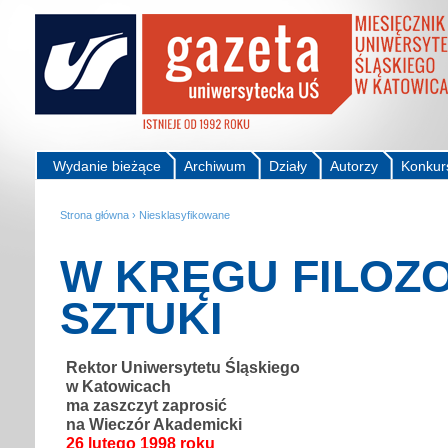
Wydanie bieżące
Archiwum
Działy
Autorzy
Konkur
Strona główna
›
Niesklasyfikowane
W KRĘGU FILOZO
SZTUKI
Rektor Uniwersytetu Śląskiego
w Katowicach
ma zaszczyt zaprosić
na Wieczór Akademicki
26 lutego 1998 roku