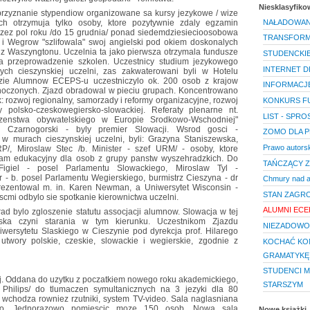
Niesklasyfik
przyznanie stypendiow organizowane sa kursy jezykowe / wize
 otrzymuja tylko osoby, ktore pozytywnie zdaly egzamin
NAŁADOWAN
rzez pol roku /do 15 grudnia/ ponad siedemdziesiecioosobowa
TRANSFORMA
 Wegrow "szlifowala" swoj angielski pod okiem doskonalych
z Waszyngtonu. Uczelnia ta jako pierwsza otrzymala fundusze
STUDENCKIE
 przeprowadzenie szkolen. Uczestnicy studium jezykowego
INTERNET DL
ych cieszynskiej uczelni, zas zakwaterowani byli w Hotelu
zie Alumnow ECEPS-u uczestniczylo ok. 200 osob z krajow
INFORMACJ
oczonych. Zjazd obradowal w pieciu grupach. Koncentrowano
ak: rozwoj regionalny, samorzady i reformy organizacyjne, rozwoj
KONKURS F
y polsko-czeskowegiersko-slowackiej. Referaty plenarne nt.
LIST - SPR
czenstwa obywatelskiego w Europie Srodkowo-Wschodniej"
 Czarnogorski - byly premier Slowacji. Wsrod gosci -
ZOMO DLA P
e w murach cieszynskiej uczelni, byli: Grazyna Staniszewska,
Prawo autorsk
P/, Miroslaw Stec /b. Minister - szef URM/ - osoby, ktore
am edukacyjny dla osob z grupy panstw wyszehradzkich. Do
TAŃCZĄCY Z
Figiel - posel Parlamentu Slowackiego, Miroslaw Tyl -
r - b. posel Parlamentu Wegierskiego, burmistrz Cieszyna - dr
Chmury nad a
rezentowal m. in. Karen Newman, a Uniwersytet Wisconsin -
STAN ZAGR
cmi odbylo sie spotkanie kierownictwa uczelni.
ALUMNI ECE
ad bylo zgloszenie statutu assocjacji alumnow. Slowacja w tej
Polska czyni starania w tym kierunku. Uczestnikom Zjazdu
NIEZADOWO
niwersytetu Slaskiego w Cieszynie pod dyrekcja prof. Hilarego
twory polskie, czeskie, slowackie i wegierskie, zgodnie z
KOCHAĆ KO
GRAMATYKĘ
STUDENCI M
ej. Oddana do uzytku z poczatkiem nowego roku akademickiego,
STARSZYM
 Philips/ do tlumaczen symultanicznych na 3 jezyki dla 80
 wchodza rowniez rzutniki, system TV-video. Sala naglasniana
wo. Jednorazowo pomiescic moze 150 osob. Nowa sala
Nowe książki