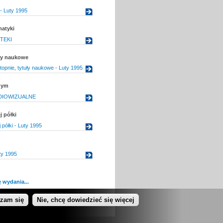
- Luty 1995
matyki
TEKI
uły naukowe
topnie, tytuły naukowe - Luty 1995
nym
DIOWIZUALNE
j półki
j półki - Luty 1995
ty 1995
 wydania...
dzam się
Nie, chcę dowiedzieć się więcej