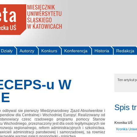
Działy
Autorzy
Konkurs
Konferencja
Historia
Redakcja
ECEPS-u W
Ten artykuł 
IE
Spis t
ie odbywal sie pierwszy Miedzynarodowy Zjazd Absolwentow i
endiow dla Centralnej i Wschodniej Europy/. Realizowany od
 stanowiacy czesc rzadowego programu pomocy Stanow
Kronika UŚ
 Wschodniego, przeznaczony jest dla osob legitymujacych sie
rozwoju regionalnego, reform administracyjnych i szkolnictwa.
Kronika Uniwe
wicieli administracji panstwowej i samorzadowej, sa rowniez
iezwykle waznej galezi gospodarki - rolnictwa.