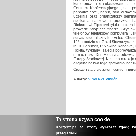
konferencyjna /zaadaptowano dla j
Centrum Konferencyjnego, jakie p
ponadto: hotel, barek, sala widowis
uczelnia oraz organizatorzy semin
spotkania naukowe i uroczyste ba
Richardowi Pipesowi tytulu doctora 
prowadzi Wojciech Andrzej Szydlows
telefonow, telefaksow, komputera i us
serwis fotograficzny lub video. Chet
12/ odbedzie sie Zjazd Stowarzyszen
in. B. Geremek, P. Nowina-Konopka, O.
Rokita. Wyklady i zajecia poprowadza
ramach tzw. Dni Miedzynarodowych.
Europy Srodkowej. Nie lada atrakcja
oficjalna nazwa tego spotkania/ bedzi
Cieszyn staje sie zatem centrum Euro
Autorzy:
Mirosława Pindór
Ta strona używa cookie
Korzystając ze strony wyrażasz zgodę na
przeglądarki.