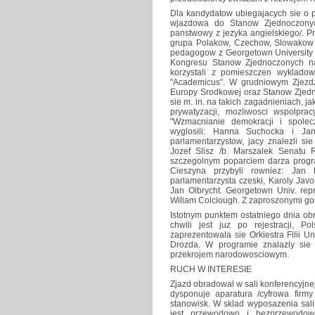
Dla kandydatow ubiegajacych sie o 
wjazdowa do Stanow Zjednoczonych
panstwowy z jezyka angielskiego/. P
grupa Polakow, Czechow, Slowakow i
pedagogow z Georgetown University 
Kongresu Stanow Zjednoczonych na
korzystali z pomieszczen wykladow
"Academicus". W grudniowym Zjezd
Europy Srodkowej oraz Stanow Zjedn
sie m. in. na takich zagadnieniach, j
prywatyzacji, mozliwosci wspolprac
"Wzmacnianie demokracji i spole
wyglosili: Hanna Suchocka i Jan
parlamentarzystow, jacy znalezli si
Jozef Slisz /b. Marszalek Senatu R
szczegolnym poparciem darza progr
Cieszyna przybyli rowniez: Jan 
parlamentarzysta czeski, Karoly Javo
Jan Olbrycht. Georgetown Univ. rep
Wiliam Colciough. Z zaproszonymi gos
Istotnym punktem ostatniego dnia obr
chwili jest juz po rejestracji, 
zaprezentowala sie Orkiestra Filii U
Drozda. W programie znalazly sie u
przekrojem narodowosciowym.
RUCH W INTERESIE
Zjazd obradowal w sali konferencyjn
dysponuje aparatura /cyfrowa firmy
stanowisk. W sklad wyposazenia sali
jest przewodowo i bezprzewodo