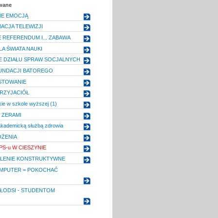
owane
E EMOCJĄ
CJA TELEWIZJI
 REFERENDUM I... ZABAWA
A ŚWIATA NAUKI
E DZIAŁU SPRAW SOCJALNYCH
UNDACJI BATOREGO
OSTOWANIE
RZYJACIÓŁ
ie w szkole wyższej (1)
 ZERAMI
kademicką służbą zdrowia
OŻENIA
PS-u W CIESZYNIE
LENIE KONSTRUKTYWNE
MPUTER = POKOCHAĆ
ŁODSI - STUDENTOM