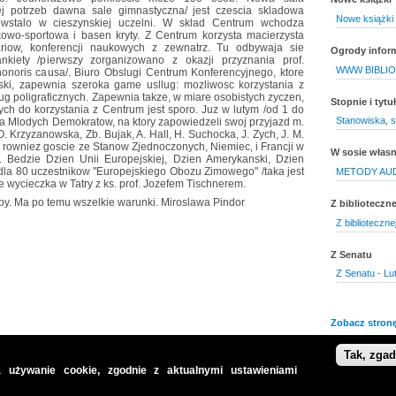
ej potrzeb dawna sale gimnastyczna/ jest czescia skladowa
Nowe książki 
owstalo w cieszynskiej uczelni. W sklad Centrum wchodza
kowo-sportowa i basen kryty. Z Centrum korzysta macierzysta
ariow, konferencji naukowych z zewnatrz. Tu odbywaja sie
Ogrody infor
nkiety /pierwszy zorganizowano z okazji przyznania prof.
WWW BIBLIO
honoris causa/. Biuro Obslugi Centrum Konferencyjnego, ktore
ki, zapewnia szeroka game usllug: mozliwosc korzystania z
lug poligraficznych. Zapewnia takze, w miare osobistych zyczen,
Stopnie i tyt
nych do korzystania z Centrum jest sporo. Juz w lutym /od 1 do
Stanowiska, s
ia Mlodych Demokratow, na ktory zapowiedzeli swoj przyjazd m.
 Krzyzanowska, Zb. Bujak, A. Hall, H. Suchocka, J. Zych, J. M.
 rowniez goscie ze Stanow Zjednoczonych, Niemiec, i Francji w
W sosie włas
 Bedzie Dzien Unii Europejskiej, Dzien Amerykanski, Dzien
 dla 80 uczestnikow "Europejskiego Obozu Zimowego" /taka jest
METODY AU
e wycieczka w Tatry z ks. prof. Jozefem Tischnerem.
py. Ma po temu wszelkie warunki. Miroslawa Pindor
Z biblioteczne
Z biblioteczne
Z Senatu
Z Senatu - Lu
Zobacz stronę
Tak, zga
 używanie cookie, zgodnie z aktualnymi ustawieniami