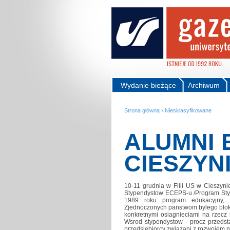
Wydanie bieżące
Archiwum
Strona główna
›
Niesklasyfikowane
ALUMNI 
CIESZYN
10-11 grudnia w Filii US w Cieszyn
Stypendystow ECEPS-u /Program Styp
1989 roku program edukacyjny,
Zjednoczonych panstwom bylego bloku
konkretnymi osiagnieciami na rzecz 
Wsrod stypendystow - procz przedsta
przedsiebiorcy zwiazani z rozwojem n