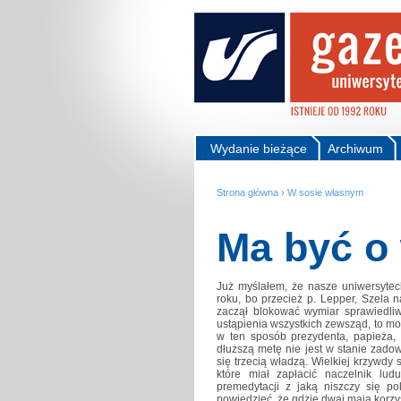
Wydanie bieżące
Archiwum
Strona główna
›
W sosie własnym
Ma być o
Już myślałem, że nasze uniwersyte
roku, bo przecież p. Lepper, Szela 
zaczął blokować wymiar sprawiedliw
ustąpienia wszystkich zewsząd, to mo
w ten sposób prezydenta, papieża
dłuższą metę nie jest w stanie zadow
się trzecią władzą. Wielkiej krzywdy
które miał zapłacić naczelnik lu
premedytacji z jaką niszczy się p
powiedzieć, że gdzie dwaj mają korzyść,