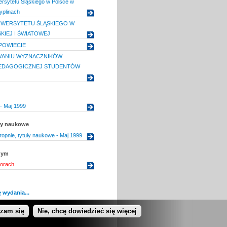
rsytetu Śląskiego w Polsce w
yplinach
IWERSYTETU ŚLĄSKIEGO W
KIEJ I ŚWIATOWEJ
POWIECIE
WANIU WYZNACZNIKÓW
PEDAGOGICZNEJ STUDENTÓW
- Maj 1999
uły naukowe
topnie, tytuły naukowe - Maj 1999
nym
orach
 wydania...
dzam się
Nie, chcę dowiedzieć się więcej