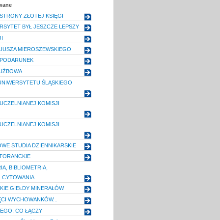
owane
STRONY ZŁOTEJ KSIĘGI
RSYTET BYŁ JESZCZE LEPSZY
I
LIUSZA MIEROSZEWSKIEGO
 PODARUNEK
ŁUŻBOWA
UNIWERSYTETU ŚLĄSKIEGO
UCZELNIANEJ KOMISJI
J
UCZELNIANEJ KOMISJI
J
E STUDIA DZIENNIKARSKIE
TORANCKIE
A, BIBLIOMETRIA,
, CYTOWANIA
IE GIEŁDY MINERAŁÓW
ĘCI WYCHOWANKÓW...
EGO, CO ŁĄCZY