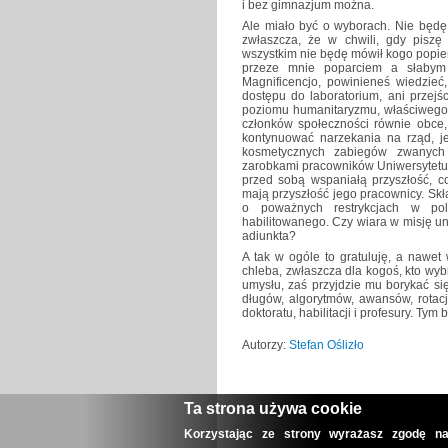
i bez gimnazjum można.
Ale miało być o wyborach. Nie będę
zwłaszcza, że w chwili, gdy piszę
wszystkim nie będę mówił kogo popi
przeze mnie poparciem a słabym 
Magnificencjo, powinieneś wiedzieć
dostępu do laboratorium, ani przejś
poziomu humanitaryzmu, właściwego a
członków społeczności równie obce
kontynuować narzekania na rząd, je
kosmetycznych zabiegów zwanych
zarobkami pracowników Uniwersytetu 
przed sobą wspaniałą przyszłość, co
mają przyszłość jego pracownicy. Skła
o poważnych restrykcjach w po
habilitowanego. Czy wiara w misję un
adiunkta?
A tak w ogóle to gratuluję, a nawet 
chleba, zwłaszcza dla kogoś, kto wy
umysłu, zaś przyjdzie mu borykać si
długów, algorytmów, awansów, rotacj
doktoratu, habilitacji i profesury. Ty
Autorzy:
Stefan Oślizło
Ta strona używa cookie
Korzystając ze strony wyrażasz zgodę na