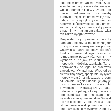
studentów prawa Uniwersytetu Śląski
kompletnie nie przystaje do rzeczywi
wpisują numer NIP-u w zeznaniu poda
miejscu niedozwolonym oraz niezbyt
bandytę. Dzięki nim prawo wciąż moż
całą surowością wykorzystać wiedzę 
rzeczywistość niewiele sobie z prawa
że nie ma takiej możliwości aby praw
z nagminnym łamaniem zakazu wjazdu
ten zakaz wyegzekwować.
Rozpisałem się o prawie, a miało b
kampania elekcyjna ma poważną konk
gdyby wreszcie rozejrzeć się po uni
ważnych w naszej społeczności osób
funduszu emerytalnego. Nawet s
różnobarwne postery różnych firm, k
wychodzi tu na jaw, że te fundusze
niepolskich doświadczeniach. Tam,
doprowadziły do tego, że pracownic
zawodową. My tutaj nad Wisłą odrzu
siermiężną cnotę, specjalnie wysyła
mógłby wpaść na nieszczęsny pomys
tytułem nie ulegnie i dopilnuje, aby j
głos profesora Lestera Thurowa z M
powiedział: ,, Pierwszą rzeczą, jak
ludności chłopskiej, z którą macie i
społeczeństwa nie ma szans na
wykształcenie społeczeństwa. Wszystk
lub nie chce tego zrobić, Polska - jak
taki ten amerykański profesor uczony,
słabo wykształcony wygrywa z lepiej w