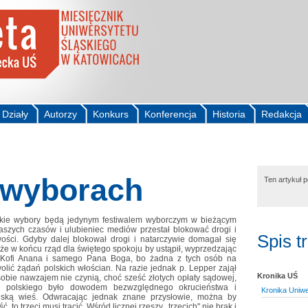
Działy
Autorzy
Konkurs
Konferencja
Historia
Redakcja
 wyborach
Ten artykuł 
ckie wybory będą jedynym festiwalem wyborczym w bieżącym
naszych czasów i ulubieniec mediów przestał blokować drogi i
Spis t
ości. Gdyby dalej blokował drogi i natarczywie domagał się
że w końcu rząd dla świętego spokoju by ustąpił, wyprzedzając
, Kofi Anana i samego Pana Boga, bo żadna z tych osób na
olić żądań polskich włościan. Na razie jednak p. Lepper zajął
Kronika UŚ
 sobie nawzajem nie czynią, choć sześć złotych opłaty sądowej,
du polskiego było dowodem bezwzględnego okrucieństwa i
Kronika Uniwe
olską wieś. Odwracając jednak znane przysłowie, można by
 to trzeci musi tracić. Wśród licznej rzeszy,, trzecich" nie brak i