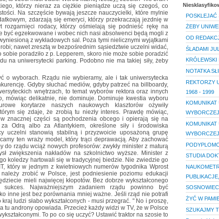
Niesklasyfik
ego, którzy nieraz za ciężkie pieniądze uczą się czegoś, co
stości. Na szczęście bywają jeszcze nauczycielki, które mylnie
POSKLEJAĆ 
tkowym, zdarzają się emeryci, którzy przekraczają jezdnię w
 rozgarnięci rodacy, którzy ośmielają się podnieść rękę na
ŻEBY UNIWE
e być egzekwowane i wobec nich nasi absolwenci będą mogli z
OD REDAKCJ
wyniesioną z wykładowych sal. Poza tymi nielicznymi wyjątkami
 robi; nawet zresztą w bezpośrednim sąsiedztwie uczelni widać,
ŚLADAMI JU
o sobie poradziło z p. Lepperem, skoro nie może sobie poradzić
KRÓLEWSKI
 na uniwersytecki parking. Podobno nie ma takiej siły, żeby
NOTATKA S
yć o wyborach. Rządu nie wybieramy, ale i tak uniwersytecka
REKTORZY 
urencję. Gdyby słuchać mediów, gdyby patrzeć na billboardy,
wersyteckich wnętrzach, to temat wyborów rektora oraz innych
1968 - 1999
, mówiąc delikatnie, nie dominuje. Dominuje kwestia wyboru
KOMUNIKAT 
urowe korytarze naszych naukowych klasztorów ożywiły
tórym się zdaje, że zrobią tu niezły interes. Prawdę mówiąc,
WYBORCZE
 w znacznej części są pochodzenia obcego i opierają się na
KOMUNIKAT 
 za Odrą albo za Atlantykiem, określone siły i środowiska
y uczelni stanowią stabilną i przyzwoicie uposażoną grupę
WYBORCZE
camy ten wraży model, który trąci deprawacją. Aby zachować
PODYPLOMOW
my do rządu wciąż nowych profesorów: zwykły minister z maturą
ł zwiększenia nakładów na szkolnictwo wyższe. Minister z
STUDIA DOK
ego koledzy hartowali się w tradycyjnej biedzie. Nie zwiedzie go
IT, który w jednym z kwietniowych numerów tygodnika Wprost
NAUKOMETRI
ą należy zrobić w Polsce, jest podniesienie poziomu edukacji
PUBLIKACJE
 będziecie mieli najwięcej kłopotów. Bez dobrze wykształconego
 sukces. Najważniejszym zadaniem rządu powinno być
SOSNOWIECK
o inne jest bez porównania mniej ważne. Jeśli rząd nie potrafi
ŻYĆ W PAMI
o kraj ludzi słabo wykształconych - musi przegrać. " No i proszę,
 a tu androny opowiada. Przecież każdy widzi w TV, że w Polsce
SZUKAJMY T
ykształconymi. To po co się uczyć? Ustawić traktor na szosie to