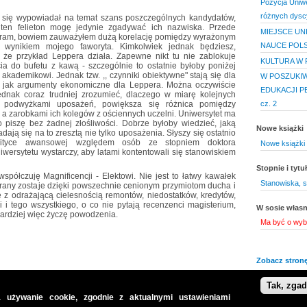
Pozycja Uniwe
różnych dysc
 się wypowiadał na temat szans poszczególnych kandydatów,
 ten felieton mogę jedynie zgadywać ich nazwiska. Przede
MIEJSCE UN
eram, bowiem zauważyłem dużą korelację pomiędzy wyrażonym
NAUCE POLS
wynikiem mojego faworyta. Kimkolwiek jednak będziesz,
, że przykład Leppera działa. Zapewne nikt tu nie zablokuje
KULTURA W 
cia do bufetu z kawą - szczególnie to ostatnie byłoby poniżej
kademikowi. Jednak tzw. ,, czynniki obiektywne" stają się dla
W POSZUKI
, jak argumenty ekonomiczne dla Leppera. Można oczywiście
EDUKACJI 
dnak coraz trudniej zrozumieć, dlaczego w miarę kolejnych
 podwyżkami uposażeń, powiększa się różnica pomiędzy
cz. 2
a zarobkami ich kolegów z ościennych uczelni. Uniwersytet ma
 piszę bez żadnej złośliwości. Dobrze byłoby wiedzieć, jaką
Nowe książki
dają się na to zresztą nie tylko uposażenia. Słyszy się ostatnio
lityce awansowej względem osób ze stopniem doktora
Nowe książki 
iwersytetu wystarczy, aby latami kontentowali się stanowiskiem
Stopnie i tyt
współczuję Magnificencji - Elektowi. Nie jest to łatwy kawałek
Stanowiska, s
brany zostaje dzięki powszechnie cenionym przymiotom ducha i
ę z odrażającą cielesnością remontów, niedostatków, kredytów,
i i tego wszystkiego, o co nie pytają recenzenci magisterium,
W sosie włas
m bardziej więc życzę powodzenia.
Ma być o wyb
Zobacz stronę
Tak, zga
 używanie cookie, zgodnie z aktualnymi ustawieniami