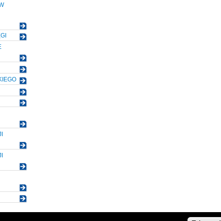
ÓW
GI
E
KIEGO
I
I