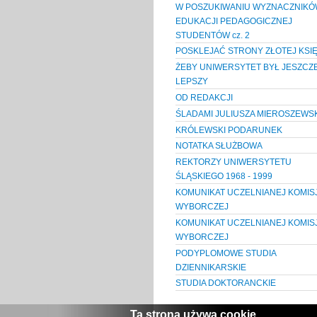
W POSZUKIWANIU WYZNACZNIK
EDUKACJI PEDAGOGICZNEJ
STUDENTÓW cz. 2
POSKLEJAĆ STRONY ZŁOTEJ KSIĘ
ŻEBY UNIWERSYTET BYŁ JESZCZ
LEPSZY
OD REDAKCJI
ŚLADAMI JULIUSZA MIEROSZEWS
KRÓLEWSKI PODARUNEK
NOTATKA SŁUŻBOWA
REKTORZY UNIWERSYTETU
ŚLĄSKIEGO 1968 - 1999
KOMUNIKAT UCZELNIANEJ KOMISJ
WYBORCZEJ
KOMUNIKAT UCZELNIANEJ KOMISJ
WYBORCZEJ
PODYPLOMOWE STUDIA
DZIENNIKARSKIE
STUDIA DOKTORANCKIE
Ta strona używa cookie