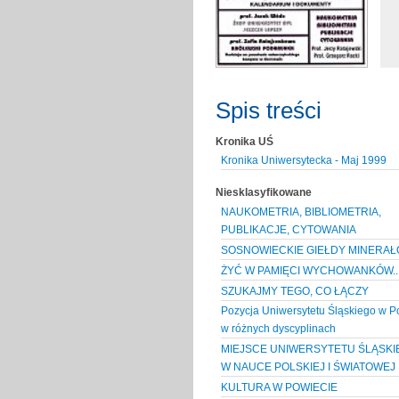
Spis treści
Kronika UŚ
Kronika Uniwersytecka - Maj 1999
Niesklasyfikowane
NAUKOMETRIA, BIBLIOMETRIA,
PUBLIKACJE, CYTOWANIA
SOSNOWIECKIE GIEŁDY MINERA
ŻYĆ W PAMIĘCI WYCHOWANKÓW..
SZUKAJMY TEGO, CO ŁĄCZY
Pozycja Uniwersytetu Śląskiego w P
w różnych dyscyplinach
MIEJSCE UNIWERSYTETU ŚLĄSKI
W NAUCE POLSKIEJ I ŚWIATOWEJ
KULTURA W POWIECIE