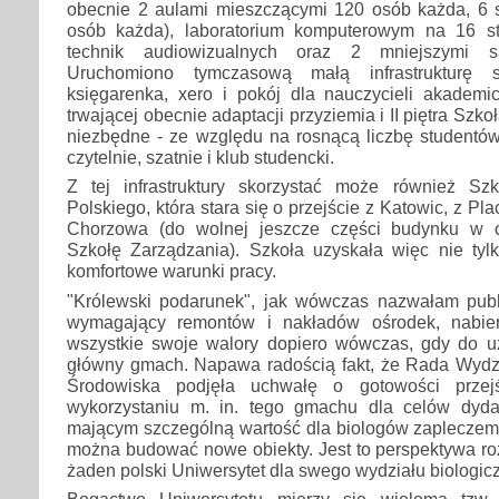
obecnie 2 aulami mieszczącymi 120 osób każda, 6 
osób każda), laboratorium komputerowym na 16 st
technik audiowizualnych oraz 2 mniejszymi sa
Uruchomiono tymczasową małą infrastrukturę so
księgarenka, xero i pokój dla nauczycieli akademi
trwającej obecnie adaptacji przyziemia i II piętra Szk
niezbędne - ze względu na rosnącą liczbę studentó
czytelnie, szatnie i klub studencki.
Z tej infrastruktury skorzystać może również Sz
Polskiego, która stara się o przejście z Katowic, z P
Chorzowa (do wolnej jeszcze części budynku w 
Szkołę Zarządzania). Szkoła uzyskała więc nie tyl
komfortowe warunki pracy.
"Królewski podarunek", jak wówczas nazwałam pub
wymagający remontów i nakładów ośrodek, nabier
wszystkie swoje walory dopiero wówczas, gdy do u
główny gmach. Napawa radością fakt, że Rada Wydzia
Środowiska podjęła uchwałę o gotowości prze
wykorzystaniu m. in. tego gmachu dla celów dyda
mającym szczególną wartość dla biologów zapleczem
można budować nowe obiekty. Jest to perspektywa ro
żaden polski Uniwersytet dla swego wydziału biologic
Bogactwo Uniwersytetu mierzy się wieloma tzw.