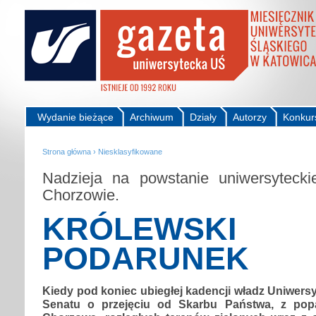
Wydanie bieżące
Archiwum
Działy
Autorzy
Konkur
Strona główna
›
Niesklasyfikowane
Nadzieja na powstanie uniwersytec
Chorzowie.
KRÓLEWSKI
PODARUNEK
Kiedy pod koniec ubiegłej kadencji władz Uniwers
Senatu o przejęciu od Skarbu Państwa, z pop