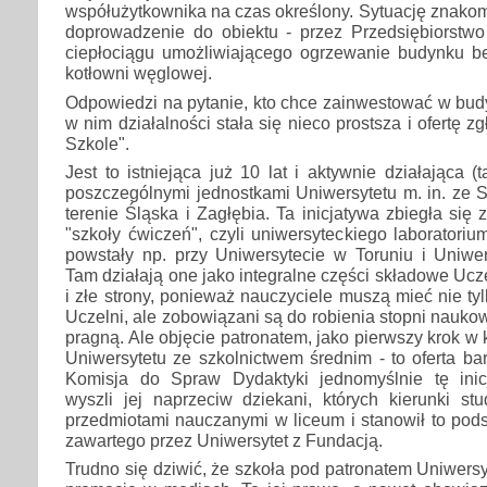
współużytkownika na czas określony. Sytuację znakom
doprowadzenie do obiektu - przez Przedsiębiorstwo 
ciepłociągu umożliwiającego ogrzewanie budynku be
kotłowni węglowej.
Odpowiedzi na pytanie, kto chce zainwestować w bud
w nim działalności stała się nieco prostsza i ofertę z
Szkole".
Jest to istniejąca już 10 lat i aktywnie działająca 
poszczególnymi jednostkami Uniwersytetu m. in. ze 
terenie Śląska i Zagłębia. Ta inicjatywa zbiegła się 
"szkoły ćwiczeń", czyli uniwersyteckiego laboratoriu
powstały np. przy Uniwersytecie w Toruniu i Uniwer
Tam działają one jako integralne części składowe Ucz
i złe strony, ponieważ nauczyciele muszą mieć nie ty
Uczelni, ale zobowiązani są do robienia stopni nauko
pragną. Ale objęcie patronatem, jako pierwszy krok w
Uniwersytetu ze szkolnictwem średnim - to oferta bar
Komisja do Spraw Dydaktyki jednomyślnie tę inic
wyszli jej naprzeciw dziekani, których kierunki st
przedmiotami nauczanymi w liceum i stanowił to pod
zawartego przez Uniwersytet z Fundacją.
Trudno się dziwić, że szkoła pod patronatem Uniwers