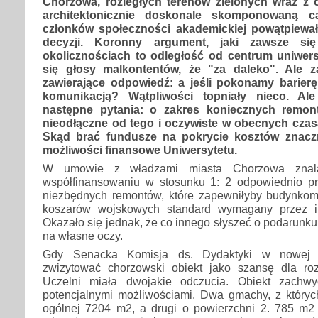
Chorzowa, rozległych terenów zielonych wraz z 
architektonicznie doskonale skomponowaną ca
członków społeczności akademickiej powątpiewał
decyzji. Koronny argument, jaki zawsze si
okolicznościach to odległość od centrum uniwers
się głosy malkontentów, że "za daleko". Ale z
zawierające odpowiedź: a jeśli pokonamy barier
komunikacją? Wątpliwości topniały nieco. Ale
następne pytania: o zakres koniecznych remon
nieodłączne od tego i oczywiste w obecnych czas
Skąd brać fundusze na pokrycie kosztów znaczn
możliwości finansowe Uniwersytetu.
W umowie z władzami miasta Chorzowa znala
współfinansowaniu w stosunku 1: 2 odpowiednio pr
niezbędnych remontów, które zapewniłyby budynkom
koszarów wojskowych standard wymagany przez in
Okazało się jednak, że co innego słyszeć o podarunku
na własne oczy.
Gdy Senacka Komisja ds. Dydaktyki w nowej k
zwizytować chorzowski obiekt jako szansę dla roz
Uczelni miała dwojakie odczucia. Obiekt zachwy
potencjalnymi możliwościami. Dwa gmachy, z któryc
ogólnej 7204 m2, a drugi o powierzchni 2. 785 m2