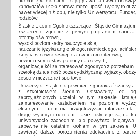
promocję w mediach. To jej prawo, a nawet obowiąze
kandydatów i cała sprawa może upaść. Byłaby to duża 
nawet więcej niż obu, nie tylko Uniwersytetu, Fundacji
rodziców.
Śląskie Liceum Ogólnokształcące i Śląskie Gimnazjum 
kształcenie zgodnie z pełnym programem naucz
reformy oświatowej,
wysoki poziom kadry nauczycielskiej,
nauczanie języka angielskiego, niemieckiego, łaciński
zajęcia w nowoczesnej pracowni komputerowej,
nowoczesny zestaw pomocy naukowych,
organizację kół zainteresowań zgodnych z potrzebami
szeroką działalność poza dydaktyczną: wyjazdy, obozy 
zespoły muzyczne i sportowe,
Uniwersytet Śląski nie powinien zignorować szansy a
z szkolnictwem średnim. Odstawałby od ogóln
zaprzyjaźnionych uczelni w tym zakresie. Istnie
zainteresowanie kształceniem na poziomie wyżs
elitarnym. Liceum ma przygotowywać młodzież dla 
drogę wybitnym uczniom. Takie instytucje są na 
uniwersytecie zachodnim, ale powyższa inicjatywa 
zapewne nie ostatnim krokiem w tym zakresie. Un
zawierać dalsze porozumienia edukacyjne z partne