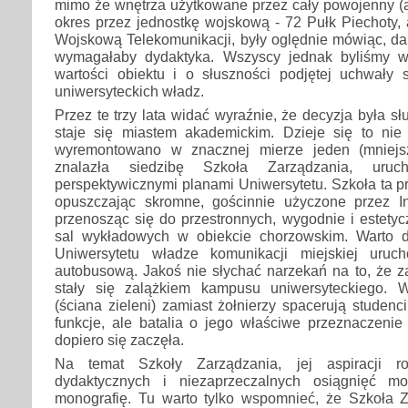
mimo że wnętrza użytkowane przez cały powojenny (
okres przez jednostkę wojskową - 72 Pułk Piechoty,
Wojskową Telekomunikacji, były oględnie mówiąc, dal
wymagałaby dydaktyka. Wszyscy jednak byliśmy 
wartości obiektu i o słuszności podjętej uchwały s
uniwersyteckich władz.
Przez te trzy lata widać wyraźnie, że decyzja była s
staje się miastem akademickim. Dzieje się to nie 
wyremontowano w znacznej mierze jeden (mniejs
znalazła siedzibę Szkoła Zarządzania, uru
perspektywicznymi planami Uniwersytetu. Szkoła ta pr
opuszczając skromne, gościnnie użyczone przez Ins
przenosząc się do przestronnych, wygodnie i estety
sal wykładowych w obiekcie chorzowskim. Warto 
Uniwersytetu władze komunikacji miejskiej uruch
autobusową. Jakoś nie słychać narzekań na to, że z
stały się zalążkiem kampusu uniwersyteckiego.
(ściana zieleni) zamiast żołnierzy spacerują studenc
funkcje, ale batalia o jego właściwe przeznaczenie
dopiero się zaczęła.
Na temat Szkoły Zarządzania, jej aspiracji ro
dydaktycznych i niezaprzeczalnych osiągnięć m
monografię. Tu warto tylko wspomnieć, że Szkoła 