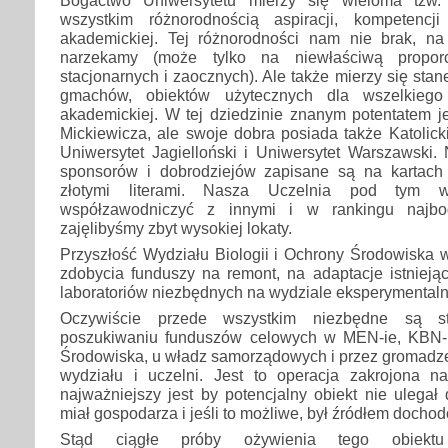
wszystkim różnorodnością aspiracji, kompetencj
akademickiej. Tej różnorodności nam nie brak, na
narzekamy (może tylko na niewłaściwą proporc
stacjonarnych i zaocznych). Ale także mierzy się sta
gmachów, obiektów użytecznych dla wszelkiego 
akademickiej. W tej dziedzinie znanym potentatem j
Mickiewicza, ale swoje dobra posiada także Katolicki
Uniwersytet Jagielloński i Uniwersytet Warszawski.
sponsorów i dobrodziejów zapisane są na kartach 
złotymi literami. Nasza Uczelnia pod tym
współzawodniczyć z innymi i w rankingu najbog
zajęlibyśmy zbyt wysokiej lokaty.
Przyszłość Wydziału Biologii i Ochrony Środowiska 
zdobycia funduszy na remont, na adaptacje istnieją
laboratoriów niezbędnych na wydziale eksperymentaln
Oczywiście przede wszystkim niezbędne są st
poszukiwaniu funduszów celowych w MEN-ie, KBN-
Środowiska, u władz samorządowych i przez gromadz
wydziału i uczelni. Jest to operacja zakrojona n
najważniejszy jest by potencjalny obiekt nie ulegał 
miał gospodarza i jeśli to możliwe, był źródłem docho
Stąd ciągłe próby ożywienia tego obiektu