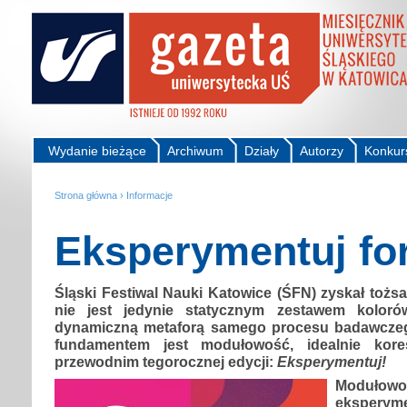
Wydanie bieżące
Archiwum
Działy
Autorzy
Konkur
Strona główna
›
Informacje
Eksperymentuj fo
Śląski Festiwal Nauki Katowice (ŚFN) zyskał tożs
nie jest jedynie statycznym zestawem koloró
dynamiczną metaforą samego procesu badawczego
fundamentem jest modułowość, idealnie kor
przewodnim tegorocznej edycji:
Eksperymentuj!
Modułowo
eksperym