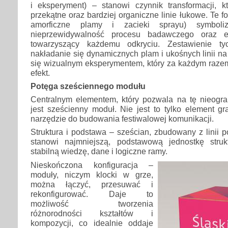
i eksperyment) – stanowi czynnik transformacji, k
przekątne oraz bardziej organiczne linie łukowe. Te 
amorficzne plamy i zacieki sprayu) symboliz
nieprzewidywalność procesu badawczego oraz el
towarzyszący każdemu odkryciu. Zestawienie t
nakładanie się dynamicznych plam i ukośnych linii na 
się wizualnym eksperymentem, który za każdym razem 
efekt.
Potęga sześciennego modułu
Centralnym elementem, który pozwala na tę nieogran
jest sześcienny moduł. Nie jest to tylko element gra
narzędzie do budowania festiwalowej komunikacji.
Struktura i podstawa – sześcian, zbudowany z linii 
stanowi najmniejszą, podstawową jednostkę struk
stabilną wiedzę, dane i logiczne ramy.
Nieskończona konfiguracja –
moduły, niczym klocki w grze,
można łączyć, przesuwać i
rekonfigurować. Daje to
możliwość tworzenia
różnorodności kształtów i
kompozycji, co idealnie oddaje