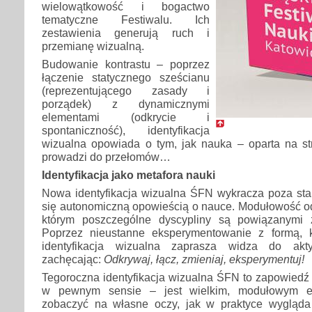
wielowątkowość i bogactwo
tematyczne Festiwalu. Ich
zestawienia generują ruch i
przemianę wizualną.
Budowanie kontrastu – poprzez
łączenie statycznego sześcianu
(reprezentującego zasady i
porządek) z dynamicznymi
elementami (odkrycie i
spontaniczność), identyfikacja
wizualna opowiada o tym, jak nauka – oparta na str
prowadzi do przełomów…
Identyfikacja jako metafora nauki
Nowa identyfikacja wizualna ŚFN wykracza poza sta
się autonomiczną opowieścią o nauce. Modułowość od
którym poszczególne dyscypliny są powiązanymi 
Poprzez nieustanne eksperymentowanie z formą, 
identyfikacja wizualna zaprasza widza do akty
zachęcając:
Odkrywaj, łącz, zmieniaj, eksperymentuj!
Tegoroczna identyfikacja wizualna ŚFN to zapowiedź 
w pewnym sensie – jest wielkim, modułowym e
zobaczyć na własne oczy, jak w praktyce wygląda