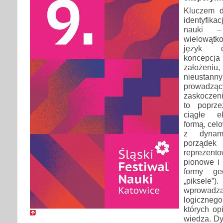
Kluczem d
identyfikac
nauki –
wielowąt
język d
koncepc
założeniu
nieust
prowadzą
zaskoczeni
to poprze
ciągłe e
formą, cel
z dynami
porządek
reprezen
pionowe i 
formy ge
„piksel
wprowadzaj
logicznego 
których op
wiedza. Dy