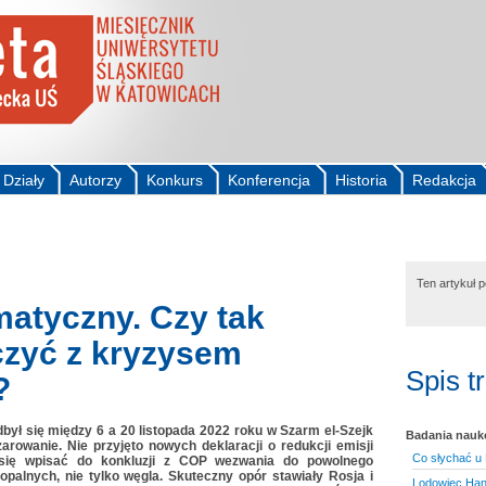
Działy
Autorzy
Konkurs
Konferencja
Historia
Redakcja
Ten artykuł 
matyczny. Czy tak
czyć z kryzysem
Spis t
?
był się między 6 a 20 listopada 2022 roku w Szarm el-Szejk
Badania nau
zarowanie. Nie przyjęto nowych deklaracji o redukcji emisji
Co słychać u
 się wpisać do konkluzji z COP wezwania do powolnego
palnych, nie tylko węgla. Skuteczny opór stawiały Rosja i
Lodowiec Hans