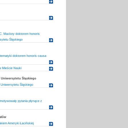
 C. Mackey doktorem honoris
ytetu Śląskiego
tematyki doktorem honoris causa
w Mieście Nauki
Uniwersytetu Śląskiego
Uniwersytetu Śląskiego
motywowały pytania płynące z
ałów
kiem Ameryki Łacińskiej