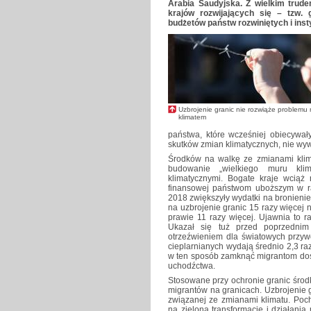
Arabia Saudyjska. Z wielkim trud
krajów rozwijających się – tzw. 
budżetów państw rozwiniętych i inst
Uzbrojenie granic nie rozwiąże problemu m
klimatem
państwa, które wcześniej obiecywał
skutków zmian klimatycznych, nie wyw
Środków na walkę ze zmianami klima
budowanie „wielkiego muru kli
klimatycznymi. Bogate kraje wciąż
finansowej państwom uboższym w r
2018 zwiększyły wydatki na bronienie 
na uzbrojenie granic 15 razy więcej n
prawie 11 razy więcej. Ujawnia to rap
Ukazał się tuż przed poprzedni
otrzeźwieniem dla światowych przywó
cieplarnianych wydają średnio 2,3 ra
w ten sposób zamknąć migrantom dost
uchodźctwa.
Stosowane przy ochronie granic środki
migrantów na granicach. Uzbrojenie gr
związanej ze zmianami klimatu. Poc
na zieloną transformację i działani