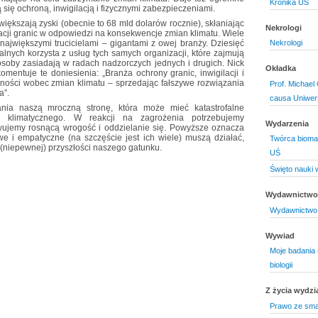
Kronika UŚ
 się ochroną, inwigilacją i fizycznymi zabezpieczeniami.
iększają zyski (obecnie to 68 mld dolarów rocznie), skłaniając
Nekrologi
zacji granic w odpowiedzi na konsekwencje zmian klimatu. Wiele
Nekrologi
 największymi trucicielami – gigantami z owej branży. Dziesięć
alnych korzysta z usług tych samych organizacji, które zajmują
osoby zasiadają w radach nadzorczych jednych i drugich. Nick
Okładka
komentuje te doniesienia: „Branża ochrony granic, inwigilacji i
ynności wobec zmian klimatu – sprzedając fałszywe rozwiązania
Prof. Michael
a”.
causa Uniwers
łania naszą mroczną stronę, która może mieć katastrofalne
 klimatycznego. W reakcji na zagrożenia potrzebujemy
Wydarzenia
wujemy rosnącą wrogość i oddzielanie się. Powyższe oznacza
iwe i empatyczne (na szczęście jest ich wiele) muszą działać,
Twórca bioma
 (niepewnej) przyszłości naszego gatunku.
UŚ
Święto nauki 
Wydawnictwo 
Wydawnictwo 
Wywiad
Moje badania 
biologii
Z życia wydzi
Prawo ze sma