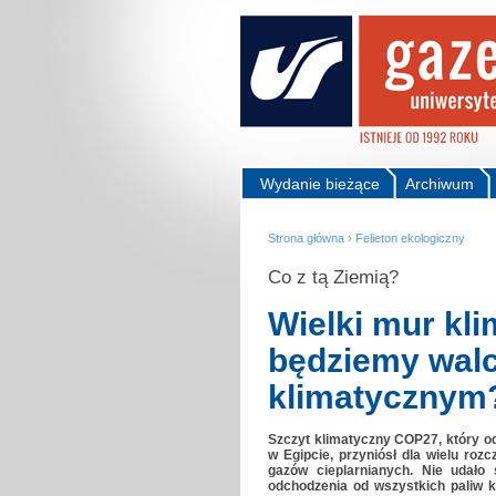
Wydanie bieżące
Archiwum
Strona główna
›
Felieton ekologiczny
Co z tą Ziemią?
Wielki mur kli
będziemy wal
klimatycznym
Szczyt klimatyczny COP27, który od
w Egipcie, przyniósł dla wielu rozc
gazów cieplarnianych. Nie udało
odchodzenia od wszystkich paliw ko