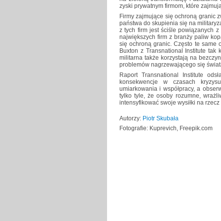
zyski prywatnym firmom, które zajmują
Firmy zajmujące się ochroną granic zw
państwa do skupienia się na military
z tych firm jest ściśle powiązanych z
największych firm z branży paliw kop
się ochroną granic. Często te same 
Buxton z Transnational Institute tak 
militarna także korzystają na bezcz
problemów nagrzewającego się świat
Raport Transnational Institute ods
konsekwencje w czasach kryzysu
umiarkowania i współpracy, a obser
tylko tyle, że osoby rozumne, wrażl
intensyfikować swoje wysiłki na rzecz
Autorzy:
Piotr Skubała
Fotografie: Kuprevich, Freepik.com