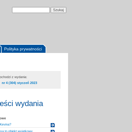
Polityka prywatności
pochodzi z wydania:
nr 4 (304) styczeń 2023
reści wydania
kowe
 Kevina?
a to obiekt wyjątkowy