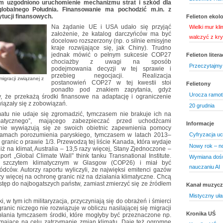
em uzgodniono uruchomienie mechanizmu strat i szkód dla
globalnego Południa. Finansowanie ma pochodzić m.in. z
ytucji finansowych.
Felieton ekol
Na żądanie UE i USA udało się przyjąć
Wielki mur kl
założenie, że katalog darczyńców ma być
walczyć z kr
docelowo rozszerzony (np. o silnie emisyjne
kraje rozwijające się, jak Chiny). Trudno
jednak mówić o pełnym sukcesie COP27
Felieton litera
chociażby z uwagi na sposób
Przeczytajmy 
podejmowania decyzji w tej sprawie i
przebieg negocjacji. Realizacja
igracji związanej z
postanowień COP27 w tej kwestii stoi
Felietony
ponadto pod znakiem zapytania, gdyż
Urocza ramot
y, że przekażą środki finansowe na adaptację i ograniczenie
iązały się z zobowiązań.
20 grudnia
tu nie udaje się zgromadzić, tymczasem nie brakuje ich na
matycznego”, mającego zabezpieczać przed uchodźcami
Informacje
 nie wywiązują się ze swoich obietnic zapewnienia pomocy
amach porozumienia paryskiego, tymczasem w latach 2013–
Cyfryzacja uc
granic o prawie 1/3. Przewodzą tej liście Kanada, która wydaje
Nowy rok – n
iż na klimat, Australia – 13,5 razy więcej, Stany Zjednoczone –
ort „Global Climate Wall” think tanku Transnational Institute.
Wymiana doświ
m szczytem klimatycznym w Glasgow (COP26) i miał być
nauczaniu AI
dców. Autorzy raportu wyliczyli, że najwięksi emitenci gazów
zy więcej na ochronę granic niż na działania klimatyczne. Chcą
ęp do najbogatszych państw, zamiast zmierzyć się ze źródłem
Kanał muzyc
Mistyczny uł
, w tym ich militaryzacja, przyczyniają się do obrażeń i śmierci
anic niczego nie rozwiązuje w obliczu nasilającej się migracji
Kronika UŚ
hłania tymczasem środki, które mogłyby być przeznaczone np.
a mające na celu zatrzymanie zmian klimatu. Daje też ogromne