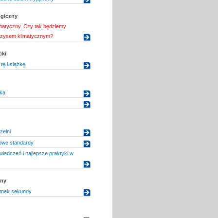
ogiczny
imatyczny. Czy tak będziemy
yzysem klimatycznym?
cki
tę książkę
ka
zelni
owe standardy
adczeń i najlepsze praktyki w
zny
amek sekundy