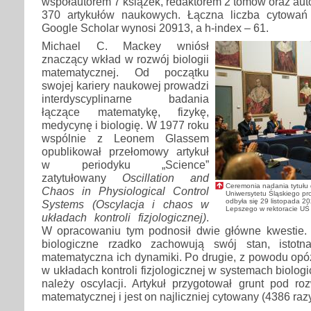
współautorem 7 książek, redaktorem 2 tomów oraz au
370 artykułów naukowych. Łączna liczba cytowań
Google Scholar wynosi 20913, a h-index – 61.
Michael C. Mackey wniósł
znaczący wkład w rozwój biologii
matematycznej. Od początku
swojej kariery naukowej prowadzi
interdyscyplinarne badania
łączące matematykę, fizykę,
medycynę i biologię. W 1977 roku
wspólnie z Leonem Glassem
opublikował przełomowy artykuł
w periodyku „Science”
zatytułowany
Oscillation and
Ceremonia nadania tytułu 
Chaos in Physiological Control
Uniwersytetu Śląskiego pr
odbyła się 29 listopada 20
Systems (Oscylacja i chaos w
Lepszego w rektoracie UŚ
układach kontroli fizjologicznej)
.
W opracowaniu tym podnosił dwie główne kwestie.
biologiczne rzadko zachowują swój stan, istotn
matematyczna ich dynamiki. Po drugie, z powodu opó
w układach kontroli fizjologicznej w systemach biolo
należy oscylacji. Artykuł przygotował grunt pod roz
matematycznej i jest on najliczniej cytowany (4386 razy