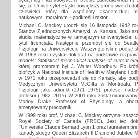
się, że Uniwersytet Śląski powiększy grono swoich d
człowieka, który dla wspólnoty akademickiej m
naukowym i moralnym – podkreślił rektor.
Michael C. Mackey urodził się 16 listopada 1942 ro
Stanów Zjednoczonych Ameryki, w Kansas. Jako sze
studia matematyczne w tamtejszym uniwersytecie, 
tytuł licencjata. Następnie przeniósł się do Seatt
Fizjologii na Uniwersytecie Waszyngtońskim podjął st
W 1968 roku uzyskał doktorat na podstawie rozpra
models: Statistical mechanical analysis of current elect
której promotorem był J. Walter Woodbury. Po krót
biofizyk w National Institute of Health w Maryland i o
w 1971 roku przeprowadził się do Kanady, aby pod
Medycznym Uniwersytetu McGilla w Montrealu. P
Fizjologii jako adiunkt (1971–1975), profesor nadz
profesor (1982–2015). W 2001 roku został mianowany
Morley Drake Professor of Physiology, a obec
emerytowany pracownik.
W 1999 roku prof. Michael C. Mackey otrzymał zaszczy
Royal Society of Canada (FRSC). Jest też do
l’Universite Claude Bernard Lyon 1 oraz laureatem pr
kanadyjskiego Queen Elizabeth II Diamond Jubilee M