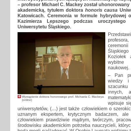
– profesor Michael C. Mackey został uhonorowany
akademicką, tytułem doktora
honoris causa
Uniw
Katowicach. Ceremonia w formule hybrydowej od
Kazimierza Lepszego podczas uroczystego 
Uniwersytetu Śląskiego.
Przedst
profeso
ceremonii
Śląskiego 
Koziołek 
wybitne
naukowej.
– Pan pro
wiedzy i
szacunku 
innych, 
matematyk
Wystąpienie doktora honorowego prof. Michaela C. Mackeya
(online)
wpisuje si
uniwersytetów, (…) jest także człowiekiem o szeroki
uznanym ekspertem, krytycznym badaczem, ale
człowiekiem prawdziwie mądrym, twórczym, praco
środowisku akademickim potrzeba nauczycieli, który
będą mogli naśladować. W Osobie Laureata widzimy t