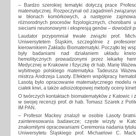
– Bardzo szerokiej tematyki dotyczą prace Profeso
matematycznej. Rozpoczynał od zagadnień związanyc
w błonach komórkowych, a następnie zajmowa
różnorodnych procesów fizjologicznych, chorobami u
sieciami neuronowymi i ekspresją genów – dowodził pr
Laudator przypomniał trwałe związki prof. Mi
Uniwersytetem Śląskim, szczególnie z profesor
kierownikiem Zakładu Biomatematyki. Początki tej ws
były badaniami nad działaniem układu krwio
hemolitycznych prowadzonymi przez lekarkę hem
Medycznej w Krakowie i fizyczkę dr hab. Marię Waże
wybitnego polskiego matematyka Tadeusza Ważews
mistrza Andrzeja Lasoty. Efektem współpracy hematol
Lasotą było opracowanie matematycznego modelu r
ciałek krwi, a także adioizotopowej metody oceny kinet
O twórczych kontaktach biomatematyków z Katowic i z
w swojej recenzji prof. dr hab. Tomasz Szarek z Poli
IM PAN.
– Profesor Mackey znalazł w osobie Lasoty bratnią
zainteresowania badawcze; częste wizyty w Kat
znakomitymi opracowaniami Ceremonia nadania tytułu
Uniwersytetu Śląskiego prof. Michaelowi C. Mac