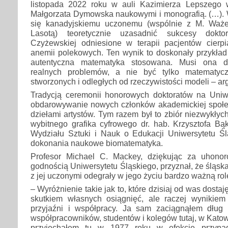
listopada 2022 roku w auli Kazimierza Lepszego w
Małgorzata Dymowska naukowymi i monografią. (…). 
się kanadyjskiemu uczonemu (wspólnie z M. Waż
Lasotą) teoretycznie uzasadnić sukcesy dokto
Czyżewskiej odniesione w terapii pacjentów cier
anemii polekowych. Ten wynik to doskonały przykład
autentyczna matematyka stosowana. Musi ona do
realnych problemów, a nie być tylko matematycz
stworzonych i odległych od rzeczywistości modeli – a
Tradycją ceremonii honorowych doktoratów na Uniwe
obdarowywanie nowych członków akademickiej społ
dziełami artystów. Tym razem był to zbiór niezwykłyc
wybitnego grafika cyfrowego dr. hab. Krzysztofa Bą
Wydziału Sztuki i Nauk o Edukacji Uniwersytetu Śl
dokonania naukowe biomatematyka.
Profesor Michael C. Mackey, dziękując za uhono
godnością Uniwersytetu Śląskiego, przyznał, że śląsk
z jej uczonymi odegrały w jego życiu bardzo ważną rol
– Wyróżnienie takie jak to, które dzisiaj od was dostaję
skutkiem własnych osiągnięć, ale raczej wynikiem
przyjaźni i współpracy. Ja sam zaciągnąłem dług
współpracowników, studentów i kolegów tutaj, w Katow
przyjechałem tu w 1977 roku w efekcie przypa