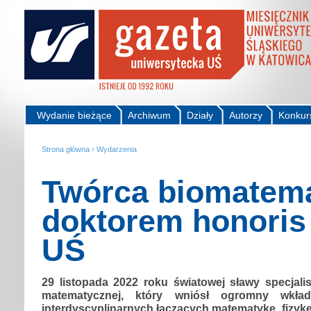
Wydanie bieżące
Archiwum
Działy
Autorzy
Konkur
Strona główna
›
Wydarzenia
Twórca biomatema
doktorem honoris
UŚ
29 listopada 2022 roku światowej sławy specjalis
matematycznej, który wniósł ogromny wkł
interdyscyplinarnych łączących matematykę, fizykę