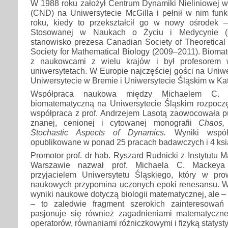
W 1988 roku założył Centrum Dynamiki Nieliniowej w 
(CND) na Uniwersytecie McGilla i pełnił w nim funk
roku, kiedy to przekształcił go w nowy ośrodek 
Stosowanej w Naukach o Życiu i Medycynie (
stanowisko prezesa Canadian Society of Theoretical
Society for Mathematical Biology (2009–2011). Biom
z naukowcami z wielu krajów i był profesorem 
uniwersytetach. W Europie najczęściej gości na Uniwe
Uniwersytecie w Bremie i Uniwersytecie Śląskim w Ka
Współpraca naukowa między Michaelem C.
biomatematyczną na Uniwersytecie Śląskim rozpoczę
współpraca z prof. Andrzejem Lasotą zaowocowała p
znanej, cenionej i cytowanej monografii
Chaos,
Stochastic Aspects of Dynamics.
Wyniki wspól
opublikowane w ponad 25 pracach badawczych i 4 ksi
Promotor prof. dr hab. Ryszard Rudnicki z Instytut
Warszawie nazwał prof. Michaela C. Mackeya 
przyjacielem Uniwersytetu Śląskiego, który w pr
naukowych przypomina uczonych epoki renesansu. 
wyniki naukowe dotyczą biologii matematycznej, ale – 
– to zaledwie fragment szerokich zainteresowań 
pasjonuje się również zagadnieniami matematycznej 
operatorów, równaniami różniczkowymi i fizyką statyst