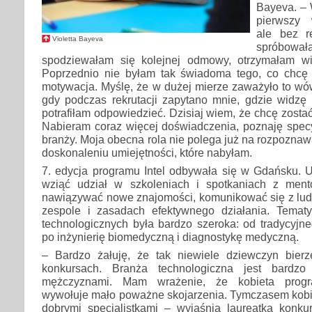
Bayeva. – 
pierwszy 
ale bez r
Violetta Bayeva
spróbow
spodziewałam się kolejnej odmowy, otrzymałam wi
Poprzednio nie byłam tak świadoma tego, co chcę r
motywacja. Myślę, że w dużej mierze zaważyło to w
gdy podczas rekrutacji zapytano mnie, gdzie widzę s
potrafiłam odpowiedzieć. Dzisiaj wiem, że chcę zosta
Nabieram coraz więcej doświadczenia, poznaję specy
branży. Moja obecna rola nie polega już na rozpoznawa
doskonaleniu umiejętności, które nabyłam.
7. edycja programu Intel odbywała się w Gdańsku. U
wziąć udział w szkoleniach i spotkaniach z mento
nawiązywać nowe znajomości, komunikować się z ludź
zespole i zasadach efektywnego działania. Temat
technologicznych była bardzo szeroka: od tradycyjn
po inżynierię biomedyczną i diagnostykę medyczną.
– Bardzo żałuję, że tak niewiele dziewczyn bier
konkursach. Branża technologiczna jest bardz
mężczyznami. Mam wrażenie, że kobieta progr
wywołuje mało poważne skojarzenia. Tymczasem kobie
dobrymi specjalistkami – wyjaśnia laureatka konku