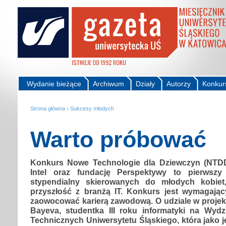
Wydanie bieżące
Archiwum
Działy
Autorzy
Konkur
Strona główna
›
Sukcesy młodych
Warto próbować
Konkurs Nowe Technologie dla Dziewczyn (NTD
Intel oraz fundację Perspektywy to pierwsz
stypendialny skierowanych do młodych kobiet
przyszłość z branżą IT. Konkurs jest wymagając
zaowocować karierą zawodową. O udziale w projek
Bayeva, studentka III roku informatyki na Wydz
Technicznych Uniwersytetu Śląskiego, która jako 