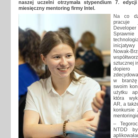
naszej uczelni otrzymała stypendium 7. edycj
miesięczny mentoring firmy Intel.
Na co dz
pracuje 
Developer
Sprawni
technolo
inicjatyw
Nowak-Brz
współtwor
sztucznej i
dopiero 
zdecydowa
w branżę
swoim kon
użytku ap
która wyk
AR, a takż
konkursie
mentoringie
– Tegoroc
NTDD był
aplikowała