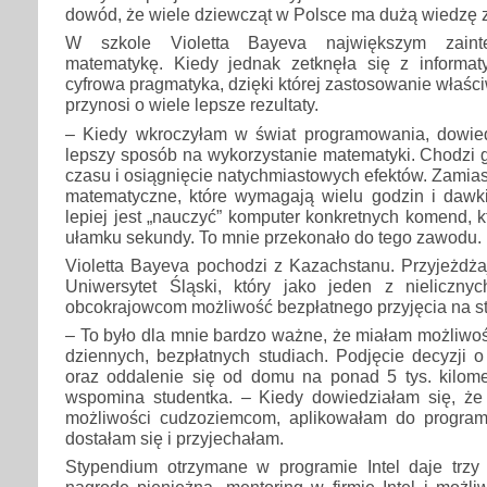
dowód, że wiele dziewcząt w Polsce ma dużą wiedzę z
W szkole Violetta Bayeva największym zainte
matematykę. Kiedy jednak zetknęła się z informat
cyfrowa pragmatyka, dzięki której zastosowanie właś
przynosi o wiele lepsze rezultaty.
– Kiedy wkroczyłam w świat programowania, dowiedz
lepszy sposób na wykorzystanie matematyki. Chodzi 
czasu i osiągnięcie natychmiastowych efektów. Zamia
matematyczne, które wymagają wielu godzin i dawki 
lepiej jest „nauczyć” komputer konkretnych komend, 
ułamku sekundy. To mnie przekonało do tego zawodu.
Violetta Bayeva pochodzi z Kazachstanu. Przyjeżdża
Uniwersytet Śląski, który jako jeden z nieliczn
obcokrajowcom możliwość bezpłatnego przyjęcia na s
– To było dla mnie bardzo ważne, że miałam możliwo
dziennych, bezpłatnych studiach. Podjęcie decyzji o
oraz oddalenie się od domu na ponad 5 tys. kilome
wspomina studentka. – Kiedy dowiedziałam się, że
możliwości cudzoziemcom, aplikowałam do program
dostałam się i przyjechałam.
Stypendium otrzymane w programie Intel daje trzy