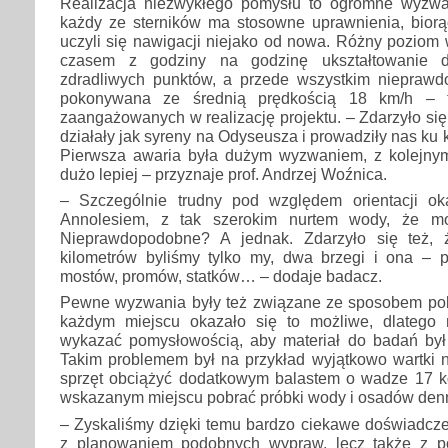
Realizacja niezwykłego pomysłu to ogromne wyzwa
każdy ze sterników ma stosowne uprawnienia, biorą
uczyli się nawigacji niejako od nowa. Różny poziom 
czasem z godziny na godzinę ukształtowanie dn
zdradliwych punktów, a przede wszystkim nieprawd
pokonywana ze średnią prędkością 18 km/h – 
zaangażowanych w realizację projektu. – Zdarzyło się
działały jak syreny na Odyseusza i prowadziły nas ku ka
Pierwsza awaria była dużym wyzwaniem, z kolejnymi
dużo lepiej – przyznaje prof. Andrzej Woźnica.
– Szczególnie trudny pod względem orientacji ok
Annolesiem, z tak szerokim nurtem wody, że mo
Nieprawdopodobne? A jednak. Zdarzyło się też, ż
kilometrów byliśmy tylko my, dwa brzegi i ona – 
mostów, promów, statków… – dodaje badacz.
Pewne wyzwania były też związane ze sposobem pob
każdym miejscu okazało się to możliwe, dlatego 
wykazać pomysłowością, aby materiał do badań był 
Takim problemem był na przykład wyjątkowo wartki n
sprzęt obciążyć dodatkowym balastem o wadze 17 
wskazanym miejscu pobrać próbki wody i osadów den
– Zyskaliśmy dzięki temu bardzo ciekawe doświadcze
z planowaniem podobnych wypraw, lecz także z p