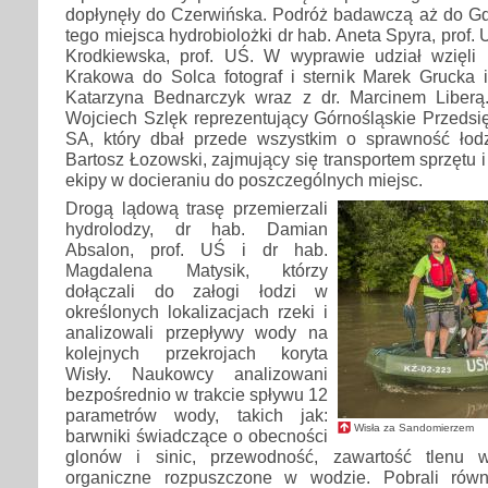
dopłynęły do Czerwińska. Podróż badawczą aż do G
tego miejsca hydrobiolożki dr hab. Aneta Spyra, prof. 
Krodkiewska, prof. UŚ. W wyprawie udział wzięli 
Krakowa do Solca fotograf i sternik Marek Grucka i
Katarzyna Bednarczyk wraz z dr. Marcinem Liberą
Wojciech Szlęk reprezentujący Górnośląskie Przeds
SA, który dbał przede wszystkim o sprawność łodz
Bartosz Łozowski, zajmujący się transportem sprzętu
ekipy w docieraniu do poszczególnych miejsc.
Drogą lądową trasę przemierzali
hydrolodzy, dr hab. Damian
Absalon, prof. UŚ i dr hab.
Magdalena Matysik, którzy
dołączali do załogi łodzi w
określonych lokalizacjach rzeki i
analizowali przepływy wody na
kolejnych przekrojach koryta
Wisły. Naukowcy analizowani
bezpośrednio w trakcie spływu 12
parametrów wody, takich jak:
Wisła za Sandomierzem
barwniki świadczące o obecności
glonów i sinic, przewodność, zawartość tlenu 
organiczne rozpuszczone w wodzie. Pobrali równ