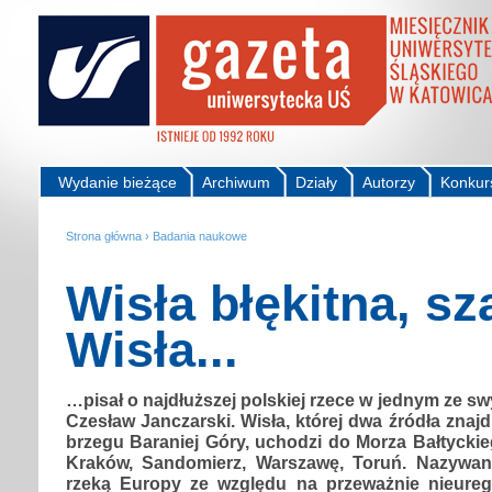
Wydanie bieżące
Archiwum
Działy
Autorzy
Konkur
Strona główna
›
Badania naukowe
Wisła błękitna, sz
Wisła...
…pisał o najdłuższej polskiej rzece w jednym ze sw
Czesław Janczarski. Wisła, której dwa źródła znaj
brzegu Baraniej Góry, uchodzi do Morza Bałtyckieg
Kraków, Sandomierz, Warszawę, Toruń. Nazywana
rzeką Europy ze względu na przeważnie nieureg