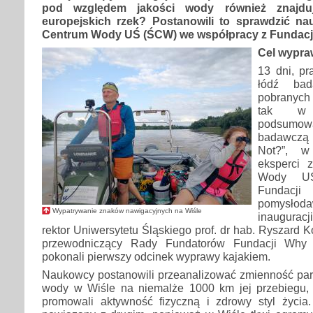
pod względem jakości wody również znajdu
europejskich rzek? Postanowili to sprawdzić n
Centrum Wody UŚ (ŚCW) we współpracy z Fundacj
Cel wypra
13 dni, pr
łódź ba
pobranych
tak w 
podsumow
badawczą
Not?”, w 
eksperci 
Wody UŚ
Funda
pomysł
Wypatrywanie znaków nawigacyjnych na Wiśle
inauguracj
rektor Uniwersytetu Śląskiego prof. dr hab. Ryszard K
przewodniczący Rady Fundatorów Fundacji Why N
pokonali pierwszy odcinek wyprawy kajakiem.
Naukowcy postanowili przeanalizować zmienność pa
wody w Wiśle na niemalże 1000 km jej przebiegu, 
promowali aktywność fizyczną i zdrowy styl życia.