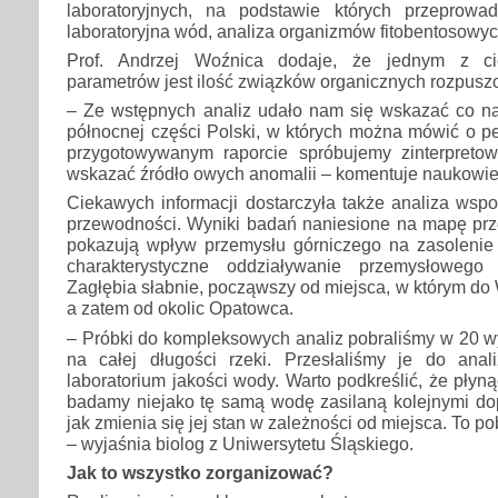
laboratoryjnych, na podstawie których przeprowa
laboratoryjna wód, analiza organizmów fitobentosowyc
Prof. Andrzej Woźnica dodaje, że jednym z c
parametrów jest ilość związków organicznych rozpusz
– Ze wstępnych analiz udało nam się wskazać co n
północnej części Polski, w których można mówić o 
przygotowywanym raporcie spróbujemy zinterpreto
wskazać źródło owych anomalii – komentuje naukowie
Ciekawych informacji dostarczyła także analiza wsp
przewodności. Wyniki badań naniesione na mapę prz
pokazują wpływ przemysłu górniczego na zasolenie 
charakterystyczne oddziaływanie przemysłowego
Zagłębia słabnie, począwszy od miejsca, w którym do
a zatem od okolic Opatowca.
– Próbki do kompleksowych analiz pobraliśmy w 20 
na całej długości rzeki. Przesłaliśmy je do ana
laboratorium jakości wody. Warto podkreślić, że płyn
badamy niejako tę samą wodę zasilaną kolejnymi do
jak zmienia się jej stan w zależności od miejsca. To p
– wyjaśnia biolog z Uniwersytetu Śląskiego.
Jak to wszystko zorganizować?