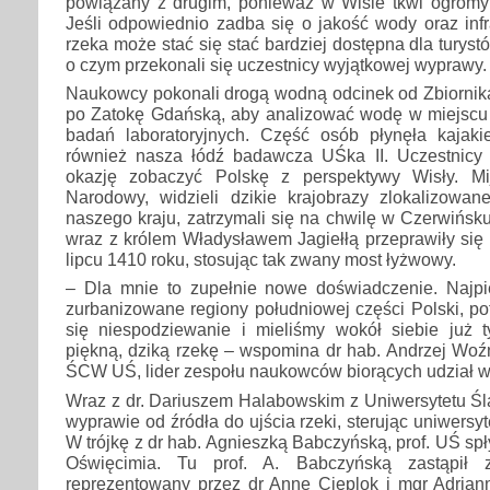
powiązany z drugim, ponieważ w Wiśle tkwi ogromy p
Jeśli odpowiednio zadba się o jakość wody oraz infra
rzeka może stać się stać bardziej dostępna dla turystó
o czym przekonali się uczestnicy wyjątkowej wyprawy.
Naukowcy pokonali drogą wodną odcinek od Zbiornik
po Zatokę Gdańską, aby analizować wodę w miejscu 
badań laboratoryjnych. Część osób płynęła kajak
również nasza łódź badawcza UŚka II. Uczestnicy
okazję zobaczyć Polskę z perspektywy Wisły. Mi
Narodowy, widzieli dzikie krajobrazy zlokalizowa
naszego kraju, zatrzymali się na chwilę w Czerwińsku
wraz z królem Władysławem Jagiełłą przeprawiły się 
lipcu 1410 roku, stosując tak zwany most łyżwowy.
– Dla mnie to zupełnie nowe doświadczenie. Najp
zurbanizowane regiony południowej części Polski, po
się niespodziewanie i mieliśmy wokół siebie już ty
piękną, dziką rzekę – wspomina dr hab. Andrzej Woźni
ŚCW UŚ, lider zespołu naukowców biorących udział w 
Wraz z dr. Dariuszem Halabowskim z Uniwersytetu Śl
wyprawie od źródła do ujścia rzeki, sterując uniwers
W trójkę z dr hab. Agnieszką Babczyńską, prof. UŚ sp
Oświęcimia. Tu prof. A. Babczyńską zastąpił z
reprezentowany przez dr Annę Cieplok i mgr Adrian