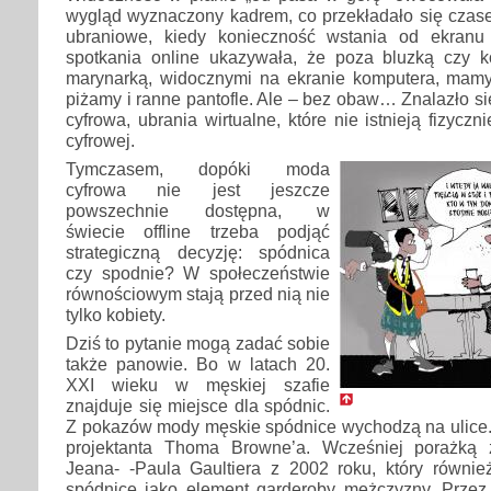
wygląd wyznaczony kadrem, co przekładało się czas
ubraniowe, kiedy konieczność wstania od ekranu 
spotkania online ukazywała, że poza bluzką czy k
marynarką, widocznymi na ekranie komputera, mam
piżamy i ranne pantofle. Ale – bez obaw… Znalazło si
cyfrowa, ubrania wirtualne, które nie istnieją fizyczni
cyfrowej.
Tymczasem, dopóki moda
cyfrowa nie jest jeszcze
powszechnie dostępna, w
świecie offline trzeba podjąć
strategiczną decyzję: spódnica
czy spodnie? W społeczeństwie
równościowym stają przed nią nie
tylko kobiety.
Dziś to pytanie mogą zadać sobie
także panowie. Bo w latach 20.
XXI wieku w męskiej szafie
znajduje się miejsce dla spódnic.
Z pokazów mody męskie spódnice wychodzą na ulice
projektanta Thoma Browne’a. Wcześniej porażką 
Jeana- -Paula Gaultiera z 2002 roku, który równie
spódnicę jako element garderoby mężczyzny. Przez