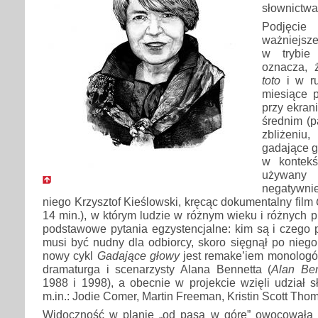
słownictwa
Podjęcie
ważniejsze
w trybie
oznacza, 
toto
i w ru
miesiące 
przy ekran
średnim (p
zbliżeniu
gadające g
w kontek
używany 
negatywnie
niego Krzysztof Kieślowski, kręcąc dokumentalny film
14 min.), w którym ludzie w różnym wieku i różnych p
podstawowe pytania egzystencjalne: kim są i czego p
musi być nudny dla odbiorcy, skoro sięgnął po niego
nowy cykl
Gadające głowy
jest remake’iem monologó
dramaturga i scenarzysty Alana Bennetta (
Alan Ben
1988 i 1998), a obecnie w projekcie wzięli udział sł
m.in.: Jodie Comer, Martin Freeman, Kristin Scott Tho
Widoczność w planie „od pasa w górę” owocowała t