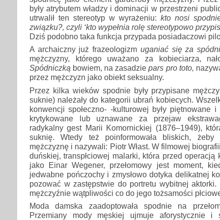
były atrybutem władzy i dominacji w przestrzeni publ
utrwalił ten stereotyp w wyrażeniu:
kto nosi spodnie
związku?, czyli ‘kto wypełnia rolę stereotypowo przy
Dziś podobno taka funkcja przypada posiadaczowi pilo
A archaiczny już frazeologizm
uganiać się za spódn
mężczyzny, którego uważano za kobieciarza, nał
Spódniczką
bowiem, na zasadzie
pars pro toto,
nazywa
przez mężczyzn jako obiekt seksualny.
Przez kilka wieków spodnie były przypisane mężczy
suknie) należały do kategorii ubrań kobiecych. Wszelki
konwencji społeczno- -kulturowej były piętnowane i
krytykowane lub uznawane za przejaw ekstrawa
radykalny gest Marii Komornickiej (1876–1949), któ
suknię. Wtedy też poinformowała bliskich, żeby
mężczyznę i nazywali: Piotr Włast. W filmowej biografii
duńskiej, transpłciowej malarki, która przed operacją 
jako Einar Wegener, przełomowy jest moment, ki
jedwabne pończochy i zmysłowo dotyka delikatnej ko
pozować w zastępstwie do portretu wybitnej aktorki
mężczyźnie wątpliwości co do jego tożsamości płciowe
Moda damska zaadoptowała spodnie na przełom
Przemiany mody męskiej ujmuje aforystycznie i s