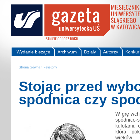
Wydanie bieżące
Archiwum
Działy
Autorzy
Konkur
Strona główna
›
Felietony
Stojąc przed wyb
spódnica czy spo
W grę wch
spódnic
kulotami, 
która po
wieków