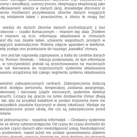
oceny i weryfikacji, szerszy proces, obejmujący eksplorację jako
 odkrywaniem wiedzy w danych (ang.
knowledge discovery in
becne możliwości pozyskiwania zbiorów danych mogących
, są relatywnie łatwe i powszechne, a zbiory te mogą być
ia wiedzy do dużych zbiorów danych pochodzących z baz
ię obecnie – rzadko tłumaczonym – mianem
big data
. Źródłem
tym mianem są m.in. informacje składowane w chmurach
 jest dla nas zwykle łatwe, używamy wygodnych, prostych w
ających automatycznie. Robimy zdjęcie aparatem w telefonie,
hwilę zostaje ono przekazane do naszego „kawałka” chmury.
 ono jest tak naprawdę zapisywane, a trafia do centrów danych
inż. Roman Simiński. – Intuicja podpowiada, że tam informacje
, w rzeczywistości jednak są przechowywane na macierzach
ne lub kierowane do rozproszonych systemów składowania
y awaria urządzenia lub całego segmentu systemu składowania
wiednio zabezpieczonych centrach. Zabezpieczenia dotyczą
ontroli dostępu personelu, temperatury, zasilania awaryjnego,
systemowej i sieciowej (zapór sieciowych, systemów detekcji
 danych). Liczący się gracze na rynku dostawców chmur dbają
tak, aby na przykład kataklizm w postaci trzęsienia ziemi nie
szystkich zasobów fizycznych w danej lokalizacji. Wydaje się
bezpieczone przed utratą. Ale czy są zabezpieczone przed
ielane.
st jednoznaczna – wyjaśnia informatyk. – Dostawcy systemów
w ze strony cyberprzestępców. Od czasu do czasu dochodzi do
wyciek części danych albo niedostępność usług. Niedostępność
 problemem, nawet jeżeli nie została spowodowana atakiem
ycieku danych, oznacza bowiem np. brak dostępu do skrzynek