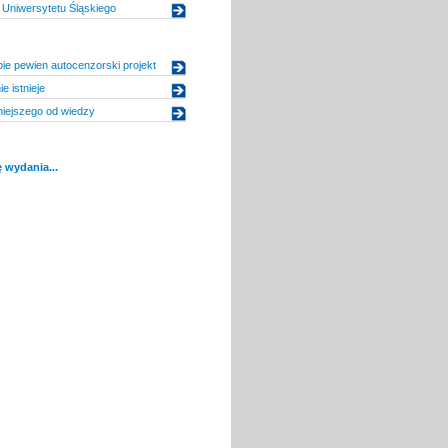
Uniwersytetu Śląskiego
ie pewien autocenzorski projekt
e istnieje
iejszego od wiedzy
 wydania...