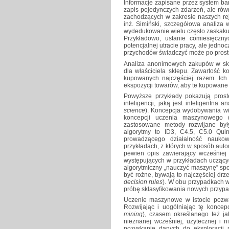
Informacje zapisane przez system b
zapis pojedynczych zdarzeń, ale rów
zachodzących w zakresie naszych re
inż. Simiński, szczegółowa analiza
wydedukowanie wielu często zaskakuj
Przykładowo, ustanie comiesięcz
potencjalnej utracie pracy, ale jedn
przychodów świadczyć może po prostu 
Analiza anonimowych zakupów w skl
dla właściciela sklepu. Zawartość
kupowanych najczęściej razem. Ich 
ekspozycji towarów, aby te kupowane 
Powyższe przykłady pokazują proste
inteligencji, jaką jest inteligentn
science
). Koncepcja wydobywania wi
koncepcji uczenia maszynowego
zastosowane metody rozwijane były
algorytmy to ID3, C4.5, C5.0 Qui
prowadzącego działalność nauk
przykładach, z których w sposób aut
pewien opis zawierający wcześniej 
występujących w przykładach uczący
algorytmiczny „nauczyć maszynę” sp
być rożne, bywają to najczęściej dr
decision rules
). W obu przypadkach 
próbę sklasyfikowania nowych przyp
Uczenie maszynowe w istocie pozw
Rozwijając i uogólniając tę koncep
mining
), czasem określanego też ja
nieznanej wcześniej, użytecznej i 
pozyskanie danych do eksploracji