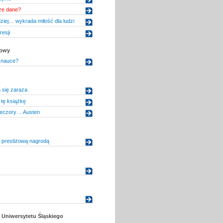
ze dane?
dziej… wykrada miłość dla ludzi
esji
kowy
 nauce?
 się zaraza
tę książkę
eczory… Austen
 prestiżową nagrodą
Uniwersytetu Śląskiego