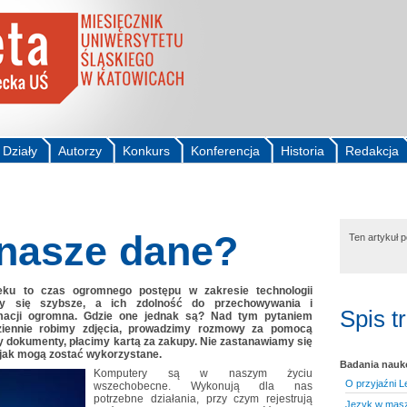
Działy
Autorzy
Konkurs
Konferencja
Historia
Redakcja
 nasze dane?
Ten artykuł 
eku to czas ogromnego postępu w zakresie technologii
ały się szybsze, a ich zdolność do przechowywania i
Spis t
rmacji ogromna. Gdzie one jednak są? Nad tym pytaniem
ziennie robimy zdjęcia, prowadzimy rozmowy za pomocą
 dokumenty, płacimy kartą za zakupy. Nie zastanawiamy się
i jak mogą zostać wykorzystane.
Badania nau
Komputery są w naszym życiu
O przyjaźni 
wszechobecne. Wykonują dla nas
potrzebne działania, przy czym rejestrują
Język w masz