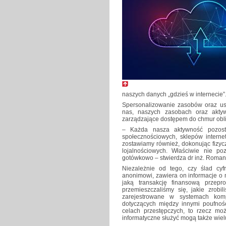
naszych danych „gdzieś w internecie”
Spersonalizowanie zasobów oraz us
nas, naszych zasobach oraz akty
zarządzające dostępem do chmur obli
– Każda nasza aktywność pozosta
społecznościowych, sklepów interne
zostawiamy również, dokonując fizycz
lojalnościowych. Właściwie nie po
gotówkowo – stwierdza dr inż. Roman S
Niezależnie od tego, czy ślad cyf
anonimowi, zawiera on informacje o n
jaką transakcję finansową przepr
przemieszczaliśmy się, jakie zrobi
zarejestrowane w systemach kom
dotyczących między innymi poufnośc
celach przestępczych, to rzecz moż
informatyczne służyć mogą także wiel