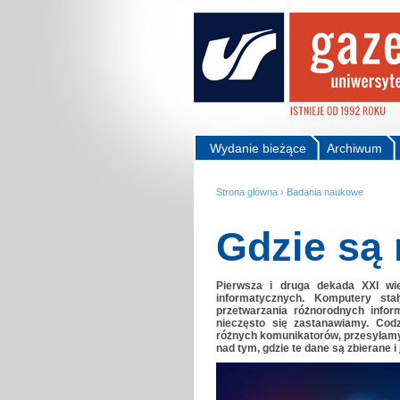
Wydanie bieżące
Archiwum
Strona główna
›
Badania naukowe
Gdzie są
Pierwsza i druga dekada XXI wi
informatycznych. Komputery st
przetwarzania różnorodnych info
nieczęsto się zastanawiamy. Cod
różnych komunikatorów, przesyłamy
nad tym, gdzie te dane są zbierane 