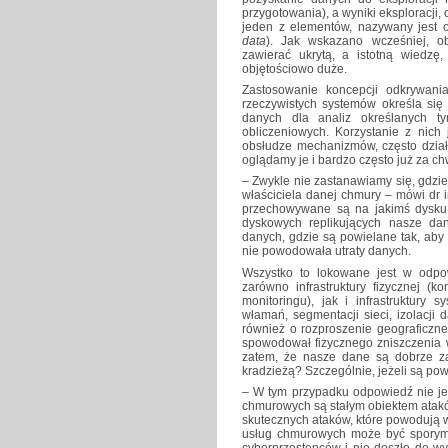
przygotowania), a wyniki eksploracji, 
jeden z elementów, nazywany jest
data
). Jak wskazano wcześniej, o
zawierać ukrytą, a istotną wiedzę
objętościowo duże.
Zastosowanie koncepcji odkrywan
rzeczywistych systemów określa s
danych dla analiz określanych 
obliczeniowych. Korzystanie z nich
obsłudze mechanizmów, często dział
oglądamy je i bardzo często już za c
– Zwykle nie zastanawiamy się, gdzie
właściciela danej chmury – mówi dr 
przechowywane są na jakimś dysku
dyskowych replikujących nasze da
danych, gdzie są powielane tak, ab
nie powodowała utraty danych.
Wszystko to lokowane jest w odpo
zarówno infrastruktury fizycznej (k
monitoringu), jak i infrastruktury 
włamań, segmentacji sieci, izolacji
również o rozproszenie geograficzne 
spowodował fizycznego zniszczenia w
zatem, że nasze dane są dobrze za
kradzieżą? Szczególnie, jeżeli są pow
– W tym przypadku odpowiedź nie je
chmurowych są stałym obiektem atakó
skutecznych ataków, które powodują 
usług chmurowych może być sporym
cyberprzestępców i nie doszło do w