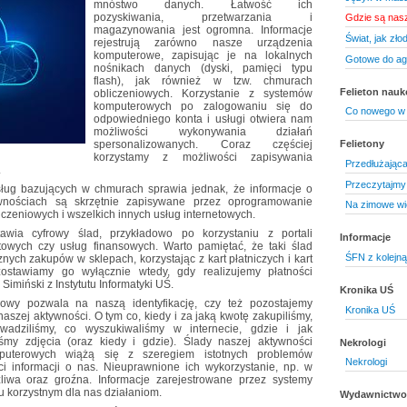
mnóstwo danych. Łatwość ich
pozyskiwania, przetwarzania i
Gdzie są nas
magazynowania jest ogromna. Informacje
Świat, jak zło
rejestrują zarówno nasze urządzenia
komputerowe, zapisując je na lokalnych
Gotowe do agr
nośnikach danych (dyski, pamięci typu
flash), jak również w tzw. chmurach
Felieton nau
obliczeniowych. Korzystanie z systemów
komputerowych po zalogowaniu się do
Co nowego w
odpowiedniego konta i usługi otwiera nam
możliwości wykonywania działań
spersonalizowanych. Coraz częściej
Felietony
korzystamy z możliwości zapisywania
Przedłużająca
.
Przeczytajmy 
ług bazujących w chmurach sprawia jednak, że informacje o
wnościach są skrzętnie zapisywane przez oprogramowanie
Na zimowe wi
czeniowych i wszelkich innych usług internetowych.
wia cyfrowy ślad, przykładowo po korzystaniu z portali
Informacje
towych czy usług finansowych. Warto pamiętać, że taki ślad
ŚFN z kolejną
nych zakupów w sklepach, korzystając z kart płatniczych i kart
zostawiamy go wyłącznie wtedy, gdy realizujemy płatności
imiński z Instytutu Informatyki UŚ.
Kronika UŚ
rowy pozwala na naszą identyfikację, czy też pozostajemy
Kronika UŚ
aszej aktywności. O tym co, kiedy i za jaką kwotę zakupiliśmy,
owadziliśmy, co wyszukiwaliśmy w internecie, gdzie i jak
liśmy zdjęcia (oraz kiedy i gdzie). Ślady naszej aktywności
Nekrologi
puterowych wiążą się z szeregiem istotnych problemów
Nekrologi
i informacji o nas. Nieuprawnione ich wykorzystanie, np. w
liwa oraz groźna. Informacje zarejestrowane przez systemy
u korzystnym dla nas działaniom.
Wydawnictwo 