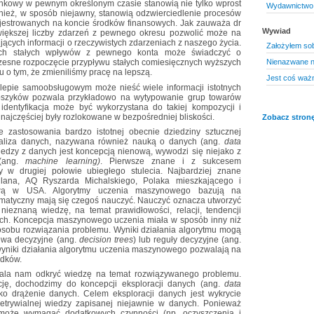
ankowy w pewnym określonym czasie stanowią nie tylko wprost
Wydawnictwo 
nież, w sposób niejawny, stanowią odzwierciedlenie procesów
jestrowanych na koncie środków finansowych. Jak zauważa dr
Wywiad
 większej liczby zdarzeń z pewnego okresu pozwolić może na
ących informacji o rzeczywistych zdarzeniach z naszego życia.
Założyłem sob
nych stałych wpływów z pewnego konta może świadczyć o
Nienazwane ni
oczesne rozpoczęcie przypływu stałych comiesięcznych wyższych
o tym, że zmieniliśmy pracę na lepszą.
Jest coś ważn
epie samoobsługowym może nieść wiele informacji istotnych
 koszyków pozwala przykładowo na wytypowanie grup towarów
identyfikacja może być wykorzystana do takiej kompozycji i
najczęściej były rozlokowane w bezpośredniej bliskości.
Zobacz stronę
 zastosowania bardzo istotnej obecnie dziedziny sztucznej
a analiza danych, nazywana również nauką o danych (ang.
data
edzy z danych jest koncepcją nienową, wywodzi się niejako z
 (ang.
machine learning)
. Pierwsze znane i z sukcesem
 w drugiej połowie ubiegłego stulecia. Najbardziej znane
nlana, AQ Ryszarda Michalskiego, Polaka mieszkającego i
ową w USA. Algorytmy uczenia maszynowego bazują na
omatyczny mają się czegoś nauczyć. Nauczyć oznacza utworzyć
nieznaną wiedzę, na temat prawidłowości, relacji, tendencji
ch. Koncepcja maszynowego uczenia miała w sposób inny niż
osobu rozwiązania problemu. Wyniki działania algorytmu mogą
zewa decyzyjne (ang.
decision trees
) lub reguły decyzyjne (ang.
wyniki działania algorytmu uczenia maszynowego pozwalają na
adków.
ala nam odkryć wiedzę na temat rozwiązywanego problemu.
cję, dochodzimy do koncepcji eksploracji danych (ang.
data
ko drążenie danych. Celem eksploracji danych jest wykrycie
nietrywialnej wiedzy zapisanej niejawnie w danych. Ponieważ
 może wymagać dodatkowych czynności (np. oczyszczenia i