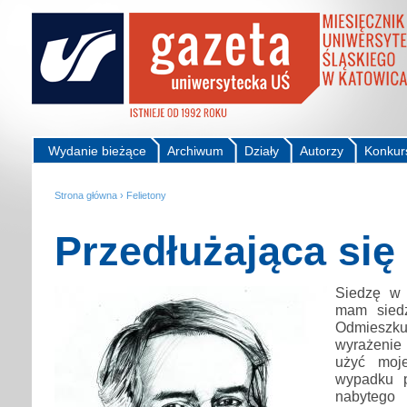
Wydanie bieżące
Archiwum
Działy
Autorzy
Konkur
Strona główna
›
Felietony
Przedłużająca się
Siedzę w 
mam siedz
Odmieszkuję
wyrażenie
użyć moj
wypadku 
nabytego