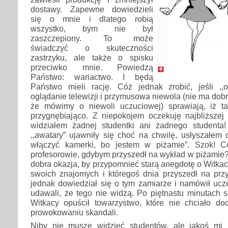
dostawy. Zapewne dowiedzieli
się o mnie i dlatego robią
wszystko, bym nie był
zaszczepiony. To może
świadczyć o skuteczności
zastrzyku, ale także o spisku
przeciwko mnie. Powiedzą
Państwo: wariactwo. I będą
Państwo mieli rację. Cóż jednak zrobić, jeśli ,,o
oglądanie telewizji i przymusowa niewola (nie ma dob
że mówimy o niewoli uczuciowej) sprawiają, iż ta
przygnębiająco. Z niepokojem oczekuję najbliższej 
widziałem żadnej studentki ani żadnego studenta
,,awatary” ujawniły się choć na chwilę, usłyszałem
włączyć kamerki, bo jestem w piżamie”. Szok! C
profesorowie, gdybym przyszedł na wykład w piżamie
dobra okazja, by przypomnieć starą anegdotę o Witka
swoich znajomych i któregoś dnia przyszedł na przy
jednak dowiedział się o tym zamiarze i namówił ucz
udawali, że tego nie widzą. Po piętnastu minutach 
Witkacy opuścił towarzystwo, które nie chciało do
prowokowaniu skandali.
Niby nie muszę widzieć studentów, ale jakoś mi 