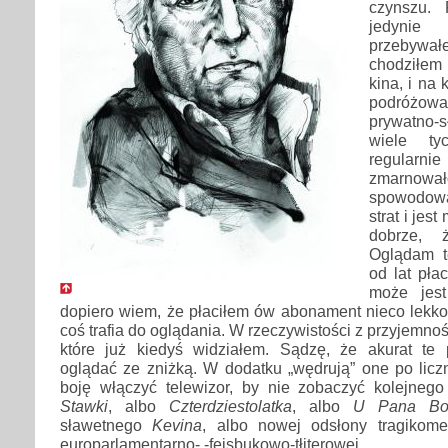
czynszu. 
jedyni
przebywa
chodziłem
kina, i na 
podróżo
prywatno
wiele ty
regularnie 
zmarnował
spowodował
strat i jes
dobrze, 
Oglądam te
od lat pła
może jest 
dopiero wiem, że płaciłem ów abonament nieco lekko
coś trafia do oglądania. W rzeczywistości z przyjemn
które już kiedyś widziałem. Sądzę, że akurat te
oglądać ze zniżką. W dodatku „wędrują” one po licz
boję włączyć telewizor, by nie zobaczyć kolejneg
Stawki
, albo
Czterdziestolatka
, albo
U Pana Bo
sławetnego
Kevina
, albo nowej odsłony tragikome
europarlamentarno- -fejsbukowo-tłiterowej.