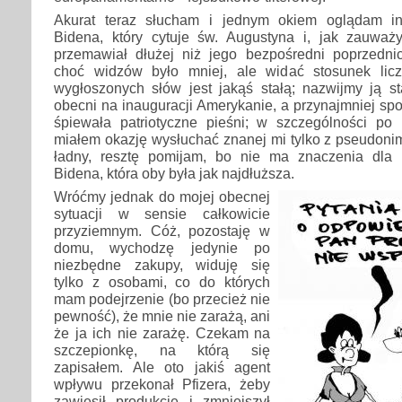
Akurat teraz słucham i jednym okiem oglądam in
Bidena, który cytuje św. Augustyna i, jak zauważy
przemawiał dłużej niż jego bezpośredni poprzednic
choć widzów było mniej, ale widać stosunek lic
wygłoszonych słów jest jakąś stałą; nazwijmy ją s
obecni na inauguracji Amerykanie, a przynajmniej spo
śpiewała patriotyczne pieśni; w szczególności po
miałem okazję wysłuchać znanej mi tylko z pseudoni
ładny, resztę pomijam, bo nie ma znaczenia dla 
Bidena, która oby była jak najdłuższa.
Wróćmy jednak do mojej obecnej
sytuacji w sensie całkowicie
przyziemnym. Cóż, pozostaję w
domu, wychodzę jedynie po
niezbędne zakupy, widuję się
tylko z osobami, co do których
mam podejrzenie (bo przecież nie
pewność), że mnie nie zarażą, ani
że ja ich nie zarażę. Czekam na
szczepionkę, na którą się
zapisałem. Ale oto jakiś agent
wpływu przekonał Pfizera, żeby
zawiesił produkcję i zmniejszył