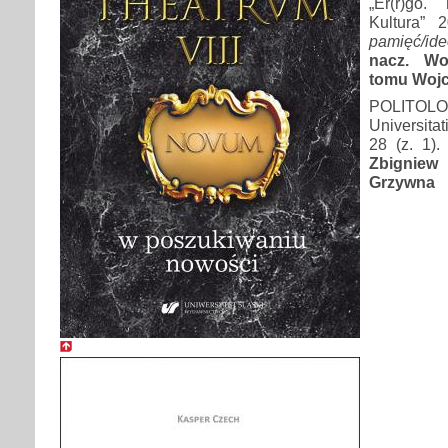
„Er(r)go. 
Kultura” 
pamięć/ide
nacz. Wo
tomu Wojc
POLITOLOG
Universitat
28 (z. 1)
Zbignie
Grzywna