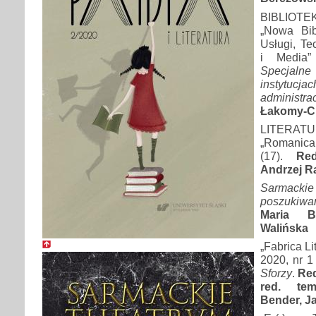
BIBLIOT
„Nowa Bib
Usługi, Te
i Media”
Specjalne 
instytucja
administrac
Łakomy-C
LITERAT
„Romanica 
(17).
Re
Andrzej R
Sarmackie
poszukiw
Maria B
Walińska
„Fabrica Li
2020, nr 1
Sforzy
.
Red
red. tem
Bender, J