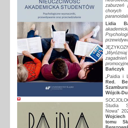
zaburzeń
chorych
paranoidal
Lidia Ba
akademic
Psycholo
przewidywa
JĘZYKOZ
„
Wyróżniaj 
zagadn
promocyjne
Bańczyk
„Paidia i 
Red. Ber
Szambur
Wójcik-D
SOCJOLOG
Studia S
Nowa” 202
Wojciech
tomu Sł
Berezowsk