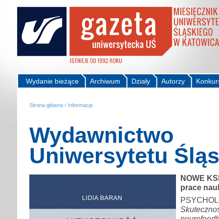
Wydanie bieżące
Archiwum
Działy
Autorzy
Konkur
Strona główna
›
Informacje
Wydawnictwo
Uniwersytetu Ślą
NOWE KS
prace na
PSYCHOL
Skute
neurofe