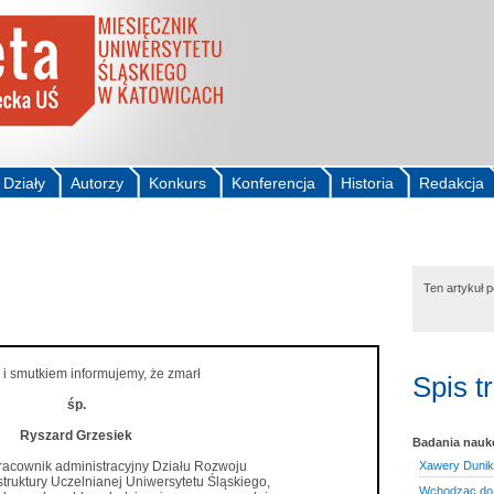
Działy
Autorzy
Konkurs
Konferencja
Historia
Redakcja
i
Ten artykuł 
 i smutkiem informujemy, że zmarł
Spis t
śp.
Ryszard Grzesiek
Badania nau
acownik administracyjny Działu Rozwoju
Xawery Duniko
astruktury Uczelnianej Uniwersytetu Śląskiego,
Wchodząc do 