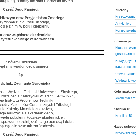
obrą radą, oddany ludziom i sprawom uczelni.
Cześć Jego Pamięci.
Felietony
Przeczytajmy 
jbliższym oraz Przyjaciołom Zmarłego
zy współczucia i żalu składają,
Antyk i loft
c się z nimi w bólu i cierpieniu,
Koniec świata
r oraz wspólnota akademicka
sytetu Śląskiego w Katowicach
Informacje
Klucz do wym
gospodarki p
Nowy język i
Z bólem i smutkiem
yjęliśmy wiadomość o śmierci
katastrofie ek
Uniwersyteck
śp.
Wydawnictwo 
. dr. hab. Zygmunta Surowiaka
Koła naukow
nika Wydziału Techniki Uniwersytetu Śląskiego,
 kształcenia nauczycieli w latach 1972–1974,
Akademia sre
ora Instytutu Problemów Techniki
tedry Materiałów Ceramicznych i Tribologii,
nie Katedry Materiałoznawstwa,
Kronika UŚ
ego nauczyciela akademickiego,
Kronika UŚ
ielu pokoleń młodzieży akademickiej,
 sprawom uczelni, służącego pomocą i dobrą
szącego się szacunkiem środowiska.
Nasze sukces
Królewski dłu
Cześć Jego Pamięci.