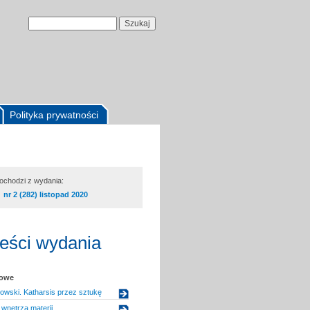
Polityka prywatności
pochodzi z wydania:
nr 2 (282) listopad 2020
reści wydania
kowe
wski. Katharsis przez sztukę
wnętrza materii