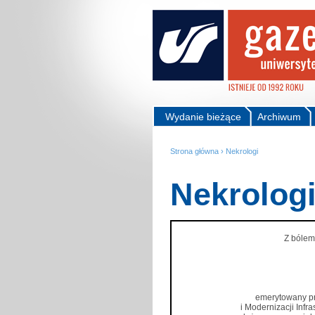
Wydanie bieżące
Archiwum
Strona główna
›
Nekrologi
Nekrolog
Z bólem
emerytowany pr
i Modernizacji Infr