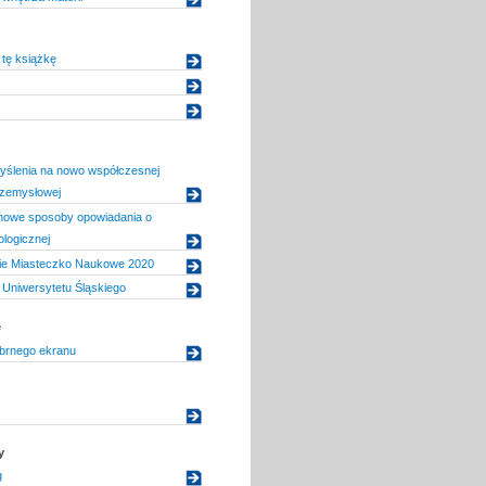
tę książkę
yślenia na nowo współczesnej
rzemysłowej
 nowe sposoby opowiadania o
ologicznej
ie Miasteczko Naukowe 2020
Uniwersytetu Śląskiego
e
brnego ekranu
y
g