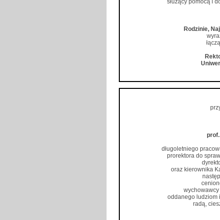
służący pomocą i d
Rodzinie, Na
wyra
łączą
Rekto
Uniwer
prz
prof
długoletniego pracow
prorektora do spraw
dyrekt
oraz kierownika Ka
następ
cenion
wychowawcy w
oddanego ludziom i
radą, cie