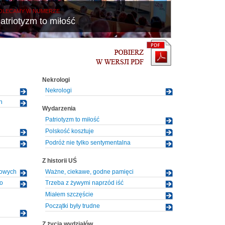
OLECAMY W NUMERZE
atriotyzm to miłość
Nekrologi
Nekrologi
h
Wydarzenia
Patriotyzm to miłość
Polskość kosztuje
Podróż nie tylko sentymentalna
Z historii UŚ
kowych
Ważne, ciekawe, godne pamięci
o
Trzeba z żywymi naprzód iść
Miałem szczęście
Początki były trudne
Z życia wydziałów