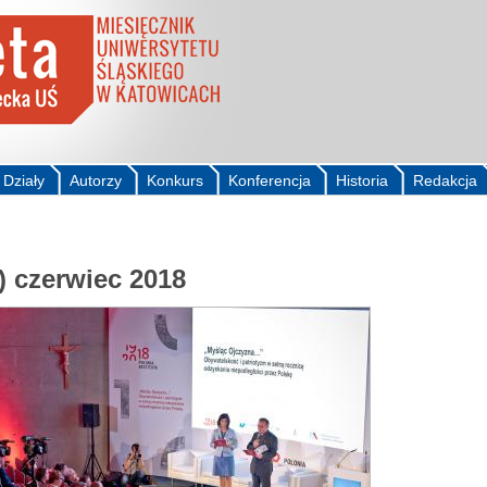
Działy
Autorzy
Konkurs
Konferencja
Historia
Redakcja
) czerwiec 2018