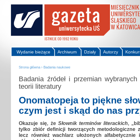
Wydanie bieżące
Archiwum
Działy
Autorzy
Konkur
Strona główna
›
Badania naukowe
Badania źródeł i przemian wybranych
teorii literatury
Onomatopeja to piękne sło
czym jest i skąd do nas pr
Okazuje się, że
Słownik terminów literackich
, „bi
tylko zbiór definicji tworzących metodologiczne
lecz również wachlarz ułożonych alfabetycznie 