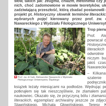
słów, takich jak:
zeugma, chiazm, metonimia
czy
p
nich, choć zadomowione w mowie teoretyków, u
zadziwiającą przeszłość, którą zbadać postanowili
projekt pt.
Historyczny słownik terminów literackic
wybranych pojęć
kierowany przez prof. zw. 
Nawareckiego z Wydziału Filologicznego Uniwersyt
Trop pierw
Prof. Al
powracał 
Historyczn
literackich
odwrotnie
niczym bu
jakiś cza
Nawarecki
– Kilkana
szaleni
Prof. zw. dr hab. Aleksander Nawarecki z Wydziału
Filologicznego Uniwersytetu Śląskiego
podręczni
książek leżały miesiącami na podłodze. Wędrując p
potknąłem się tak nieszczęśliwie, że złamałem p
naukowiec. Okazało się, że przyczyną bólu i złamani
literackich,
egzemplarz archiwalny jeszcze ze zdjęc
Sławińskiego, Michała Głowińskiego, Teresy K