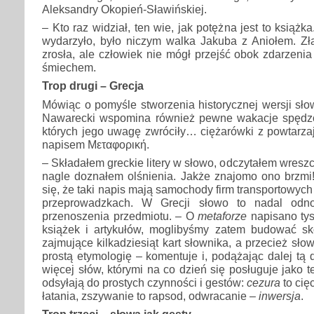
Aleksandry Okopień-Sławińskiej.
– Kto raz widział, ten wie, jak potężna jest to książ
wydarzyło, było niczym walka Jakuba z Aniołem. Zł
zrosła, ale człowiek nie mógł przejść obok zdarzenia
śmiechem.
Trop drugi – Grecja
Mówiąc o pomyśle stworzenia historycznej wersji słow
Nawarecki wspomina również pewne wakacje spędzo
których jego uwagę zwróciły… ciężarówki z powtarza
napisem Μεταφορική.
– Składałem greckie litery w słowo, odczytałem wreszc
nagle doznałem olśnienia. Jakże znajomo ono brzmi
się, że taki napis mają samochody firm transportowych
przeprowadzkach. W Grecji słowo to nadal odno
przenoszenia przedmiotu. – O
metaforze
napisano tys
książek i artykułów, moglibyśmy zatem budować sk
zajmujące kilkadziesiąt kart słownika, a przecież sł
prostą etymologię – komentuje i, podążając dalej tą 
więcej słów, którymi na co dzień się posługuje jako teo
odsyłają do prostych czynności i gestów:
cezura
to cię
łatania, zszywanie to rapsod, odwracanie –
inwersja
.