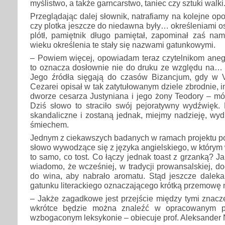
myślistwo, a także garncarstwo, taniec czy sztuki walki
Przeglądając dalej słownik, natrafiamy na kolejne op
czy plotka jeszcze do niedawna były… określeniami os
plótł, pamiętnik długo pamiętał, zapominał zaś nam
wieku określenia te stały się nazwami gatunkowymi.
– Powiem więcej, opowiadam teraz czytelnikom anegd
to oznacza dosłownie nie do druku ze względu na… n
Jego źródła sięgają do czasów Bizancjum, gdy w 
Cezarei opisał w tak zatytułowanym dziele zbrodnie, i
dworze cesarza Justyniana i jego żony Teodory – mówi
Dziś słowo to straciło swój pejoratywny wydźwięk.
skandaliczne i zostaną jednak, miejmy nadzieję, wy
śmiechem.
Jednym z ciekawszych badanych w ramach projektu poj
słowo wywodzące się z języka angielskiego, w którym 
to samo, co tost. Co łączy jednak toast z grzanką? J
wiadomo, że wcześniej, w tradycji prowansalskiej, 
do wina, aby nabrało aromatu. Stąd jeszcze daleka
gatunku literackiego oznaczającego krótką przemowę 
– Jakże zagadkowe jest przejście między tymi znacz
wkrótce będzie można znaleźć w opracowanym pr
wzbogaconym leksykonie – obiecuje prof. Aleksander 