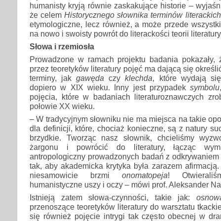
humanisty kryją równie zaskakujące historie – wyjaśn
że celem
Historycznego słownika terminów literackich
etymologiczne, lecz również, a może przede wszystki
na nowo i swoisty powrót do literackości teorii literatury
Słowa i rzemiosła
Prowadzone w ramach projektu badania pokazały, 
przez teoretyków literatury pojęć ma dającą się określi
terminy, jak
gawęda
czy
klechda
, które wydają si
dopiero w XIX wieku. Inny jest przypadek
symbolu
pojęcia, które w badaniach literaturoznawczych zro
połowie XX wieku.
– W tradycyjnym słowniku nie ma miejsca na takie opo
dla definicji, które, chociaż konieczne, są z natury s
brzydkie. Tworząc nasz słownik, chcieliśmy wyzw
żargonu i powrócić do literatury, łącząc wym
antropologiczny prowadzonych badań z odkrywaniem ź
tak, aby akademicka krytyka była zarazem afirmacją.
niesamowicie brzmi
onomatopeja
! Otwierali
humanistyczne uszy i oczy – mówi prof. Aleksander Na
Istnieją zatem słowa-czynności, takie jak:
osnow
przenoszące teoretyków literatury do warsztatu tkack
się również pojęcie intrygi tak często obecnej w dr