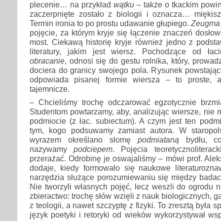
plecenie… na przykład
wątku
– także o tkackim powi
zaczerpnięte zostało z biologii i oznacza… miękisz
Termin ironia to po prostu udawanie głupiego.
Zeugma
pojęcie, za którym kryje się łączenie znaczeń dosłow
most. Ciekawą historię kryje również jedno z podst
literatury, jakim jest wiersz. Pochodzące od ła
obracanie
, odnosi się do gestu rolnika, który, prowa
dociera do granicy swojego pola. Rysunek powstając
odpowiada pisanej formie wiersza – to proste, 
tajemnicze.
– Chcieliśmy trochę odczarować egzotycznie brzmiąc
Studentom powtarzamy, aby, analizując wiersze, nie m
podmiocie (z łac. subiectum). A czym jest ten podmi
tym, kogo podsuwamy zamiast autora. W staropo
wyrazem określano słomę
podmiataną
bydłu, co
nazywamy
podciepem
. Pojęcia teoretycznolitera
przerażać. Odrobinę je oswajaliśmy – mówi prof. Ale
dodaje, kiedy formowało się naukowe literaturozna
narzędzia służące porozumiewaniu się między badacz
Nie tworzyli własnych pojęć, lecz weszli do ogrodu n
zbieractwo: trochę słów wzięli z nauk biologicznych, gar
z teologii, a nawet szczyptę z fizyki. To zresztą była 
język poetyki i retoryki od wieków wykorzystywał ws