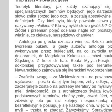
Trop trzeci – słowa jak gesty
Teoretyk literatury, jak każdy szanujący si
specjalistycznych terminów będących jego narzęd
słowo znika sprzed jego oczu, a zostają abstrakcyjne
definicjach. Czy ktoś pyta, kiedy powstało słowo
p
nazywamy
młotkiem
? Kto wymyślił słowo
gwóźdź
? O
źródeł i przemian pojęć odsłania nagle ich prostszy,
właśnie, co ciekawe, narzędziowy charakter.
– Antologia po grecku oznacza wieniec. Sztuka anto
tworzenia bukietu, a gesty autorów antologii pr
wykonywane przez bukieciarki, na co zwróciła 
doktorantek, dr Magdalena Kokoszka – mówi nauk
Śląskiego. Z kolei dr hab. Beata Mytych-Forajte
doktorskiej przygotowywanej także pod kierunk
Nawareckiego zajmowała się literackimi wyobrażenia
– Zwróciła uwagę – za Mickiewiczem – na powinow
myślistwo
. I poszła dalej tym tropem, żeby odkryć, 
zaczerpnięte zostało na potrzeby literatury od myśli
mieli świadomość, że z archaicznego świata łow
podstawowych terminów, choćby
pole, zwrot, ślad, 
zdziwiony, oto po raz kolejny niespodzianką o
bezrefleksyjnie posługuję się każdego dnia, więc w 
myśl – trzeba to zbadać. Zaryzykujmy! Sprawdźmy