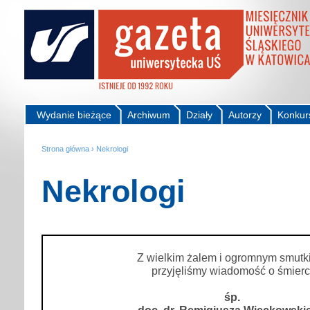
Wydanie bieżące
Archiwum
Działy
Autorzy
Konkur
Strona główna
›
Nekrologi
Nekrologi
Z wielkim żalem i ogromnym smut
przyjęliśmy wiadomość o śmierc
śp.
doc. dr. Remigiusza Więckowski