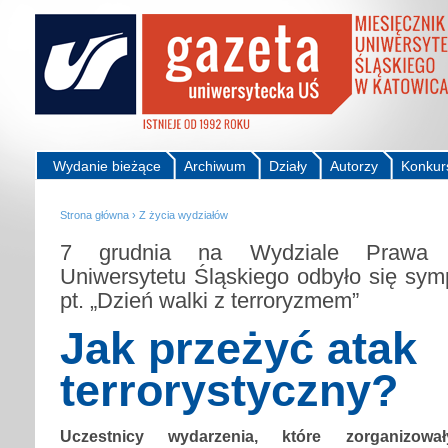
Wydanie bieżące
Archiwum
Działy
Autorzy
Konkur
Strona główna
›
Z życia wydziałów
7 grudnia na Wydziale Prawa i 
Uniwersytetu Śląskiego odbyło się s
pt. „Dzień walki z terroryzmem”
Jak przeżyć atak
terrorystyczny?
Uczestnicy wydarzenia, które zorganizo