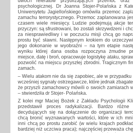
dwóch referatów przybliżających przemoc oraz 
psychologicznej. Dr Joanna Stojer-Polańska z Kat
Uniwersytetu Jagiellońskiego omówiła przemoc zap
zamachu terrorystycznego. Przemoc zaplanowana jest
czasem wiele miesięcy. Ludzie podejmują akcje ter
przyczyn: są sfrustrowani, bo zostali skrzywdzeni i ch
za niesprawiedliwy i w poczuciu misji chcą go nap
prostu być sławni. Następnym krokiem do urzeczywi
jego dokonanie w wyobraźni – na tym etapie nastę
wyniku której dana osoba rozpoczyna żmudne pr
miejsce, datę i broń, opracowuje logistykę ataku, spr
pozwolić na miejscu przyszłej zbrodni. Tragicznym fi
zamach.
– Wielu atakom nie da się zapobiec, ale w przypadku 
wcześniej sygnały ostrzegawcze, które jednak zbagate
że przyszli zamachowcy mówili o swoich zamiarach w
– stwierdziła dr Stojer- Polańska.
Z kolei mgr Maciej Bożek z Zakładu Psychologii Kl
przedstawił proces radykalizacji. Bardzo różn
decydujących się na dołączenie do organizacji terro
chcą bronić wyznawanych wartości, które w ich mn
inni chcą po prostu zarobić (w wielu krajach podkł
bardziej niż uczciwa praca); najczęściej przeważa ch