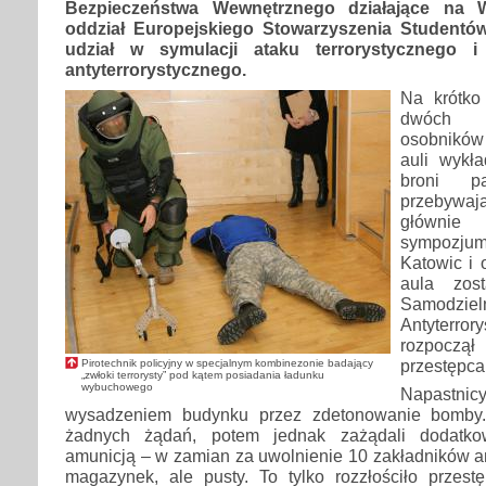
Bezpieczeństwa Wewnętrznego działające na W
oddział Europejskiego Stowarzyszenia Studentó
udział w symulacji ataku terrorystycznego i 
antyterrorystycznego.
Na krótko
dwóch 
osobników
auli wykł
broni pa
przebywaj
głównie
sympozjum
Katowic i 
aula zos
Samodzi
Antyterror
rozpocz
przestępca
Pirotechnik policyjny w specjalnym kombinezonie badający
„zwłoki terrorysty” pod kątem posiadania ładunku
wybuchowego
Napast
wysadzeniem budynku przez zdetonowanie bomby. 
żadnych żądań, potem jednak zażądali dodatk
amunicją – w zamian za uwolnienie 10 zakładników ant
magazynek, ale pusty. To tylko rozzłościło przestę