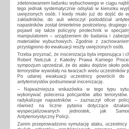
zdetonowaniem ładunku wybuchowego w ciągu najbli
tego jednak systematycznie odsyłali w kierunku wyjś
uwięzionych osób. I kiedy miało już do dojść do e
zakładników, do auli wkroczył pododdział antyte
napastników został śmiertelnie postrzelony, drugiego
pojawił się także policyjny pirotechnik w specja
manipulatorem – urządzeniem do badania i zabezp
materiałów wybuchowych. Zgodnie z zachowaniem
przystąpiono do ewakuacji reszty uwięzionych osób.
Trzeba przyznać, że inscenizacja była imponująca i c
Robert Netczuk z Katedry Prawa Karnego Proce
sympozjum uprzedzał, że do ataku dojdzie około połu
terrorystów wywołały na twarzach wielu uczestników 
Po udanej ewakuacji uczestnicy powrócili do 
antyterrorystów podsumował inscenizację.
– Najważniejsza wskazówka w tego typu sytua
wykonywać polecenia policjantów albo terrorystów
radykalizuje napastników – zaznaczył oficer policj
również na liczne pytania dotyczące działan
wyspecjalizowanych jednostek, jak Samod
Antyterrorystyczny Policji.
Zanim przeprowadzono symulację ataku, uczestnicy