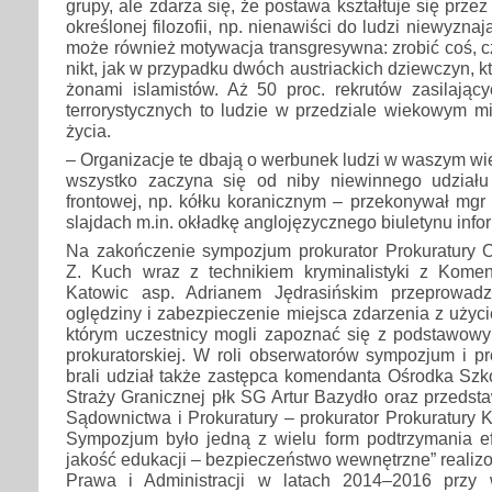
grupy, ale zdarza się, że postawa kształtuje się prze
określonej filozofii, np. nienawiści do ludzi niewyzna
może również motywacja transgresywna: zrobić coś, cz
nikt, jak w przypadku dwóch austriackich dziewczyn, k
żonami islamistów. Aż 50 proc. rekrutów zasilający
terrorystycznych to ludzie w przedziale wiekowym m
życia.
– Organizacje te dbają o werbunek ludzi w waszym wiek
wszystko zaczyna się od niby niewinnego udziału 
frontowej, np. kółku koranicznym – przekonywał mgr
slajdach m.in. okładkę anglojęzycznego biuletynu info
Na zakończenie sympozjum prokurator Prokuratury
Z. Kuch wraz z technikiem kryminalistyki z Komend
Katowic asp. Adrianem Jędrasińskim przeprowadz
oględziny i zabezpieczenie miejsca zdarzenia z użyci
którym uczestnicy mogli zapoznać się z podstawow
prokuratorskiej. W roli obserwatorów sympozjum i p
brali udział także zastępca komendanta Ośrodka Szk
Straży Granicznej płk SG Artur Bazydło oraz przedsta
Sądownictwa i Prokuratury – prokurator Prokuratury K
Sympozjum było jedną z wielu form podtrzymania e
jakość edukacji – bezpieczeństwo wewnętrzne” reali
Prawa i Administracji w latach 2014–2016 przy