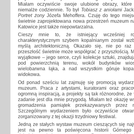
Miałam oczywiście swoje ulubione obrazy, któr
niemalże codziennie. To był
Tobiasz z aniołami
Jack
Portret żony
Józefa Mehoffera. Czuję do tego miejs
świetnie zaprojektowana nowa przestrzeń muzeum 
Katowice jest także niepowtarzalna.
Cieszy mnie to, że istniejący wcześniej 
charakterystycznym szybem kopalnianym został w
myślą architektoniczną. Okazało się, nie po raz
przeszłość świetnie może współgrać z przyszłością. M
wyjątkowe – jego serce, czyli kolekcje sztuki, znajd
pod powierzchnią terenu, wokół budynków wio
wielobarwna łąka, a nad wszystkim góruje kopa
widokowa.
Od ponad sześciu lat zajmuję się promocją wydar
muzeum. Praca z artystami, kuratorami oraz prac
ogromną inspiracją, a projekty są tak różnorodne, ż
zadanie jest dla mnie przygodą. Miałam też okazję 
gromadzenia pamiątek przekazywanych przez m
Szczególnym wydarzeniem było oczywiście otwar
zorganizowany z tej okazji trzydniowy festiwal.
Jedną ze stałych wystaw muzeum cieszących się naj
jest na pewno ta poświęcona historii Górnego 