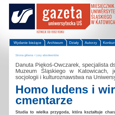
Wydanie bieżące
Archiwum
Działy
Autorzy
Konkur
Strona główna
›
Losy absolwentów
Danuta Piękoś-Owczarek, specjalista ds.
Muzeum Śląskiego w Katowicach, je
socjologii i kulturoznawstwa na Uniwers
Homo ludens i wir
cmentarze
Studia to wielka przygoda, która kształtuje cha