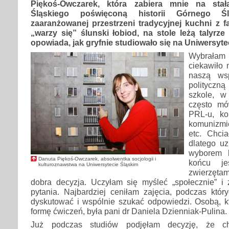
Piękoś-Owczarek, która zabiera mnie na st
Śląskiego poświęconą historii Górnego 
zaaranżowanej przestrzeni tradycyjnej kuchni z 
„warzy się” ślunski łobiod, na stole leżą talyrze
opowiada, jak gryfnie studiowało się na Uniwersyte
Wybrałam 
ciekawiło 
naszą wsp
politycz
szkole, 
często mó
PRL-u, ko
komunizmie
etc. Chci
dlatego u
wyborem b
Danuta Piękoś-Owczarek, absolwentka socjologii i
końcu je
kulturoznawstwa na Uniwersytecie Śląskim
zwierzętam
dobra decyzja. Uczyłam się myśleć „społecznie” 
pytania. Najbardziej ceniłam zajęcia, podczas któ
dyskutować i wspólnie szukać odpowiedzi. Osobą, k
formę ćwiczeń, była pani dr Daniela Dzienniak-Pulina.
Już podczas studiów podjęłam decyzję, że ch