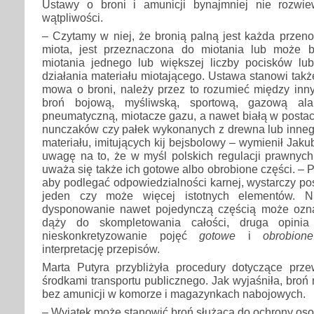
Ustawy o broni i amunicji bynajmniej nie rozwi
wątpliwości.
– Czytamy w niej, że bronią palną jest każda przeno
miota, jest przeznaczona do miotania lub może 
miotania jednego lub większej liczby pocisków lu
działania materiału miotającego. Ustawa stanowi także,
mowa o broni, należy przez to rozumieć między inny
broń bojową, myśliwską, sportową, gazową al
pneumatyczną, miotacze gazu, a nawet białą w postaci
nunczaków czy pałek wykonanych z drewna lub innego
materiału, imitujących kij bejsbolowy – wymienił Jak
uwagę na to, że w myśl polskich regulacji prawnych
uważa się także ich gotowe albo obrobione części. – P
aby podlegać odpowiedzialności karnej, wystarczy p
jeden czy może więcej istotnych elementów. Ni
dysponowanie nawet pojedynczą częścią może ozn
dąży do skompletowania całości, druga opinia 
nieskonkretyzowanie pojęć
gotowe
i
obrobione
interpretację przepisów.
Marta Putyra przybliżyła procedury dotyczące prze
środkami transportu publicznego. Jak wyjaśniła, broń
bez amunicji w komorze i magazynkach nabojowych.
– Wyjątek może stanowić broń służąca do ochrony osob