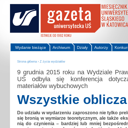
Wydanie bieżące
Archiwum
Działy
Autorzy
Konkur
Strona główna
›
Z życia wydziałów
9 grudnia 2015 roku na Wydziale Prawa
UŚ odbyła się konferencja dotycz
materiałów wybuchowych
Wszystkie oblicza
Do udziału w wydarzeniu zaproszono nie tylko pr
się bronią w wymiarze teoretycznym, ale także eks
nią do czynienia – bardziej lub mniej bezpośred