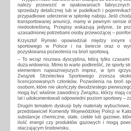
należy przewozić w opakowaniach fabrycznych
sprzedaży detalicznej lub w pudełkach i pojemnikach
przypadkowe uderzenie w spłonkę naboju. Jeśli chodz
transportowanej amunicji, mamy w pewnym sensie do
niedookreśloną. Przepisy wskazują jedynie, że prz
uzasadnionej potrzebami osoby przewożącej – poinfo
Krzysztof Rymski opowiedział między innymi o 
sportowego w Polsce i na świecie oraz o wym
pozyskiwania pozwolenia na broń sportową.
– To wciąż niszowa dyscyplina, którą tylko czasami 
duża widownia. Mimo to warto podkreślić, że sporty s
elementem najważniejszych imprez, w tym igrzysk
Związek Strzelectwa Sportowego zrzesza około
licencjonowanych członków. Pozwolenia na broń sp
osobom, które nie ukończyły dwudziestego pierwszego
mogą być właśnie zawodnicy Związku, którzy mają co
lat i udokumentowali odpowiedni poziom sportowy – z
Drugim tematem dyskusji były materiały wybuchowe, 
przedstawiciel Komendy Wojewódzkiej Policji w Kato
substancje chemiczne, stałe, ciekłe lub gazowe, kt
ilość energii czy produktów gazowych i mogą pow
otaczającym środowisku.