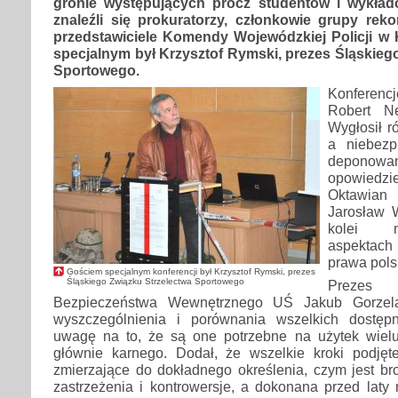
gronie występujących prócz studentów i wykła
znaleźli się prokuratorzy, członkowie grupy reko
przedstawiciele Komendy Wojewódzkiej Policji w
specjalnym był Krzysztof Rymski, prezes Śląskieg
Sportowego.
Konferenc
Robert N
Wygłosił ró
a niebezp
deponowan
opowiedzi
Oktawian 
Jarosław W
kolei n
aspektach 
prawa pols
Gościem specjalnym konferencji był Krzysztof Rymski, prezes
Śląskiego Związku Strzelectwa Sportowego
Prezes
Bezpieczeństwa Wewnętrznego UŚ Jakub Gorzela
wyszczególnienia i porównania wszelkich dostępny
uwagę na to, że są one potrzebne na użytek wiel
głównie karnego. Dodał, że wszelkie kroki podję
zmierzające do dokładnego określenia, czym jest br
zastrzeżenia i kontrowersje, a dokonana przed laty