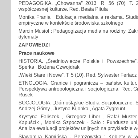
PEDAGOGIKA. „Chowanna” 2013. R. 56 (70). T. 2
współczesnej kulturze. Red. Beata Pituła
Monika Frania : Edukacja medialna a reklama. Studia
empiryczne w kontekście środowiska szkolnego
Marcin Musioł : Pedagogizacja medialna rodziny. Za
dylematy
ZAPOWIEDZI
Prace naukowe
HISTORIA. „Średniowiecze Polskie i Powszechne”.
Sperka , Bożena Czwojdrak
„Wieki Stare i Nowe”. T. 5 (10). Red. Sylwester Fertacz
ETNOLOGIA. Granice i pogranicza – państw, kultur, 
Perspektywa antropologiczna i socjologiczna. Red. G
Rusek
SOCJOLOGIA. „Górnośląskie Studia Socjologiczne. Se
Andrzej Górny , Justyna Kijonka , Agata Zygmunt
Krystyna Faliszek , Grzegorz Libor , Rafał Muste
Kapuścik , Monika Szpoczek - Sało : Fundusze uni
Analiza ewaluacji projektów unijnych na przykładzie 
Sławomira Kamińska - Berezowska : Kobiety w w