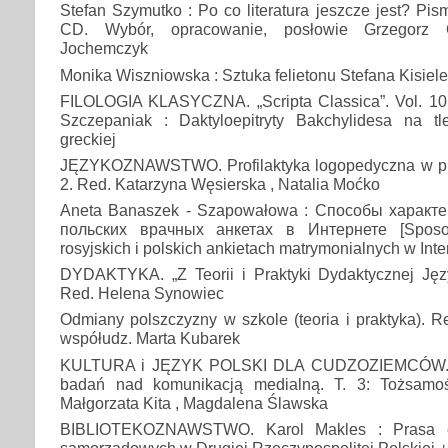
Stefan Szymutko : Po co literatura jeszcze jest? Pis
CD. Wybór, opracowanie, posłowie Grzegorz O
Jochemczyk
Monika Wiszniowska : Sztuka felietonu Stefana Kisiel
FILOLOGIA KLASYCZNA. „Scripta Classica”. Vol. 1
Szczepaniak : Daktyloepitryty Bakchylidesa na tl
greckiej
JĘZYKOZNAWSTWO. Profilaktyka logopedyczna w pra
2. Red. Katarzyna Węsierska , Natalia Moćko
Aneta Banaszek - Szapowałowa : Cпособы характер
польских врачных анкетах в Интернете [Sposob
rosyjskich i polskich ankietach matrymonialnych w Inte
DYDAKTYKA. „Z Teorii i Praktyki Dydaktycznej Języ
Red. Helena Synowiec
Odmiany polszczyzny w szkole (teoria i praktyka). 
współudz. Marta Kubarek
KULTURA i JĘZYK POLSKI DLA CUDZOZIEMCÓW. Tr
badań nad komunikacją medialną. T. 3: Tożsamoś
Małgorzata Kita , Magdalena Ślawska
BIBLIOTEKOZNAWSTWO. Karol Makles : Prasa ce
samorządowych w Drugiej Rzeczypospolitej Polskiej +