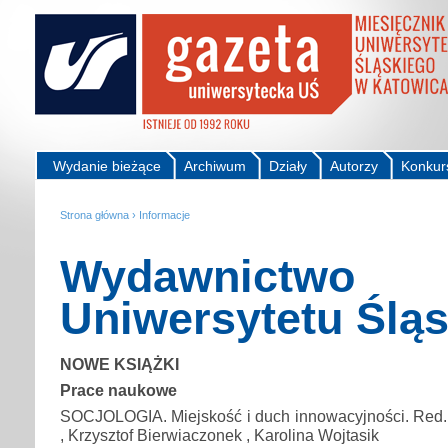
Wydanie bieżące
Archiwum
Działy
Autorzy
Konkur
Strona główna
›
Informacje
Wydawnictwo
Uniwersytetu Ślą
NOWE KSIĄŻKI
Prace naukowe
SOCJOLOGIA. Miejskość i duch innowacyjności. Red.
, Krzysztof Bierwiaczonek , Karolina Wojtasik