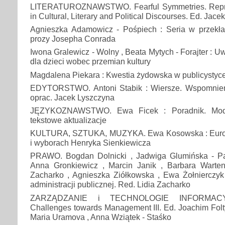
LITERATUROZNAWSTWO. Fearful Symmetries. Repres
in Cultural, Literary and Political Discourses. Ed. Jac
Agnieszka Adamowicz - Pośpiech : Seria w przekład
prozy Josepha Conrada
Iwona Gralewicz - Wolny , Beata Mytych - Forajter : U
dla dzieci wobec przemian kultury
Magdalena Piekara : Kwestia żydowska w publicystyc
EDYTORSTWO. Antoni Stabik : Wiersze. Wspomnieni
oprac. Jacek Lyszczyna
JĘZYKOZNAWSTWO. Ewa Ficek : Poradnik. Mode
tekstowe aktualizacje
KULTURA, SZTUKA, MUZYKA. Ewa Kosowska : Euros
i wyborach Henryka Sienkiewicza
PRAWO. Bogdan Dolnicki , Jadwiga Glumińska - Pa
Anna Gronkiewicz , Marcin Janik , Barbara Warte
Zacharko , Agnieszka Ziółkowska , Ewa Żołnierczyk
administracji publicznej. Red. Lidia Zacharko
ZARZĄDZANIE i TECHNOLOGIE INFORMACYJ
Challenges towards Management III. Ed. Joachim Folty
Maria Uramova , Anna Wziątek - Staśko