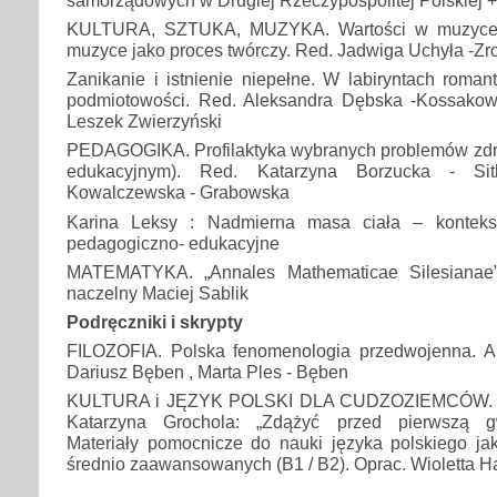
KULTURA, SZTUKA, MUZYKA. Wartości w muzyce. T
muzyce jako proces twórczy. Red. Jadwiga Uchyła -Zr
Zanikanie i istnienie niepełne. W labiryntach roman
podmiotowości. Red. Aleksandra Dębska -Kossakow
Leszek Zwierzyński
PEDAGOGIKA. Profilaktyka wybranych problemów zd
edukacyjnym). Red. Katarzyna Borzucka - Sit
Kowalczewska - Grabowska
Karina Leksy : Nadmierna masa ciała – konteks
pedagogiczno- edukacyjne
MATEMATYKA. „Annales Mathematicae Silesianae”
naczelny Maciej Sablik
Podręczniki i skrypty
FILOZOFIA. Polska fenomenologia przedwojenna. An
Dariusz Bęben , Marta Ples - Bęben
KULTURA i JĘZYK POLSKI DLA CUDZOZIEMCÓW. Czyt
Katarzyna Grochola: „Zdążyć przed pierwszą gw
Materiały pomocnicze do nauki języka polskiego ja
średnio zaawansowanych (B1 / B2). Oprac. Wioletta H