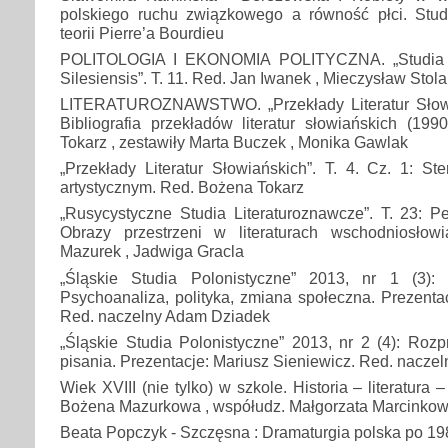
polskiego ruchu związkowego a równość płci. Stu
teorii Pierre’a Bourdieu
POLITOLOGIA I EKONOMIA POLITYCZNA. „Studia Pol
Silesiensis”. T. 11. Red. Jan Iwanek , Mieczysław Stol
LITERATUROZNAWSTWO. „Przekłady Literatur Słowia
Bibliografia przekładów literatur słowiańskich (19
Tokarz , zestawiły Marta Buczek , Monika Gawlak
„Przekłady Literatur Słowiańskich”. T. 4. Cz. 1: St
artystycznym. Red. Bożena Tokarz
„Rusycystyczne Studia Literaturoznawcze”. T. 23: P
Obrazy przestrzeni w literaturach wschodniosłow
Mazurek , Jadwiga Gracla
„Śląskie Studia Polonistyczne” 2013, nr 1 (3): 
Psychoanaliza, polityka, zmiana społeczna. Prezentac
Red. naczelny Adam Dziadek
„Śląskie Studia Polonistyczne” 2013, nr 2 (4): Rozp
pisania. Prezentacje: Mariusz Sieniewicz. Red. nacz
Wiek XVIII (nie tylko) w szkole. Historia – literatura 
Bożena Mazurkowa , współudz. Małgorzata Marcinko
Beata Popczyk - Szczęsna : Dramaturgia polska po 19