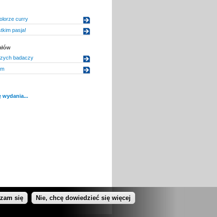
olorze curry
tkim pasja!
ałów
zych badaczy
em
 wydania...
dzam się
Nie, chcę dowiedzieć się więcej