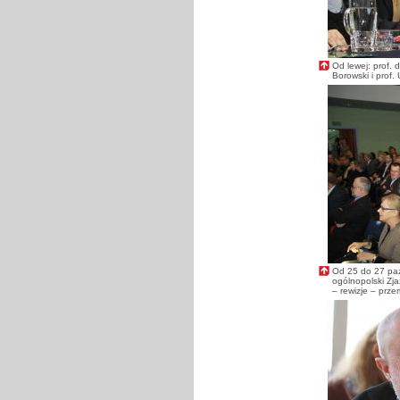
Od lewej: prof. 
Borowski i prof.
Od 25 do 27 paź
ogólnopolski Zja
– rewizje – prze