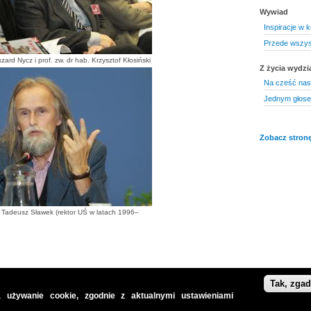
Wywiad
Inspiracje w k
Przede wszys
zard Nycz i prof. zw. dr hab. Krzysztof Kłosiński
Z życia wydzi
Na cześć nas
Jednym głos
Zobacz stronę
b. Tadeusz Sławek (rektor UŚ w latach 1996–
Tak, zga
 używanie cookie, zgodnie z aktualnymi ustawieniami