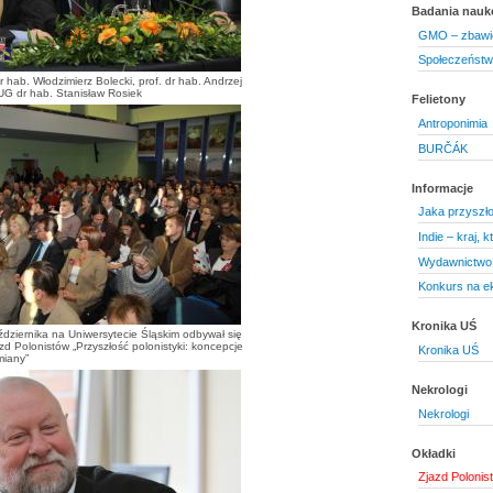
Badania nau
GMO – zbawie
Społeczeństwo
dr hab. Włodzimierz Bolecki, prof. dr hab. Andrzej
 UG dr hab. Stanisław Rosiek
Felietony
Antroponimia
BURČÁK
Informacje
Jaka przyszło
Indie – kraj, 
Wydawnictwo 
Konkurs na ek
Kronika UŚ
dziernika na Uniwersytecie Śląskim odbywał się
zd Polonistów „Przyszłość polonistyki: koncepcje
Kronika UŚ
miany”
Nekrologi
Nekrologi
Okładki
Zjazd Polonis