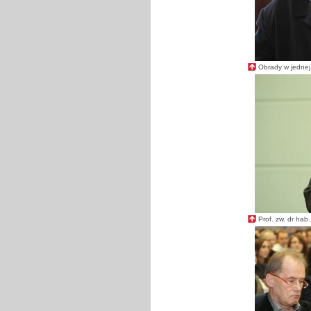
Obrady w jednej 
Prof. zw. dr hab