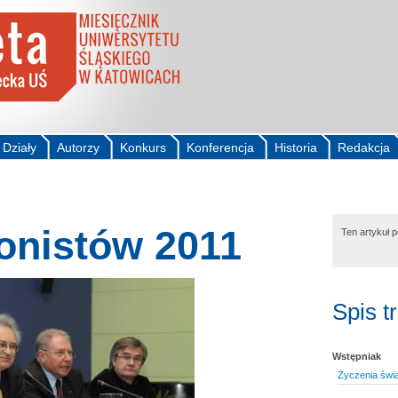
Działy
Autorzy
Konkurs
Konferencja
Historia
Redakcja
onistów 2011
Ten artykuł 
Spis t
Wstępniak
Życzenia świ