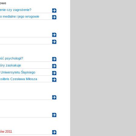
kowe
nie czy zagrożenie?
 medialne i jego wrogowie
ść psychologii?
który zaskakuje
Uniwersytetu Śląskiego
slibris Czesława Miłosza
tów 2011