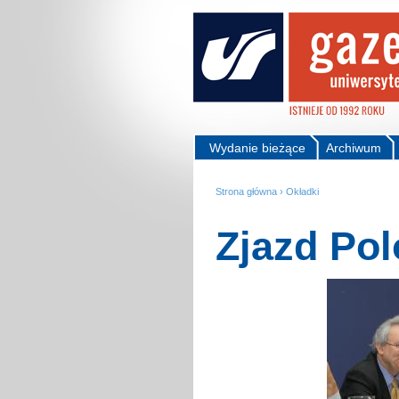
Wydanie bieżące
Archiwum
Strona główna
›
Okładki
Zjazd Pol