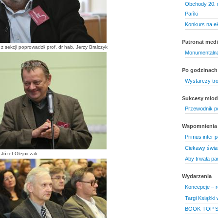
Obchody 20. r
Pańki
Konkurs na ek
Patronat medi
z sekcji poprowadził prof. dr hab. Jerzy Bralczyk
Monumentalna
Po godzinach
Wystarczy tr
Sukcesy mło
Przewodnik po
Wspomnienia
Primus inter 
Ciekawy świat
. Józef Olejniczak
Aby trwała pa
Wydarzenia
Koncepcje – r
Targi Książki
BOOK-TOP S