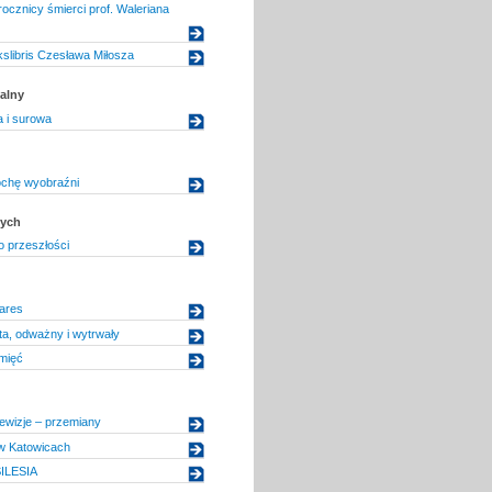
ocznicy śmierci prof. Waleriana
slibris Czesława Miłosza
alny
 i surowa
ochę wyobraźni
dych
 przeszłości
pares
a, odważny i wytrwały
mięć
ewizje – przemiany
 w Katowicach
ILESIA