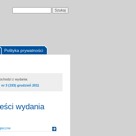
Polityka prywatności
pochodzi z wydania:
nr 3 (193) grudzień 2011
reści wydania
ąteczne