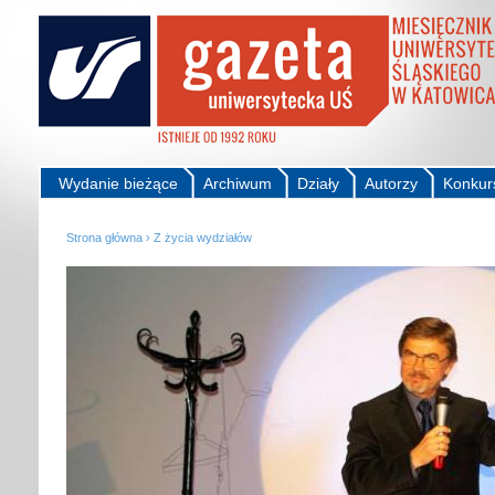
Wydanie bieżące
Archiwum
Działy
Autorzy
Konkur
Strona główna
›
Z życia wydziałów