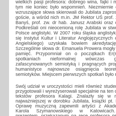
wielkich pa
sji profesora: dobrego wina, fajki i
tym nie koniec było wspomnień. Niezmiernie 
wzruszające słowa skierowali do Jubilata zapro
goście, a wśród nich m.in. JM Rektor UŚ prof.
Banyś, prof. zw. dr hab. Janusz Arabski oraz
Podkreślali oni nieocenioną rolę Jubilata w stw
Polsce anglistyki. W 2007 roku śląska anglistyk
się Instytut Kultur i Literatur Anglojęzycznych
Angielskiego) uzyskała bowiem akredytacj
Szczególnie słowa dr. Emanuela Prowera mogł
pamięć. Przypomniał on o początkach Er(r
spotkaniach nieformalnej wówczas g
zafascynowanych semiotyką i pragnących pro
humanistyce najnowsze osiągnięcia teoret
semiotyków. Miejscem pierwszych spotkań było m
Swój udział w uroczystości mieli również studen
przygotowali i wyreżyserowali specjalnie na ten
tekstów profesora Kalagi. Znalazły się w n
najważniejszej w dorobku Jubilata, książki pt
Oprawę muzyczną zapewnili artyści z Akad
Karola Szymanowskiego w Katowicach.
prezentem, przekazanym na ręce profesora pr