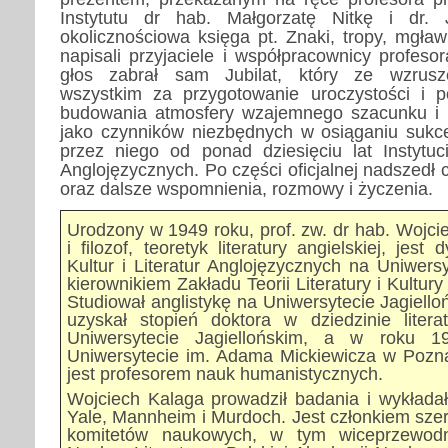
Instytutu dr hab. Małgorzatę Nitkę i dr.
okolicznościowa księga pt. Znaki, tropy, mgławi
napisali przyjaciele i współpracownicy profeso
głos zabrał sam Jubilat, który ze wzrusz
wszystkim za przygotowanie uroczystości i p
budowania atmosfery wzajemnego szacunku i p
jako czynników niezbędnych w osiąganiu suk
przez niego od ponad dziesięciu lat Instytuci
Anglojęzycznych. Po części oficjalnej nadszedł
oraz dalsze wspomnienia, rozmowy i życzenia.
Urodzony w 1949 roku, prof. zw. dr hab. Wojcie
i filozof, teoretyk literatury angielskiej, jest 
Kultur i Literatur Anglojęzycznych na Uniwers
kierownikiem Zakładu Teorii Literatury i Kultury
Studiował anglistykę na Uniwersytecie Jagiell
uzyskał stopień doktora w dziedzinie literat
Uniwersytecie Jagiellońskim, a w roku 19
Uniwersytecie im. Adama Mickiewicza w Pozn
jest profesorem nauk humanistycznych.
Wojciech Kalaga prowadził badania i wykładał
Yale, Mannheim i Murdoch. Jest członkiem sze
komitetów naukowych, w tym wiceprzewodn