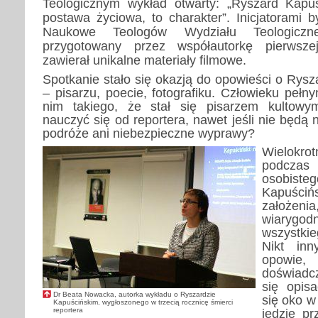
Teologicznym wykład otwarty: „Ryszard Kapuś
postawa życiowa, to charakter”. Inicjatorami 
Naukowe Teologów Wydziału Teologicz
przygotowany przez współautorkę pierwszej 
zawierał unikalne materiały filmowe.
Spotkanie stało się okazją do opowieści o Rys
– pisarzu, poecie, fotografiku. Człowieku pełn
nim takiego, że stał się pisarzem kulto
nauczyć się od reportera, nawet jeśli nie będ
podróże ani niebezpieczne wyprawy?
Wielokro
podczas 
osobiste
Kapuści
założeni
wiarygo
wszystk
Nikt in
opowi
doświadcz
się opis
Dr Beata Nowacka, autorka wykładu o Ryszardzie
się oko w
Kapuścińskim, wygłoszonego w trzecią rocznicę śmierci
reportera
jedzie pr