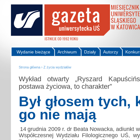
Wydanie bieżące
Archiwum
Działy
Autorzy
Konkur
Strona główna
›
Z życia wydziałów
Wykład otwarty „Ryszard Kapuścińs
postawa życiowa, to charakter”
Był głosem tych, 
go nie mają
14
grudnia 2009 r. dr Beata Nowacka, adiunkt w 
Współczesnej Wydziału Filologicznego UŚ, wy