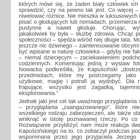
których mówi się, że żaden biały człowiek ich
sprawdzić, czy na pewno tak jest. Co więcej –
niwelować różnice. Nie mieszka w luksusowych 
pisać o głodujących lub nomadach, przemierza r
pustynne a nawet głoduje. Chorując, wy
jakakolwiek by była – służbę zdrowia. Chcąc po
społeczności – spędza wśród niej długie lata. M
jeszcze nic dziwnego – zainteresowanie obcymi
być wpisane w naturę człowieka – gdyby nie fa
– niemal dziecięcym – zaciekawieniem podcho
codziennych. Komentując jedną z wystaw fotog
Nowacka podkreśliła, że Kapuściński „dostr
przedmiotach, które my postrzegamy jako 
użytkowe, magię i potrafi ją wydobyć. Dla n
frapujące, wszystko jest zagadką, tajemn
eksplorowania.”
Jednak jaki jest cel tak uważnego przyglądania
– przyglądania „zaangażowanego”, które nie
wszelkiego rodzaju zabezpieczeń, ale także star
wniknąć w istotę poznawanej rzeczy. Po co
Rozwiązanie przybliżyć nam może reakcja dwu
Kapuścińskiego na to, co zobaczył podczas podr
wspominana przez jego przyjaciela Jerzeg