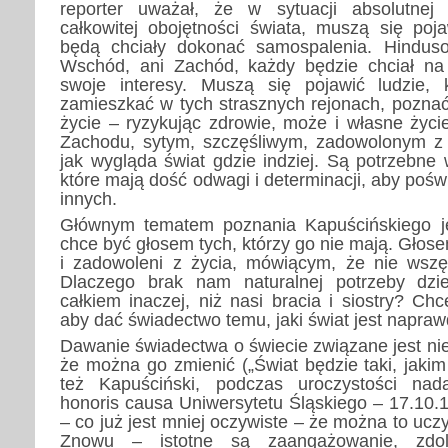
reporter uważał, że w sytuacji absolutne
całkowitej obojętności świata, muszą się poja
będą chciały dokonać samospalenia. Hindu
Wschód, ani Zachód, każdy będzie chciał na 
swoje interesy. Muszą się pojawić ludzie, k
zamieszkać w tych strasznych rejonach, poznać
życie – ryzykując zdrowie, może i własne życi
Zachodu, sytym, szczęśliwym, zadowolonym z 
jak wygląda świat gdzie indziej. Są potrzebne 
które mają dość odwagi i determinacji, aby pośw
innych.
Głównym tematem poznania Kapuścińskiego je
chce być głosem tych, którzy go nie mają. Głose
i zadowoleni z życia, mówiącym, że nie wszę
Dlaczego brak nam naturalnej potrzeby dzie
całkiem inaczej, niż nasi bracia i siostry? Ch
aby dać świadectwo temu, jaki świat jest napraw
Dawanie świadectwa o świecie związane jest nie
że można go zmienić („Świat będzie taki, jaki
też Kapuściński, podczas uroczystości nada
honoris causa Uniwersytetu Śląskiego – 17.10.1
– co już jest mniej oczywiste – że można to ucz
Znowu – istotne są zaangażowanie, zdol