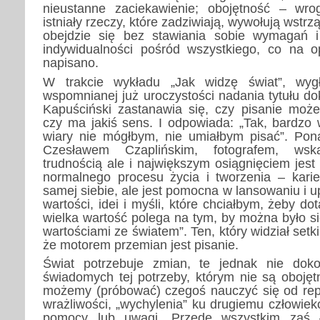
nieustanne zaciekawienie; obojętność – wr
istniały rzeczy, które zadziwiają, wywołują wstrz
obejdzie się bez stawiania sobie wymagań i
indywidualności pośród wszystkiego, co na 
napisano.
W trakcie wykładu „Jak widzę świat”, wyg
wspomnianej już uroczystości nadania tytułu do
Kapuściński zastanawia się, czy pisanie może
czy ma jakiś sens. I odpowiada: „Tak, bardzo 
wiary nie mógłbym, nie umiałbym pisać”. Pon
Czesławem Czaplińskim, fotografem, wska
trudnością ale i największym osiągnięciem jest 
normalnego procesu życia i tworzenia – karie
samej siebie, ale jest pomocna w lansowaniu i 
wartości, idei i myśli, które chciałbym, żeby dot
wielka wartość polega na tym, by można było s
wartościami ze światem”. Ten, który widział setki
że motorem przemian jest pisanie.
Świat potrzebuje zmian, te jednak nie doko
świadomych tej potrzeby, którym nie są obojętn
możemy (próbować) czegoś nauczyć się od rep
wrażliwości, „wychylenia” ku drugiemu człowie
pomocy lub uwagi. Przede wszystkim zaś 