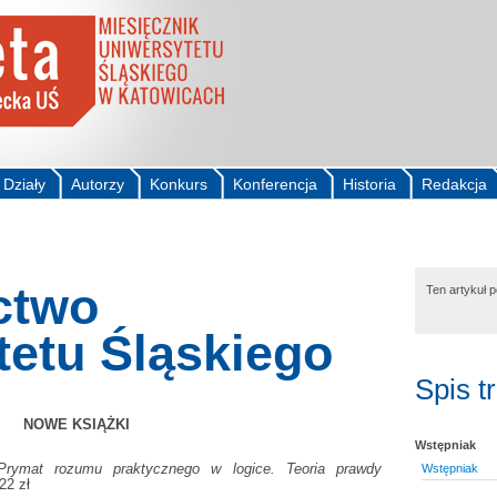
Działy
Autorzy
Konkurs
Konferencja
Historia
Redakcja
ctwo
Ten artykuł 
tetu Śląskiego
Spis t
NOWE KSIĄŻKI
Wstępniak
Prymat rozumu praktycznego w logice. Teoria prawdy
Wstępniak
 22 zł