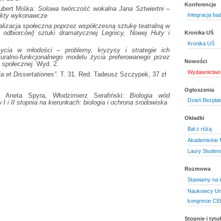
Konferencje
bert Miśka:
Solowa twórczość wokalna Jana Sztwiertni –
pekty wykonawcze
Integracja ba
alizacja społeczna poprzez współczesną sztukę teatralną w
i odbiorców) sztuki dramatycznej Legnicy, Nowej Huty i
Kronika UŚ
Kronika UŚ
cia w młodości – problemy, kryzysy i strategie ich
turalno-funkcjonalnego modelu życia preferowanego przez
Nowości
 społecznej.
Wyd. 2.
Wydawnictwo 
a et Dissertationes”
. T. 31. Red. Tadeusz Szczypek, 37 zł
Ogłoszenia
, Aneta Spyra, Włodzimierz Serafiński:
Biologia wód
Dzień Bezpła
I i II stopnia na kierunkach: biologia i ochrona środowiska
Okładki
Bal z różą
Akademickie M
Laury Studen
Rozmowa
Stawiamy na i
Naukowcy Uni
kongresie C
Stopnie i tyt