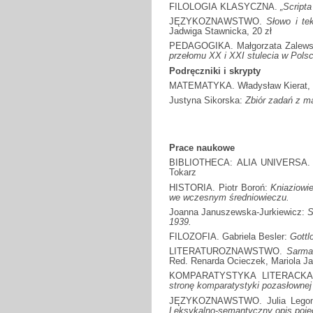
FILOLOGIA KLASYCZNA.
„Scripta
JĘZYKOZNAWSTWO.
Słowo i tek
Jadwiga Stawnicka, 20 zł
PEDAGOGIKA. Małgorzata Zalews
przełomu XX i XXI stulecia w Pols
Podręczniki i skrypty
MATEMATYKA. Władysław Kierat, 
Justyna Sikorska:
Zbiór zadań z m
Prace naukowe
BIBLIOTHECA: ALIA UNIVERSA
Tokarz
HISTORIA. Piotr Boroń:
Kniaziowie
we wczesnym średniowieczu.
Joanna Januszewska-Jurkiewicz:
S
1939.
FILOZOFIA. Gabriela Besler:
Gottlo
LITERATUROZNAWSTWO.
Sarmack
Red. Renarda Ocieczek, Mariola Ja
KOMPARATYSTYKA LITERACKA i
stronę komparatystyki pozasłownej
JĘZYKOZNAWSTWO. Julia Lego
Leksykalno-semantyczny opis poję