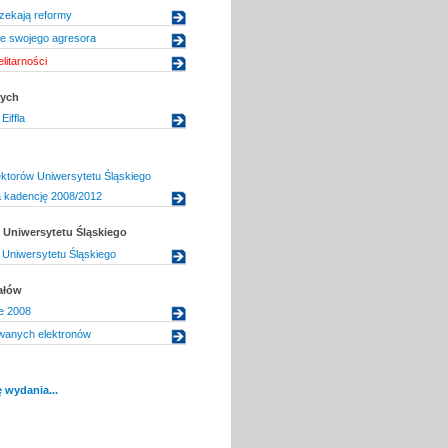
zekają reformy
ie swojego agresora
litarności
dych
Eiffla
ektorów Uniwersytetu Śląskiego
 kadencję 2008/2012
Uniwersytetu Śląskiego
Uniwersytetu Śląskiego
ałów
e 2008
owanych elektronów
 wydania...