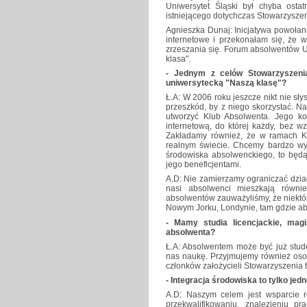
Uniwersytet Śląski był chyba ostatn
istniejącego dotychczas Stowarzyszeni
Agnieszka Dunaj: Inicjatywa powołan
internetowe i przekonałam się, że w
zrzeszania się. Forum absolwentów U
klasa".
- Jednym z celów Stowarzyszenia
uniwersytecką "Naszą klasę"?
Ł.A: W 2006 roku jeszcze nikt nie sły
przeszkód, by z niego skorzystać. N
utworzyć Klub Absolwenta. Jego k
internetową, do której każdy, bez 
Zakładamy również, że w ramach K
realnym świecie. Chcemy bardzo wyr
środowiska absolwenckiego, to będą
jego beneficjentami.
A.D: Nie zamierzamy ograniczać dzia
nasi absolwenci mieszkają równie
absolwentów zauważyliśmy, że niektó
Nowym Jorku, Londynie, tam gdzie abs
- Mamy studia licencjackie, mag
absolwenta?
Ł.A: Absolwentem może być już stude
nas naukę. Przyjmujemy również oso
członków założycieli Stowarzyszenia 
- Integracja środowiska to tylko jed
A.D: Naszym celem jest wsparcie
przekwalifikowaniu, znalezieniu p