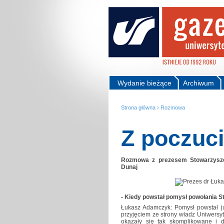
Wydanie bieżące
Archiwum
Strona główna
›
Rozmowa
Z poczuci
Rozmowa z prezesem Stowarzysze
Dunaj
- Kiedy powstał pomysł powołania 
Łukasz Adamczyk: Pomysł powstał ju
przyjęciem ze strony władz Uniwersyt
okazały się tak skomplikowane i d