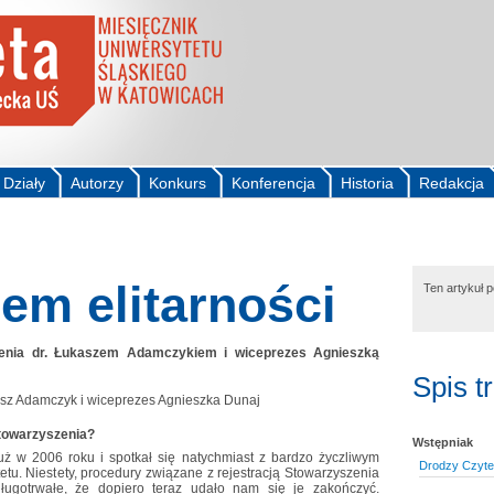
Działy
Autorzy
Konkurs
Konferencja
Historia
Redakcja
em elitarności
Ten artykuł 
nia dr. Łukaszem Adamczykiem i wiceprezes Agnieszką
Spis t
Stowarzyszenia?
Wstępniak
ż w 2006 roku i spotkał się natychmiast z bardzo życzliwym
Drodzy Czytel
etu. Niestety, procedury związane z rejestracją Stowarzyszenia
ługotrwałe, że dopiero teraz udało nam się je zakończyć.