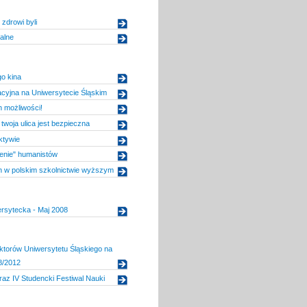
zdrowi byli
alne
o kina
acyjna na Uniwersytecie Śląskim
 możliwości!
twoja ulica jest bezpieczna
ktywie
nie" humanistów
n w polskim szkolnictwie wyższym
rsytecka - Maj 2008
ktorów Uniwersytetu Śląskiego na
8/2012
raz IV Studencki Festiwal Nauki