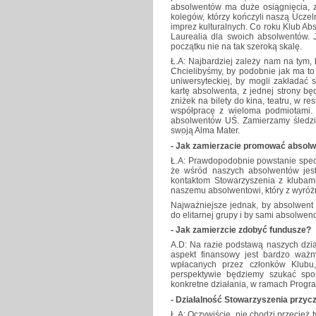
absolwentów ma duże osiągnięcia, z
kolegów, którzy kończyli naszą Uczel
imprez kulturalnych. Co roku Klub A
Laurealia dla swoich absolwentów. J
początku nie na tak szeroką skalę.
Ł.A: Najbardziej zależy nam na tym,
Chcielibyśmy, by podobnie jak ma to 
uniwersyteckiej, by mogli zakładać
kartę absolwenta, z jednej strony bę
zniżek na bilety do kina, teatru, w 
współpracę z wieloma podmiotami.
absolwentów UŚ. Zamierzamy śledzić 
swoją Alma Mater.
- Jak zamierzacie promować absol
Ł.A: Prawdopodobnie powstanie spec
że wśród naszych absolwentów jest
kontaktom Stowarzyszenia z klubam
naszemu absolwentowi, który z wyróżn
Najważniejsze jednak, by absolwent 
do elitarnej grupy i by sami absolwenci
- Jak zamierzcie zdobyć fundusze?
A.D: Na razie podstawą naszych dzi
aspekt finansowy jest bardzo waż
wpłacanych przez członków Klubu,
perspektywie będziemy szukać spo
konkretne działania, w ramach Progr
- Działalność Stowarzyszenia przyc
Ł.A: Oczywiście, nie chodzi przecież 