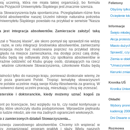
ią uczelnią, która nie miała takiej organizacji, bo formuła
Felietony
a Przyjaciół Uniwersytetu Śląskiego jest znacznie szersza.
Obyśmy tylko 
ia Stowarzyszenia była spontaniczna. Przeglądałam różne fora
Ocieplenie lok
śród absolwentów naszej Uczelni istnieje naturalna potrzeba
niwersytetu Śląskiego powstało na przykład w serwisie "Nasza
Informacje
 jest integracja absolwentów. Zamierzacie założyć taką
Święto młodeg
Akcja protest
szał o "Naszej klasie", ale skoro pomysł się sprawdził nie widzę
a razie, w celu integracji środowiska absolwentów, zamierzamy
Miasto dużych
oncepcja może być realizowana poprzez na przykład stronę
Sprawdź, czy 
względu na miejsce zamieszkania, ma dostęp przez całą dobę.
lubu będą się odbywały zloty czy spotkania absolwentów w
Ziemia w obie
aźnie oddzielić od Klubu grupę osób, działających na rzecz
 właśnie członkowie Stowarzyszenia, członkowie Klubu będą
"Umaszynowie
Kierunki zmia
łalności tylko do naszego kraju, ponieważ doskonale wiemy, że
ż poza granicami Polski. Tropiąc tematykę stowarzyszeń
Kronika UŚ
re polskie uczelnie mają swoje Kluby Absolwenta za granicą. W
olwenci danej uczelni pracują, mieszkają i chcą się zrzeszać.
Kronika Uniwe
isterskie i doktoranckie, kiedy możemy uznać kogoś za
Okładki
nt po licencjacie, bez względu na to, czy nadal kontynuuje u
Wybory prore
by, które ukończyły studia podyplomowe. Wprawdzie piętnastu
kadencję 200
to ludzie młodzi, ale nie ma żadnych ograniczeń wiekowych.
Dni Otwarte o
no z zamierzonych działań Stowarzyszenia...
 rozwoju zawodowego absolwentów. Chcemy ich wspierać w
Rozmowa
racy, zorganizować program praktyk i staży. Wielu naszych