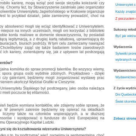
robiło karierę, mogą wziąć pod swoje skrzydła koleżanki czy
Uniwersytet c
nię. Chcemy też, by Stowarzyszenie zaistniało jako organizator
bsolwentów Uniwersytetu Jagiellońskiego w Krakowie organizuje
Każdy znajdz
est to przykład działań, jakie zamierzmy prowadzić, choć na
Z poczuciem e
 by absolwenci mogli się wciąż identyfikować z Uniwersytetem.
Sukcesy mło
miejsce na innych uczelniach, mogli oni korzystać z biblioteki
 sobie konta mailowe w domenie stowarzyszenia, by posiadali
Być jak wieża 
dącą legitymacją, a z drugiej kartą rabatową, uprawniającą do
restauracjach, biurach podróży. W tym celu zamierzamy nawiązać
Wydarzenia
 Chcielibyśmy zająć się także badaniem losów zawodowych
ich kariery, zorientujemy się, jak z upływem lat postrzegają
Sylwetki pror
wybranych na
wentów?
jalna komórka do spraw promocji talentów. Bo wszyscy wiemy,
Wydawnictwo 
 spora grupa osób wybitnie zdolnych. Przykładowo - dzięki
Wydawnictwo 
i czy galeriami, będziemy mogli zorganizować wystawę prac
ieniem ukończył Wydział Grafiki w Cieszynie.
Z życia wydzi
Uniwersytetu Śląskiego był postrzegany, jako osoba należąca
 mieli poczucie tej elitarności.
Dni Quebecki
Świat skorel
ałań będzie wymiana kontaktów, ale zdajemy sobie sprawę, że
ny. W pewnym zakresie będziemy się opierać na składkach
 liczymy także na członków wspierających, a w dłuższej
nsorów i występować o fundusze do Unii Europejskiej na
Zobacz stronę
amu Operacyjnego Kapitał Ludzki.
zyni się do kształtowania wizerunku Uniwersytetu?
tylko o to, by podtrzymać więź, nazwijmy ją sentymentalną, choć