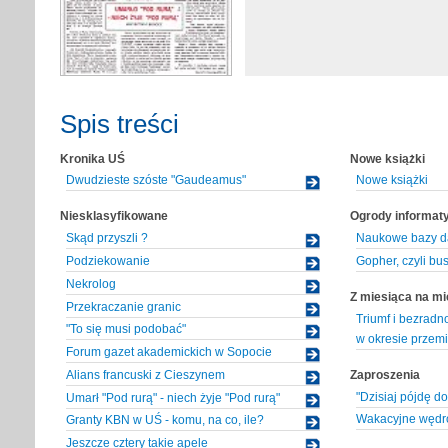
Spis treści
Kronika UŚ
Nowe książki
Dwudzieste szóste "Gaudeamus"
Nowe książki
Niesklasyfikowane
Ogrody informaty
Skąd przyszli ?
Naukowe bazy da
Podziekowanie
Gopher, czyli bu
Nekrolog
Z miesiąca na mi
Przekraczanie granic
Triumf i bezradno
"To się musi podobać"
w okresie przem
Forum gazet akademickich w Sopocie
Zaproszenia
Alians francuski z Cieszynem
"Dzisiaj pójdę do
Umarł "Pod rurą" - niech żyje "Pod rurą"
Wakacyjne wędr
Granty KBN w UŚ - komu, na co, ile?
Jeszcze cztery takie apele