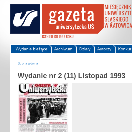
Wydanie bieżące
Archiwum
Działy
Autorzy
Konkur
Strona główna
Wydanie nr 2 (11) Listopad 1993